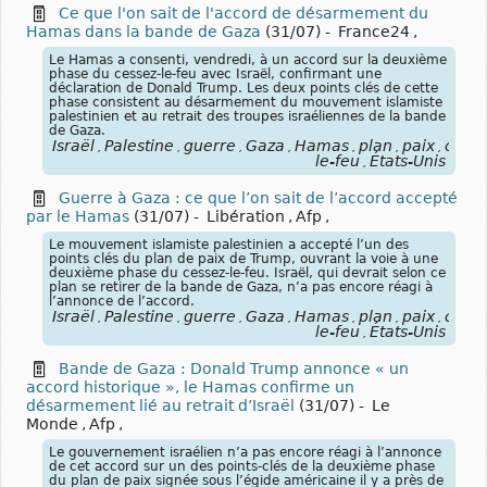
Ce que l'on sait de l'accord de désarmement du
Hamas dans la bande de Gaza
(31/07)
-
France24
,
Le Hamas a consenti, vendredi, à un accord sur la deuxième
phase du cessez-le-feu avec Israël, confirmant une
déclaration de Donald Trump. Les deux points clés de cette
phase consistent au désarmement du mouvement islamiste
palestinien et au retrait des troupes israéliennes de la bande
de Gaza.
Israël
Palestine
guerre
Gaza
Hamas
plan
paix
cesse
,
,
,
,
,
,
,
le-feu
États-Unis
,
Guerre à Gaza : ce que l’on sait de l’accord accepté
par le Hamas
(31/07)
-
Libération
,
Afp
,
Le mouvement islamiste palestinien a accepté l’un des
points clés du plan de paix de Trump, ouvrant la voie à une
deuxième phase du cessez-le-feu. Israël, qui devrait selon ce
plan se retirer de la bande de Gaza, n’a pas encore réagi à
l’annonce de l’accord.
Israël
Palestine
guerre
Gaza
Hamas
plan
paix
cesse
,
,
,
,
,
,
,
le-feu
États-Unis
,
Bande de Gaza : Donald Trump annonce « un
accord historique », le Hamas confirme un
désarmement lié au retrait d’Israël
(31/07)
-
Le
Monde
,
Afp
,
Le gouvernement israélien n’a pas encore réagi à l’annonce
de cet accord sur un des points-clés de la deuxième phase
du plan de paix signée sous l’égide américaine il y a près de