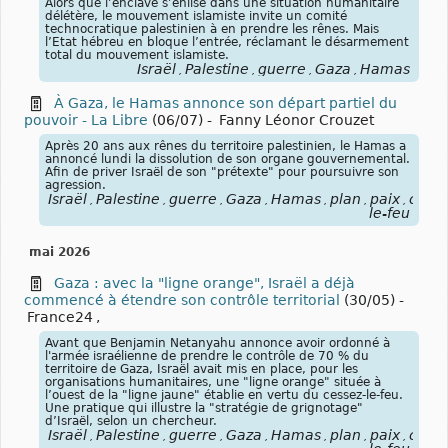
Alors que l’enclave s’enlise dans une situation humanitaire
délétère, le mouvement islamiste invite un comité
technocratique palestinien à en prendre les rênes. Mais
l’Etat hébreu en bloque l’entrée, réclamant le désarmement
total du mouvement islamiste.
Israël
Palestine
guerre
Gaza
Hamas
,
,
,
,
À Gaza, le Hamas annonce son départ partiel du
pouvoir - La Libre
(06/07)
-
Fanny Léonor Crouzet
Après 20 ans aux rênes du territoire palestinien, le Hamas a
annoncé lundi la dissolution de son organe gouvernemental.
Afin de priver Israël de son "prétexte" pour poursuivre son
agression.
Israël
Palestine
guerre
Gaza
Hamas
plan
paix
cesse
,
,
,
,
,
,
,
le-feu
mai 2026
Gaza : avec la "ligne orange", Israël a déjà
commencé à étendre son contrôle territorial
(30/05)
-
France24
,
Avant que Benjamin Netanyahu annonce avoir ordonné à
l'armée israélienne de prendre le contrôle de 70 % du
territoire de Gaza, Israël avait mis en place, pour les
organisations humanitaires, une "ligne orange" située à
l’ouest de la "ligne jaune" établie en vertu du cessez-le-feu.
Une pratique qui illustre la "stratégie de grignotage"
d’Israël, selon un chercheur.
Israël
Palestine
guerre
Gaza
Hamas
plan
paix
cesse
,
,
,
,
,
,
,