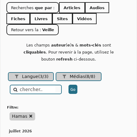
Recherches
que par
:
Articles
Audios
Fiches
Livres
Sites
Vidéos
Retour vers la :
Veille
Les champs
auteur
(
e
)
s
&
mots-clés
sont
cliquables
. Pour revenir à la page, utilisez le
bouton
refresh
ci-dessous.
Langue(3/3)
Médias(8/8)
filtre:
Hamas
juillet 2026