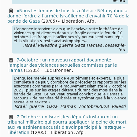
le-feu
«Nous les tenons de tous les côtés» : Nétanyahou a
donné l’ordre à l’armée israélienne d’envahir 70 % de la
bande de Gaza
(29/05)
-
Libération
,
Afp
,
L’annonce intervient alors que l’enclave reste le théâtre de
violences quotidiennes depuis le fragile cessez-le-feu du 10
octobre. Les frappes israéliennes s’y poursuivent sans répit
et la situation y reste «catastrophique».
Israël Palestine guerre Gaza Hamas
cessez-le-
,
,
feu
7-Octobre : un nouveau rapport documente
l’ampleur des violences sexuelles commises par le
Hamas
(12/05)
-
Luc Bronner
,
L’enquête menée auprès de 400 témoins et experts, la plus
complète à ce jour, corrobore de précédents rapports sur les
exactions commises par le mouvement islamiste le 7 octobre
2023, puis sur les otages détenus durant des mois dans la
bande de Gaza. Ce nouveau travail conclut que le Hamas a
recouru « de manière délibérée et systématique à la violence
sexuelle et sexiste ».
Israël
guerre
Gaza
Hamas
7octobre2023
Palestine
,
,
,
,
,
7 Octobre : en Israël, les députés instaurent un
tribunal militaire qui pourra appliquer la peine de mort
aux Palestiniens accusés d’avoir participé à l’attaque –
Libération
(12/05)
-
Libération
,
Afp
,