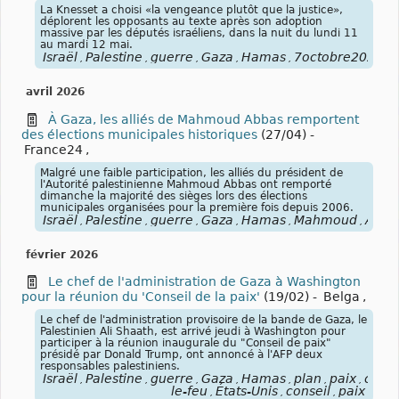
La Knesset a choisi «la vengeance plutôt que la justice»,
déplorent les opposants au texte après son adoption
massive par les députés israéliens, dans la nuit du lundi 11
au mardi 12 mai.
Israël
Palestine
guerre
Gaza
Hamas
7octobre2023
,
,
,
,
,
avril 2026
À Gaza, les alliés de Mahmoud Abbas remportent
des élections municipales historiques
(27/04)
-
France24
,
Malgré une faible participation, les ​alliés du président de
l'Autorité palestinienne Mahmoud Abbas ont remporté
dimanche la majorité des sièges lors des élections
municipales organisées pour la première fois depuis 2006.
Israël
Palestine
guerre
Gaza
Hamas
Mahmoud
Abba
,
,
,
,
,
,
février 2026
Le chef de l'administration de Gaza à Washington
pour la réunion du 'Conseil de la paix'
(19/02)
-
Belga
,
Le chef de l'administration provisoire de la bande de Gaza, le
Palestinien Ali Shaath, est arrivé jeudi à Washington pour
participer à la réunion inaugurale du "Conseil de paix"
présidé par Donald Trump, ont annoncé à l'AFP deux
responsables palestiniens.
Israël
Palestine
guerre
Gaza
Hamas
plan
paix
cesse
,
,
,
,
,
,
,
le-feu
États-Unis
conseil
paix
,
,
,