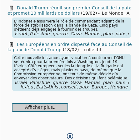
Donald Trump réunit son premier Conseil de la paix
et promet 10 milliards de dollars
(19/02)
-
Le Monde
,
A
L’Indonésie assumera le rôle de commandant adjoint de la
force de stabilisation dans la bande de Gaza. Cinq pays
s’étaient déjà engagés à fournir des troupes.
Israël
Palestine
guerre
Gaza
Hamas
plan
paix
conse
,
,
,
,
,
,
,
Les Européens en ordre dispersé face au Conseil de
la paix de Donald Trump
(18/02)
-
collectif
Cette nouvelle instance ayant vocation à contourner l’ONU
se réunira pour la première fois à Washington, jeudi 19
février. Côté européen, seules la Hongrie et la Bulgarie ont
accepté d’y siéger, mais plusieurs pays, de même que la
Commission européenne, ont tout de même décidé d’y
envoyer des observateurs. Des décisions qui font polémique.
Israël
Palestine
guerre
Gaza
Hamas
plan
paix
cesse
,
,
,
,
,
,
,
le-feu
États-Unis
conseil
paix
Europe
Hongrie
,
,
,
,
,
Afficher plus..