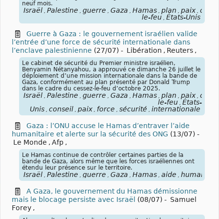
neuf mois.
Israël
Palestine
guerre
Gaza
Hamas
plan
paix
cesse
,
,
,
,
,
,
,
le-feu
États-Unis
,
Guerre à Gaza : le gouvernement israélien valide
l’entrée d’une force de sécurité internationale dans
l’enclave palestinienne
(27/07)
-
Libération
,
Reuters
,
Le cabinet de sécurité du Premier ministre israélien,
Benyamin Nétanyahou, a approuvé ce dimanche 26 juillet le
déploiement d’une mission internationale dans la bande de
Gaza, conformément au plan présenté par Donald Trump
dans le cadre du cessez-le-feu d’octobre 2025.
Israël
Palestine
guerre
Gaza
Hamas
plan
paix
cesse
,
,
,
,
,
,
,
le-feu
États-
,
Unis
conseil
paix
force
sécurité
internationale
,
,
,
,
,
Gaza : l’ONU accuse le Hamas d’entraver l’aide
humanitaire et alerte sur la sécurité des ONG
(13/07)
-
Le Monde
,
Afp
,
Le Hamas continue de contrôler certaines parties de la
bande de Gaza, alors même que les forces israéliennes ont
étendu leur présence sur le territoire.
Israël
Palestine
guerre
Gaza
Hamas
aide
humanitai
,
,
,
,
,
,
A Gaza, le gouvernement du Hamas démissionne
mais le blocage persiste avec Israël
(08/07)
-
Samuel
Forey
,