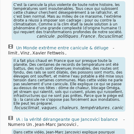
C’est la canicule la plus violente de toute notre histoire, les
températures sont insoutenables. Tous ceux qui subissent
cette chaleur cherchent désespérément à se rafraîchir, et
c’est bien normal. Mais au milieu de ce marasme, l’extrême
droite a réussi à imposer son cadrage : pour ou contre la
climatisation. Comme si la clim était la seule solution à un
phénomène d’une grande complexité (d'origine humaine !)
qui requiert des transformations profondes de notre société.
canicule
politiques
France
focusclimat
,
,
,
Un Monde extrême entre canicule & déluge
-
limit
,
Vinz
,
Xavier Fettweis
,
Il a fait plus chaud en France que sur presque toute la
planète. Des centaines de records de température ont été
battus, des nuits sont devenues invivables, des routes ont
fondu, des rails se sont dilatés, des poissons sont morts, des
élevages ont souffert, et même l’eau potable a été mise sous
tension dans certaines communes. Mais cette vidéo ne parle
pas seulement d’une canicule. Elle explique ce qui se passe
au-dessus de nos têtes : dôme de chaleur, blocage Oméga,
jet stream qui ralentit, sols qui cuisent, pluies qui ruissellent,
infrastructures qui ne sont pas prêtes. Parce que le piège est
là : la canicule ne s’oppose pas forcément aux inondations.
Elle peut les préparer.
focusclimat
vagues
chaleurs
températures
canicules
,
,
,
,
,
IA : la vérité dérangeante que Jancovici balance
-
Numero Un
,
Jean-Marc Jancovici
,
Dans cette vidéo, Jean-Marc Jancovici explique pourquoi