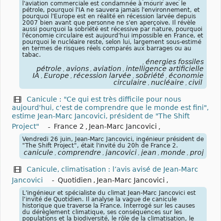
l'aviation commerciale est condamnée à mourir avec le
pétrole, pourquoi l'IA ne sauvera jamais l'environnement, et
pourquoi l'Europe est en réalité en récession larvée depuis
2007 bien avant que personne ne s'en aperçoive. Il révèle
aussi pourquoi la sobriété est récessive par nature, pourquoi
l'économie circulaire est aujourd'hui impossible en France, et
pourquoi le nucléaire reste, selon lui, largement sous-estimé
en termes de risques réels comparés aux barrages ou au
tabac.
énergies fossiles
,
pétrole
avions
aviation
intelligence artificielle
,
,
,
IA
Europe
récession larvée
sobriété
économie
,
,
,
,
circulaire
nucléaire
civil
,
,
Canicule : "Ce qui est très difficile pour nous
aujourd'hui, c'est de comprendre que le monde est fini",
estime Jean-Marc Jancovici, président de "The Shift
Project"
-
France 2
,
Jean-Marc Jancovici
,
Vendredi 26 juin, Jean-Marc Jancovici, ingénieur président de
"The Shift Project", était l'invité du 20h de France 2.
canicule
comprendre
jancovici
jean
monde
project
,
,
,
,
,
,
Canicule, climatisation : l’avis avisé de Jean-Marc
Jancovici
-
Quotidien
,
Jean-Marc Jancovici
,
L'ingénieur et spécialiste du climat Jean-Marc Jancovici est
l’invité de Quotidien. Il analyse la vague de canicule
historique que traverse la France. Interrogé sur les causes
du dérèglement climatique, ses conséquences sur les
populations et la biodiversité, le rôle de la climatisation, le