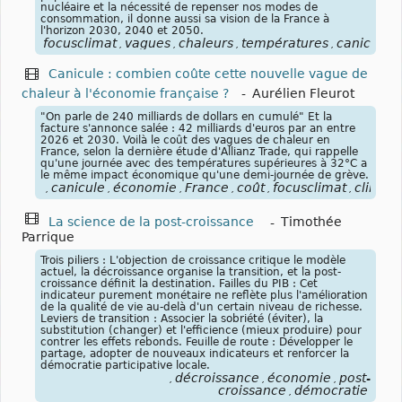
nucléaire et la nécessité de repenser nos modes de
consommation, il donne aussi sa vision de la France à
l'horizon 2030, 2040 et 2050.
focusclimat
vagues
chaleurs
températures
canicules
,
,
,
,
,
Canicule : combien coûte cette nouvelle vague de
chaleur à l'économie française ?
-
Aurélien Fleurot
"On parle de 240 milliards de dollars en cumulé" Et la
facture s'annonce salée : 42 milliards d'euros par an entre
2026 et 2030. Voilà le coût des vagues de chaleur en
France, selon la dernière étude d'Allianz Trade, qui rappelle
qu'une journée avec des températures supérieures à 32°C a
le même impact économique qu'une demi-journée de grève.
canicule
économie
France
coût
focusclimat
climat
,
,
,
,
,
,
La science de la post-croissance
-
Timothée
Parrique
Trois piliers : L'objection de croissance critique le modèle
actuel, la décroissance organise la transition, et la post-
croissance définit la destination. Failles du PIB : Cet
indicateur purement monétaire ne reflète plus l'amélioration
de la qualité de vie au-delà d'un certain niveau de richesse.
Leviers de transition : Associer la sobriété (éviter), la
substitution (changer) et l'efficience (mieux produire) pour
contrer les effets rebonds. Feuille de route : Développer le
partage, adopter de nouveaux indicateurs et renforcer la
démocratie participative locale.
décroissance
économie
post-
,
,
,
croissance
démocratie
,