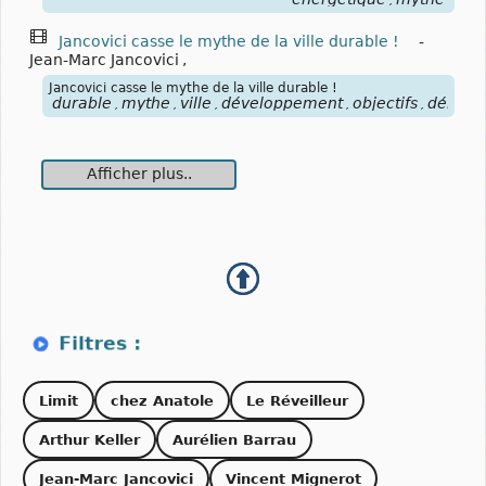
,
Jancovici casse le mythe de la ville durable !
-
Jean-Marc Jancovici
,
Jancovici casse le mythe de la ville durable !
durable
mythe
ville
développement
objectifs
démogr
,
,
,
,
,
Afficher plus..
Limit
chez Anatole
Le Réveilleur
Arthur Keller
Aurélien Barrau
Jean-Marc Jancovici
Vincent Mignerot