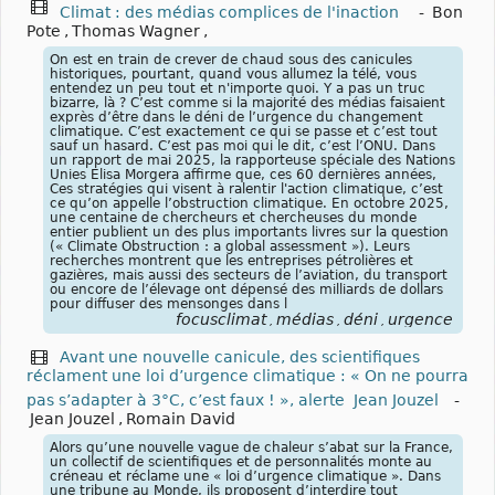
Climat : des médias complices de l'inaction
-
Bon
Pote
,
Thomas Wagner
,
On est en train de crever de chaud sous des canicules
historiques, pourtant, quand vous allumez la télé, vous
entendez un peu tout et n'importe quoi. Y a pas un truc
bizarre, là ? C’est comme si la majorité des médias faisaient
exprès d’être dans le déni de l’urgence du changement
climatique. C’est exactement ce qui se passe et c’est tout
sauf un hasard. C’est pas moi qui le dit, c’est l’ONU. Dans
un rapport de mai 2025, la rapporteuse spéciale des Nations
Unies Elisa Morgera affirme que, ces 60 dernières années,
Ces stratégies qui visent à ralentir l'action climatique, c’est
ce qu’on appelle l’obstruction climatique. En octobre 2025,
une centaine de chercheurs et chercheuses du monde
entier publient un des plus importants livres sur la question
(« Climate Obstruction : a global assessment »). Leurs
recherches montrent que les entreprises pétrolières et
gazières, mais aussi des secteurs de l’aviation, du transport
ou encore de l’élevage ont dépensé des milliards de dollars
pour diffuser des mensonges dans l
focusclimat
médias
déni
urgence
,
,
,
Avant une nouvelle canicule, des scientifiques
réclament une loi d’urgence climatique : « On ne pourra
pas s’adapter à 3°C, c’est faux ! », alerte Jean Jouzel
-
Jean Jouzel
,
Romain David
Alors qu’une nouvelle vague de chaleur s’abat sur la France,
un collectif de scientifiques et de personnalités monte au
créneau et réclame une « loi d’urgence climatique ». Dans
une tribune au Monde, ils proposent d’interdire tout