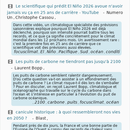
Le scientifique qui prédit El Niño 2026 avoue n'avoir
jamais vu ça en 25 ans de carrière - YouTube
-
Numero
Un
,
Christophe Cassou
,
Dans cette vidéo, un climatologue spécialiste des prévisions
saisonnières explique pourquoi El Niño 2026 est déjà
déclenché, pourquoi son intensité pourrait battre tous les
records, et ce que ça signifie concrètement pour le climat
mondial dans les 12 prochains mois. Un avertissement rare :
c'est la première fois en 25 ans de carrière que ce
scientifique voit des prévisions aussi élevées.
focusclimat
El
Niño
Pacifique
Sud
océan
conditions
,
,
,
,
,
,
,
Les puits de carbone ne tiendront pas jusqu'à 2100
-
Laurent Bopp
,
Les puits de carbone semblent ralentir dangereusement.
D'où cette question va-t-on assister à un effondrement des
puits de carbone ? Le climat risque-t-il dès lors de s'emballer
? Pour en discuter, on reçoit Laurent Bopp, climatologue et
océanographe qui travaille sur le cycle du carbone dans
l'océan et s’intéresse en particulier à l’évolution du puit de
carbone océanique.
2100
carbone
puits
focusclimat
océan
,
,
,
,
,
canicule historique : à quoi ressembleront nos vies
en 2050 ?
-
Blast
,
Pendant près de dix jours, la France et une bonne partie de
l’Europe de l’Ouest a connu des records de chaleur sans