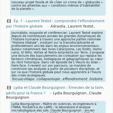
nouveau projet fossile et de créer un crime de « globocide »
contre les atteintes aux « conditions mêmes d’habitabilité
de la planète ».
Ép. 7 - Laurent Testot : comprendre l’effondrement
par l’histoire globale
-
Adrastia
,
Laurent Testot
,
Journaliste, essayiste et conférencier, Laurent Testot explore
depuis de nombreuses années les grandes dynamiques de
l’histoire humaine à travers une approche parfois nommée
“Histoire Globale”, insistant sur la transdisciplinarité et
profondément ancrée dans les enjeux environnementaux.
Auteur notamment des livres Cataclysme, Les forêts, Homo
canis, El Niño, Vortex et Notre empreinte sur Terre, il propose
une lecture des basculements de civilisation qui replace les
facteurs climatiques, biologiques et géographiques au cœur
du récit historique. Dans cet épisode de L’Heure du bilan :
Faire face, il revient sur son parcours, sa manière de
construire ses analyses à partir de plusieurs disciplines, et
sur ce que l’histoire globale peut nous apprendre à l’heure
des crises écologiques.
focuscollaps
collapsologie
effondrement
histoire
glob
,
,
,
,
Lydia et Claude Bourguignon : Émeutes de la faim,
périls pour la France ?
-
Lydia Bourguignon
,
Claude
Bourguignon
Lydia Bourguignon : Maître en sciences, ex-ingénieure à
l’INRA, fondatrice du LAMS : le laboratoire d’analyse
microbiologique des sols. Claude Bourguignon : ancien