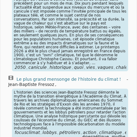
précédent pour un mois de mai. Dix jours pendant lesquels
l’actualité était suspendue aux niveaux du mercure et où la
canicule s’est imposée comme l’invitée principale de tous les
plateaux télé, et comme le sujet central de nos
conversations. Par son intensité, sa précocité et sa durée, la
vague de chaleur qui s’est abattue sur le pays est
historique, selon Météo-France, avec des centaines – voire
des milliers – de records de température battus ou égalés,
en seulement quelques jours. En plus de ses conséquences
pour les populations humaines, cet épisode climatique
extrême a eu des impacts dramatiques sur la faune et la
flore, qui restent encore difficiles à estimer. Le printemps
2026 a été le plus chaud jamais enregistré en France depuis
1900, c’est un “ovni” climatique, tel que le dénomme le
climatologue Christophe Cassou. Et pourtant, il va falloir
commencer à s’y habituer et à s’adapter, ...
2050
canicule
historique
quoi
vies
vagues
chaleurs
,
,
,
,
,
,
,
Le plus grand mensonge de l'histoire du climat !
-
Jean-Baptiste Fressoz
,
L'historien des sciences Jean-Baptiste Fressoz démonte le
mythe de la transition énergétique à l'Académie du Climat. À
travers les archives diplomatiques américaines du Sommet
de Rio et les stratégies d'Exxon dès les années 1970, il
révèle comment la technologie a été instrumentalisée par les
gouvernements et les lobbys pétroliers pour retarder l'action
climatique. Une analyse historique percutante qui dévoile les
coulisses de l'économie du climat, du GIEC et des illusions
technologiques face à l'impossible décarbonation du modèle
industriel mondial.
focusclimat
lobbys
pétroliers
action
climatique
écon
,
,
,
,
,
énergétique
mythe