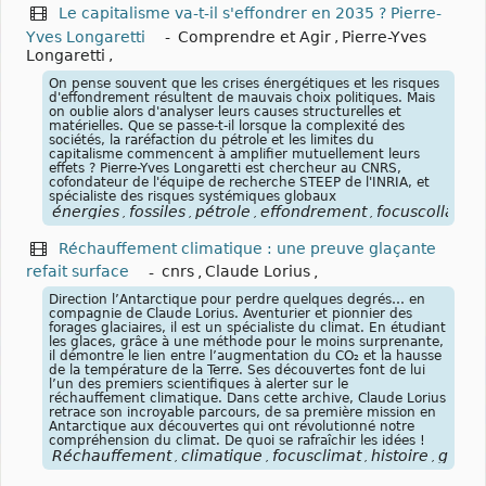
Le capitalisme va-t-il s'effondrer en 2035 ? Pierre-
Yves Longaretti
-
Comprendre et Agir
,
Pierre-Yves
Longaretti
,
On pense souvent que les crises énergétiques et les risques
d'effondrement résultent de mauvais choix politiques. Mais
on oublie alors d'analyser leurs causes structurelles et
matérielles. Que se passe-t-il lorsque la complexité des
sociétés, la raréfaction du pétrole et les limites du
capitalisme commencent à amplifier mutuellement leurs
effets ? Pierre-Yves Longaretti est chercheur au CNRS,
cofondateur de l'équipe de recherche STEEP de l'INRIA, et
spécialiste des risques systémiques globaux
énergies
fossiles
pétrole
effondrement
focuscollaps
,
,
,
,
,
Réchauffement climatique : une preuve glaçante
refait surface
-
cnrs
,
Claude Lorius
,
Direction l’Antarctique pour perdre quelques degrés… en
compagnie de Claude Lorius. Aventurier et pionnier des
forages glaciaires, il est un spécialiste du climat. En étudiant
les glaces, grâce à une méthode pour le moins surprenante,
il démontre le lien entre l’augmentation du CO₂ et la hausse
de la température de la Terre. Ses découvertes font de lui
l’un des premiers scientifiques à alerter sur le
réchauffement climatique. Dans cette archive, Claude Lorius
retrace son incroyable parcours, de sa première mission en
Antarctique aux découvertes qui ont révolutionné notre
compréhension du climat. De quoi se rafraîchir les idées !
Réchauffement
climatique
focusclimat
histoire
glace
,
,
,
,