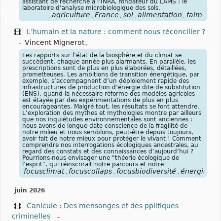
assistant de recherche à l’INRA, fondateur du LAMS : le
laboratoire d’analyse microbiologique des sols.
agriculture
France
sol
alimentation
faim
,
,
,
,
,
L’humain et la nature : comment nous réconcilier ?
-
Vincent Mignerot
,
Les rapports sur l’état de la biosphère et du climat se
succèdent, chaque année plus alarmants. En parallèle, les
prescriptions sont de plus en plus élaborées, détaillées,
prometteuses. Les ambitions de transition énergétique, par
exemple, s’accompagnent d’un déploiement rapide des
infrastructures de production d’énergie dite de substitution
(ENS), quand la nécessaire réforme des modèles agricoles
est étayée par des expérimentations de plus en plus
encourageantes. Malgré tout, les résultats se font attendre.
L’exploration des mythes et mythologies montre par ailleurs
que nos inquiétudes environnementales sont anciennes :
nous avons de longue date conscience de la fragilité de
notre milieu et nous semblons, peut-être depuis toujours,
avoir fait de notre mieux pour protéger le vivant ! Comment
comprendre nos interrogations écologiques ancestrales, au
regard des constats et des connaissances d’aujourd’hui ?
Pourrions-nous envisager une "théorie écologique de
l’esprit", qui réinscrirait notre parcours et notre
focusclimat
focuscollaps
focusbiodiversité
énergies
r
,
,
,
,
juin 2026
Canicule : Des mensonges et des pplitiques
criminelles
-