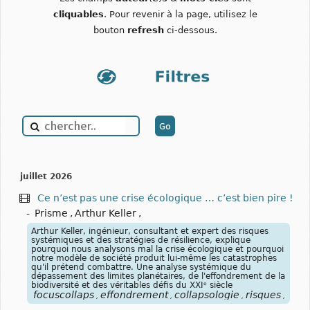
cliquables
. Pour revenir à la page, utilisez le
bouton
refresh
ci-dessous.
juillet 2026
Ce n’est pas une crise écologique … c’est bien pire !
-
Prisme
,
Arthur Keller
,
Arthur Keller, ingénieur, consultant et expert des risques
systémiques et des stratégies de résilience, explique
pourquoi nous analysons mal la crise écologique et pourquoi
notre modèle de société produit lui-même les catastrophes
qu'il prétend combattre. Une analyse systémique du
dépassement des limites planétaires, de l'effondrement de la
biodiversité et des véritables défis du XXIᵉ siècle
focuscollaps
effondrement
collapsologie
risques
syst
,
,
,
,