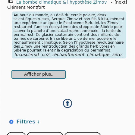
La bombe climatique & l'hypothèse Zimov
-
[next]
Clément Montfort
Au bout du monde, au-delà du cercle polaire, deux
scientifiques russes, Serguei Zimov et son fils Nikita, mènent
une expérience unique : le Pleistocene Park. Ici, les Zimov
restaurent l’ancien écosystème des steppes de Sibérie pour
sauver la planète d’une catastrophe annoncée : la fonte du
permafrost. Ce glacier souterrain contient des milliards de
tonnes de carbone. En se libérant, ce dernier accélère le
réchauffement climatique. Selon l’hypothèse révolutionnaire
des Zimov une réintroduction des grands herbivores en
Sibérie pourrait ralentir la dégradation du permafrost.
focusclimat
co2
réchauffement
climatique
zéro
carb
,
,
,
,
,
Afficher plus..