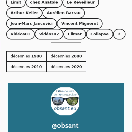
Limit
chez Anatole
Le Réveilleur
Arthur Keller
Aurélien Barrau
Jean-Marc Jancovici
Vincent Mignerot
Vidéos01
Vidéos02
Climat
Collapse
☀
décennies
1900
décennies
2000
décennies
2010
décennies
2020