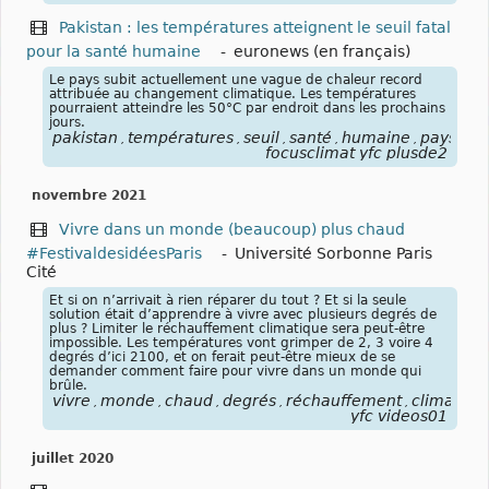
Pakistan : les températures atteignent le seuil fatal
pour la santé humaine
-
euronews (en français)
Le pays subit actuellement une vague de chaleur record
attribuée au changement climatique. Les températures
pourraient atteindre les 50°C par endroit dans les prochains
jours.
pakistan
températures
seuil
santé
humaine
pays
va
,
,
,
,
,
,
focusclimat yfc plusde2
novembre 2021
Vivre dans un monde (beaucoup) plus chaud
#FestivaldesidéesParis
-
Université Sorbonne Paris
Cité
Et si on n’arrivait à rien réparer du tout ? Et si la seule
solution était d’apprendre à vivre avec plusieurs degrés de
plus ? Limiter le réchauffement climatique sera peut-être
impossible. Les températures vont grimper de 2, 3 voire 4
degrés d’ici 2100, et on ferait peut-être mieux de se
demander comment faire pour vivre dans un monde qui
brûle.
vivre
monde
chaud
degrés
réchauffement
climatiqu
,
,
,
,
,
yfc videos01
juillet 2020