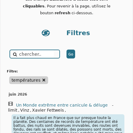
cliquables
. Pour revenir à la page, utilisez le
bouton
refresh
ci-dessous.
filtre:
températures
juin 2026
Un Monde extrême entre canicule & déluge
-
limit
,
Vinz
,
Xavier Fettweis
,
Il a fait plus chaud en France que sur presque toute la
planète. Des centaines de records de température ont été
battus, des nuits sont devenues invivables, des routes ont
fondu, des rails se sont dilatés, des poissons sont morts, des