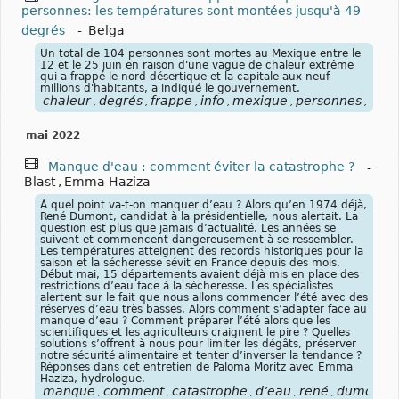
personnes: les températures sont montées jusqu'à 49
degrés
-
Belga
Un total de 104 personnes sont mortes au Mexique entre le
12 et le 25 juin en raison d'une vague de chaleur extrême
qui a frappé le nord désertique et la capitale aux neuf
millions d'habitants, a indiqué le gouvernement.
chaleur
degrés
frappe
info
mexique
personnes
temp
,
,
,
,
,
,
mai 2022
Manque d'eau : comment éviter la catastrophe ?
-
Blast
,
Emma Haziza
À quel point va-t-on manquer d’eau ? Alors qu’en 1974 déjà,
René Dumont, candidat à la présidentielle, nous alertait. La
question est plus que jamais d’actualité. Les années se
suivent et commencent dangereusement à se ressembler.
Les températures atteignent des records historiques pour la
saison et la sécheresse sévit en France depuis des mois.
Début mai, 15 départements avaient déjà mis en place des
restrictions d’eau face à la sécheresse. Les spécialistes
alertent sur le fait que nous allons commencer l’été avec des
réserves d’eau très basses. Alors comment s’adapter face au
manque d’eau ? Comment préparer l’été alors que les
scientifiques et les agriculteurs craignent le pire ? Quelles
solutions s’offrent à nous pour limiter les dégâts, préserver
notre sécurité alimentaire et tenter d’inverser la tendance ?
Réponses dans cet entretien de Paloma Moritz avec Emma
Haziza, hydrologue.
manque
comment
catastrophe
d’eau
rené
dumont
,
,
,
,
,
,