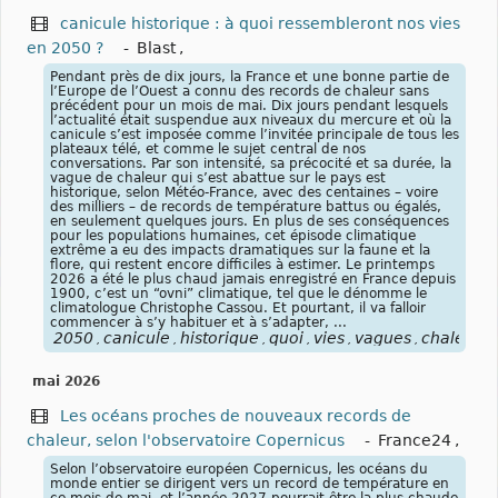
canicule historique : à quoi ressembleront nos vies
en 2050 ?
-
Blast
,
Pendant près de dix jours, la France et une bonne partie de
l’Europe de l’Ouest a connu des records de chaleur sans
précédent pour un mois de mai. Dix jours pendant lesquels
l’actualité était suspendue aux niveaux du mercure et où la
canicule s’est imposée comme l’invitée principale de tous les
plateaux télé, et comme le sujet central de nos
conversations. Par son intensité, sa précocité et sa durée, la
vague de chaleur qui s’est abattue sur le pays est
historique, selon Météo-France, avec des centaines – voire
des milliers – de records de température battus ou égalés,
en seulement quelques jours. En plus de ses conséquences
pour les populations humaines, cet épisode climatique
extrême a eu des impacts dramatiques sur la faune et la
flore, qui restent encore difficiles à estimer. Le printemps
2026 a été le plus chaud jamais enregistré en France depuis
1900, c’est un “ovni” climatique, tel que le dénomme le
climatologue Christophe Cassou. Et pourtant, il va falloir
commencer à s’y habituer et à s’adapter, ...
2050
canicule
historique
quoi
vies
vagues
chaleurs
,
,
,
,
,
,
,
mai 2026
Les océans proches de nouveaux records de
chaleur, selon l'observatoire Copernicus
-
France24
,
Selon l’observatoire européen Copernicus, les océans du
monde entier se dirigent vers un record de température en
ce mois de mai, et l’année 2027 pourrait être la plus chaude