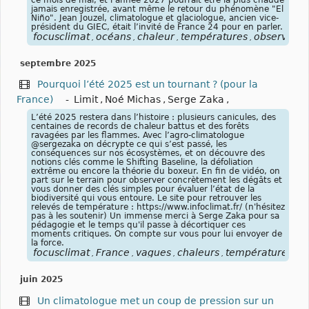
jamais enregistrée, avant même le retour du phénomène "El
Niño". Jean Jouzel, climatologue et glaciologue, ancien vice-
président du GIEC, était l’invité de France 24 pour en parler.
focusclimat
océans
chaleur
températures
observatoi
,
,
,
,
septembre 2025
Pourquoi l’été 2025 est un tournant ? (pour la
France)
-
Limit
,
Noé Michas
,
Serge Zaka
,
L’été 2025 restera dans l’histoire : plusieurs canicules, des
centaines de records de chaleur battus et des forêts
ravagées par les flammes. Avec l’agro-climatologue
‪@sergezaka‬ on décrypte ce qui s’est passé, les
conséquences sur nos écosystèmes, et on découvre des
notions clés comme le Shifting Baseline, la défoliation
extrême ou encore la théorie du boxeur. En fin de vidéo, on
part sur le terrain pour observer concrètement les dégâts et
vous donner des clés simples pour évaluer l’état de la
biodiversité qui vous entoure. Le site pour retrouver les
relevés de température : https://www.infoclimat.fr/ (n'hésitez
pas à les soutenir) Un immense merci à Serge Zaka pour sa
pédagogie et le temps qu'il passe à décortiquer ces
moments critiques. On compte sur vous pour lui envoyer de
la force.
focusclimat
France
vagues
chaleurs
températures
ca
,
,
,
,
,
juin 2025
Un climatologue met un coup de pression sur un