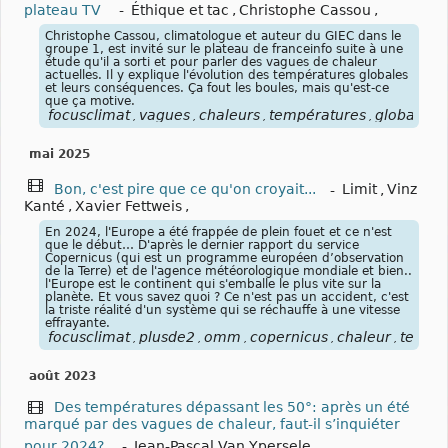
plateau TV
-
Éthique et tac
,
Christophe Cassou
,
Christophe Cassou, climatologue et auteur du GIEC dans le
groupe 1, est invité sur le plateau de franceinfo suite à une
étude qu'il a sorti et pour parler des vagues de chaleur
actuelles. Il y explique l'évolution des températures globales
et leurs conséquences. Ça fout les boules, mais qu'est-ce
que ça motive.
focusclimat
vagues
chaleurs
températures
globales
,
,
,
,
,
mai 2025
Bon, c'est pire que ce qu'on croyait...
-
Limit
,
Vinz
Kanté
,
Xavier Fettweis
,
En 2024, l'Europe a été frappée de plein fouet et ce n'est
que le début… D'après le dernier rapport du service
Copernicus (qui est un programme européen d’observation
de la Terre) et de l'agence météorologique mondiale et bien..
l'Europe est le continent qui s'emballe le plus vite sur la
planète. Et vous savez quoi ? Ce n'est pas un accident, c'est
la triste réalité d'un système qui se réchauffe à une vitesse
effrayante.
focusclimat
plusde2
omm
copernicus
chaleur
tempé
,
,
,
,
,
août 2023
Des températures dépassant les 50°: après un été
marqué par des vagues de chaleur, faut-il s’inquiéter
pour 2024?
-
Jean-Pascal Van Ypersele