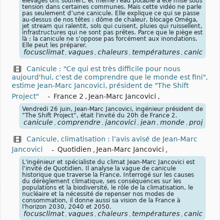
élevages ont souffert, et même l’eau potable a été mise sous
tension dans certaines communes. Mais cette vidéo ne parle
pas seulement d’une canicule. Elle explique ce qui se passe
au-dessus de nos têtes : dôme de chaleur, blocage Oméga,
jet stream qui ralentit, sols qui cuisent, pluies qui ruissellent,
infrastructures qui ne sont pas prêtes. Parce que le piège est
là : la canicule ne s’oppose pas forcément aux inondations.
Elle peut les préparer.
focusclimat
vagues
chaleurs
températures
canicules
,
,
,
,
,
Canicule : "Ce qui est très difficile pour nous
aujourd'hui, c'est de comprendre que le monde est fini",
estime Jean-Marc Jancovici, président de "The Shift
Project"
-
France 2
,
Jean-Marc Jancovici
,
Vendredi 26 juin, Jean-Marc Jancovici, ingénieur président de
"The Shift Project", était l'invité du 20h de France 2.
canicule
comprendre
jancovici
jean
monde
project
,
,
,
,
,
,
Canicule, climatisation : l’avis avisé de Jean-Marc
Jancovici
-
Quotidien
,
Jean-Marc Jancovici
,
L'ingénieur et spécialiste du climat Jean-Marc Jancovici est
l’invité de Quotidien. Il analyse la vague de canicule
historique que traverse la France. Interrogé sur les causes
du dérèglement climatique, ses conséquences sur les
populations et la biodiversité, le rôle de la climatisation, le
nucléaire et la nécessité de repenser nos modes de
consommation, il donne aussi sa vision de la France à
l'horizon 2030, 2040 et 2050.
focusclimat
vagues
chaleurs
températures
canicules
,
,
,
,
,