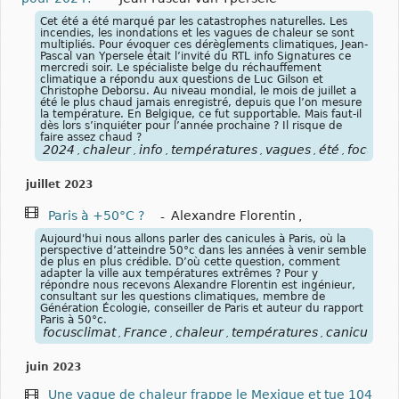
Cet été a été marqué par les catastrophes naturelles. Les
incendies, les inondations et les vagues de chaleur se sont
multipliés. Pour évoquer ces dérèglements climatiques, Jean-
Pascal van Ypersele était l’invité du RTL info Signatures ce
mercredi soir. Le spécialiste belge du réchauffement
climatique a répondu aux questions de Luc Gilson et
Christophe Deborsu. Au niveau mondial, le mois de juillet a
été le plus chaud jamais enregistré, depuis que l’on mesure
la température. En Belgique, ce fut supportable. Mais faut-il
dès lors s’inquiéter pour l’année prochaine ? Il risque de
faire assez chaud ?
2024
chaleur
info
températures
vagues
été
focuscl
,
,
,
,
,
,
juillet 2023
Paris à +50°C ?
-
Alexandre Florentin
,
Aujourd'hui nous allons parler des canicules à Paris, où la
perspective d’atteindre 50°c dans les années à venir semble
de plus en plus crédible. D’où cette question, comment
adapter la ville aux températures extrêmes ? Pour y
répondre nous recevons Alexandre Florentin est ingénieur,
consultant sur les questions climatiques, membre de
Génération Écologie, conseiller de Paris et auteur du rapport
Paris à 50°c.
focusclimat
France
chaleur
températures
canicules
,
,
,
,
juin 2023
Une vague de chaleur frappe le Mexique et tue 104