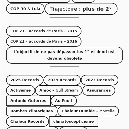
Trajectoire :
plus de 2°
COP 30
&
Lula
COP
21
–
accords
de
Paris
–
2
0
15
COP
21
–
accords
de
Paris
–
2
0
16
L’objectif de ne pas dépasser les 1° et demi est
devenu obsolète
2025 Records
2024 Records
2023 Records
Activisme
Amoc
– Gulf Stream
Assurances
Antonio Guterres
Au Feu !
Bombes climatiques
Chaleur
Humide
– Mortelle
Chaleur
Records
climatoscepticisme