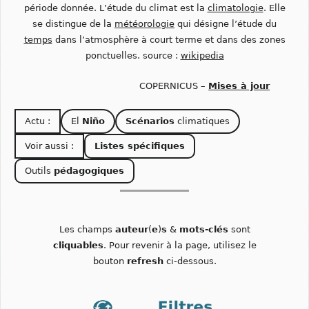
période donnée. L’étude du climat est la
climatologie
. Elle
se distingue de la
météorologie
qui désigne l’étude du
temps
dans l’atmosphère à court terme et dans des zones
ponctuelles. source :
wikipedia
COPERNICUS –
Mises à jour
Actu :
El
Niño
Scénarios
climatiques
Voir aussi :
Listes spécifiques
Outils
pédagogiques
Les champs
auteur
(
e
)
s
&
mots-clés
sont
cliquables
. Pour revenir à la page, utilisez le
bouton
refresh
ci-dessous.