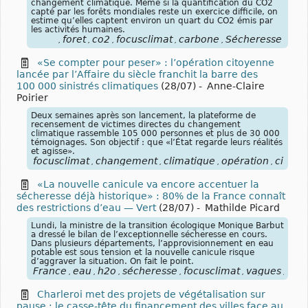
changement climatique. Même si la quantification du CO2
capté par les forêts mondiales reste un exercice difficile, on
estime qu’elles captent environ un quart du CO2 émis par
les activités humaines.
foret
co2
focusclimat
carbone
Sécheresse
,
,
,
,
,
«Se compter pour peser» : l’opération citoyenne
lancée par l’Affaire du siècle franchit la barre des
100 000 sinistrés climatiques
(28/07)
-
Anne-Claire
Poirier
Deux semaines après son lancement, la plateforme de
recensement de victimes directes du changement
climatique rassemble 105 000 personnes et plus de 30 000
témoignages. Son objectif : que «l’État regarde leurs réalités
et agisse».
focusclimat
changement
climatique
opération
citoye
,
,
,
,
«La nouvelle canicule va encore accentuer la
sécheresse déjà historique» : 80% de la France connaît
des restrictions d’eau — Vert
(28/07)
-
Mathilde Picard
Lundi, la ministre de la transition écologique Monique Barbut
a dressé le bilan de l’exceptionnelle sécheresse en cours.
Dans plusieurs départements, l’approvisionnement en eau
potable est sous tension et la nouvelle canicule risque
d’aggraver la situation. On fait le point.
France
eau
h2o
sécheresse
focusclimat
vagues
cha
,
,
,
,
,
,
Charleroi met des projets de végétalisation sur
pause : le casse-tête du financement des villes face au