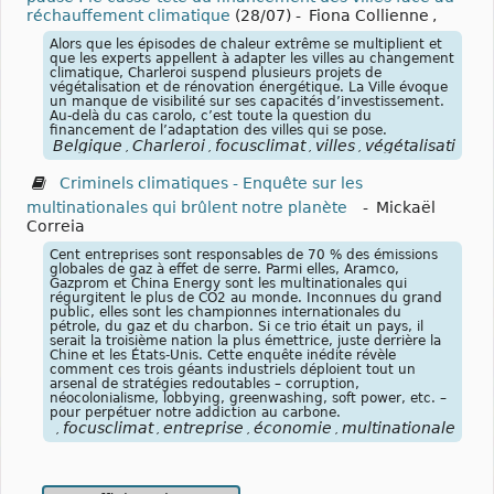
réchauffement climatique
(28/07)
-
Fiona Collienne
,
Alors que les épisodes de chaleur extrême se multiplient et
que les experts appellent à adapter les villes au changement
climatique, Charleroi suspend plusieurs projets de
végétalisation et de rénovation énergétique. La Ville évoque
un manque de visibilité sur ses capacités d’investissement.
Au-delà du cas carolo, c’est toute la question du
financement de l’adaptation des villes qui se pose.
Belgique
Charleroi
focusclimat
villes
végétalisation
,
,
,
,
,
Criminels climatiques - Enquête sur les
multinationales qui brûlent notre planète
-
Mickaël
Correia
Cent entreprises sont responsables de 70 % des émissions
globales de gaz à effet de serre. Parmi elles, Aramco,
Gazprom et China Energy sont les multinationales qui
régurgitent le plus de CO2 au monde. Inconnues du grand
public, elles sont les championnes internationales du
pétrole, du gaz et du charbon. Si ce trio était un pays, il
serait la troisième nation la plus émettrice, juste derrière la
Chine et les États-Unis. Cette enquête inédite révèle
comment ces trois géants industriels déploient tout un
arsenal de stratégies redoutables – corruption,
néocolonialisme, lobbying, greenwashing, soft power, etc. –
pour perpétuer notre addiction au carbone.
focusclimat
entreprise
économie
multinationale
pét
,
,
,
,
,