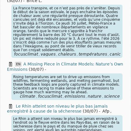
(30/07)
-
Brice L.
La France transpire, et ce n’est pas près de s’arrêter. Depuis
le début de la saison estivale, le pays enchaîne les épisodes
de chaleur avec une régularité presque déroutante. Quatre
canicules ont déjà été encaissées, et voilà qu’une cinquième
s’invite déjà à l’horizon. Ce jeudi 30 juillet, Météo-France a
fait basculer de nombreux départements en vigilance
orange, tandis que le mercure s’apprête à franchir
régulièrement la barre des 30 °C durant tout le mois d’août.
Un pic est même redouté pour le 3. À ce rythme, l’été 2026
s’inscrit déjà comme l’un des plus étouffants jamais mesurés
dans l’Hexagone, au point de venir titiller de vieux records
que l’on croyait solidement établis.
focusclimat
vagues
chaleurs
températures
canicules
,
,
,
,
,
A Missing Piece in Climate Models: Nature’s Own
EN
Emissions
(30/07)
-
Rising temperatures are set to drive up emissions from
wildfires, fermenting wetlands, and melting permafrost, but
these feedback loops are poorly captured in climate models.
Scientists are racing to make sense of these emissions to
gauge how much warming may lie ahead.
climate
focusclimat
emissions
nature
science
,
,
,
,
Le Rhin atteint son niveau le plus bas jamais
enregistré à cause de la sécheresse
(30/07)
-
Afp
,
Le Rhin a atteint son niveau le plus bas jamais enregistré à
l'endroit où le fleuve entre dans les Pays-Bas, en raison de la
sécheresse dans le pays et du manque de pluie chez ses
voisins, ont alerté jeudi les autorités néerlandaises.