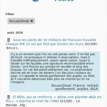
filtre:
focusclimat
août 2026
Sous les pieds de 10 millions de Français travaille
chaque été un sol qui finit par fendre les murs
(01/08)
-
Brice L.
Il y a un ennemi que l’on ne voit jamais venir. Il ne fait pas
de bruit, ne provoque ni sirènes ni évacuations, mais il
travaille méthodiquement, saison après saison, jusqu’à
laisser sur les façades une signature reconnaissable entre
toutes : une fissure qui grimpe en escalier le long des
briques. En cet été particulièrement sec, ce phénomène
discret est en train de devenir l’un des plus coûteux du
pays. Il s’appelle le retrait-gonflement des argiles, ou RGA,
et il concerne désormais bien plus de monde qu’on ne
l’imagine.
focusclimat
France
retrait-
,
,
gonflement
argiles
RGA
,
,
El Niño, qui se renforce, « attise une planète déjà en
feu », s’alarme le chef de l’ONU
(01/08)
-
Le
Monde
,
Afp
,