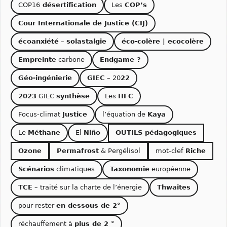
COP16
désertification
Les
COP’s
Cour Internationale de Justice (CIJ)
écoanxiété
–
solastalgie
éco-colère | ecocolère
Empreinte
carbone
Endgame ?
Géo-ingénierie
GIEC
– 20
22
2023
GIEC
synthèse
Les
HFC
Focus-climat
Justice
l’équation de
Kaya
Le
Méthane
El
Niño
OUTILS pédagogiques
Ozone
Permafrost
& Pergélisol
mot-clef
Riche
Scénarios
climatiques
Taxonomie
européenne
TCE
– traité sur la charte de l’énergie
Thwaites
pour rester
en dessous de 2°
réchauffement à
plus de 2 °