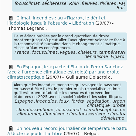
focusclimat
sécheresse
Rhin
fleuves
rivières
Pays-
,
,
,
,
,
Bas
Climat, incendies : au «Figaro», le déni et
l’idéologie jusqu’à l’absurde – Libération
(29/07)
-
Thomas Legrand
,
Deux éditos publiés par le grand quotidien de droite
montrent jusqu’où peut aller l’aveuglement volontaire face à
la responsabilité humaine dans le changement climatique,
et ses brûlantes conséquences.
France
focusclimat
vagues
chaleurs
températures
ca
,
,
,
,
,
dénialisme
Figaro
,
En Espagne, le « pacte d’Etat » de Pedro Sanchez
face à l’urgence climatique est rejeté par une droite
climatosceptique
(29/07)
-
Guillaume Delacroix
,
Alors que les incendies monstres qui ravagent le pays sont
en passe d’être fixés, le premier ministre socialiste estime
qu’il est urgent d’adopter les mesures de prévention
élaborées en 2025 avec la société civile et les scientifiques.
Espagne
incendies
feux
forêts
végétation
urgence
,
,
,
,
,
climatique
droite
,
climatosceptique
focusclimat
climatoscepticisme
,
,
climatonégationnisme climatorassurisme climato-
dénialisme
Un nouveau record journalier de température battu
à Uccle ce jeudi - La Libre
(29/07)
-
Belga
,