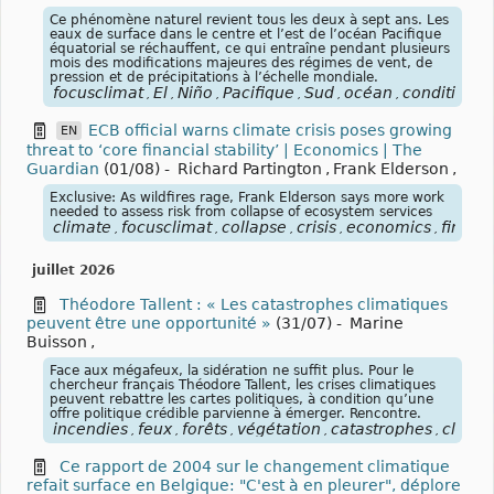
Ce phénomène naturel revient tous les deux à sept ans. Les
eaux de surface dans le centre et l’est de l’océan Pacifique
équatorial se réchauffent, ce qui entraîne pendant plusieurs
mois des modifications majeures des régimes de vent, de
pression et de précipitations à l’échelle mondiale.
focusclimat
El
Niño
Pacifique
Sud
océan
conditions
,
,
,
,
,
,
,
ECB official warns climate crisis poses growing
EN
threat to ‘core financial stability’ | Economics | The
Guardian
(01/08)
-
Richard Partington
,
Frank Elderson
,
Exclusive: As wildfires rage, Frank Elderson says more work
needed to assess risk from collapse of ecosystem services
climate
focusclimat
collapse
crisis
economics
financi
,
,
,
,
,
juillet 2026
Théodore Tallent : « Les catastrophes climatiques
peuvent être une opportunité »
(31/07)
-
Marine
Buisson
,
Face aux mégafeux, la sidération ne suffit plus. Pour le
chercheur français Théodore Tallent, les crises climatiques
peuvent rebattre les cartes politiques, à condition qu’une
offre politique crédible parvienne à émerger. Rencontre.
incendies
feux
forêts
végétation
catastrophes
climat
,
,
,
,
,
Ce rapport de 2004 sur le changement climatique
refait surface en Belgique: "C'est à en pleurer", déplore