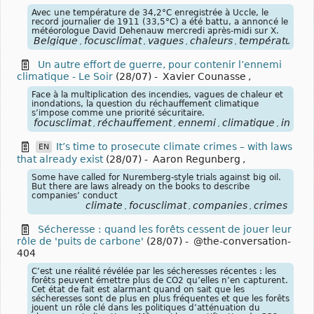
Avec une température de 34,2°C enregistrée à Uccle, le
record journalier de 1911 (33,5°C) a été battu, a annoncé le
météorologue David Dehenauw mercredi après-midi sur X.
Belgique
focusclimat
vagues
chaleurs
températures
,
,
,
,
,
Un autre effort de guerre, pour contenir l’ennemi
climatique - Le Soir
(28/07)
-
Xavier Counasse
,
Face à la multiplication des incendies, vagues de chaleur et
inondations, la question du réchauffement climatique
s’impose comme une priorité sécuritaire.
focusclimat
réchauffement
ennemi
climatique
incend
,
,
,
,
It’s time to prosecute climate crimes – with laws
EN
that already exist
(28/07)
-
Aaron Regunberg
,
Some have called for Nuremberg-style trials against big oil.
But there are laws already on the books to describe
companies’ conduct
climate
focusclimat
companies
crimes
,
,
,
Sécheresse : quand les forêts cessent de jouer leur
rôle de 'puits de carbone'
(28/07)
-
@the-conversation-
404
C’est une réalité révélée par les sécheresses récentes : les
forêts peuvent émettre plus de CO2 qu’elles n’en capturent.
Cet état de fait est alarmant quand on sait que les
sécheresses sont de plus en plus fréquentes et que les forêts
jouent un rôle clé dans les politiques d’atténuation du