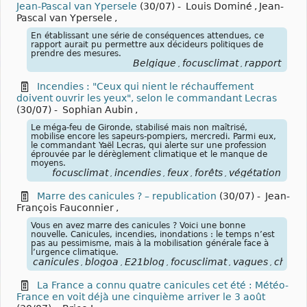
Jean-Pascal van Ypersele
(30/07)
-
Louis Dominé
,
Jean-
Pascal van Ypersele
,
En établissant une série de conséquences attendues, ce
rapport aurait pu permettre aux décideurs politiques de
prendre des mesures.
Belgique
focusclimat
rapport
,
,
Incendies : "Ceux qui nient le réchauffement
doivent ouvrir les yeux", selon le commandant Lecras
(30/07)
-
Sophian Aubin
,
Le méga-feu de Gironde, stabilisé mais non maîtrisé,
mobilise encore les sapeurs-pompiers, mercredi. Parmi eux,
le commandant Yaël Lecras, qui alerte sur une profession
éprouvée par le dérèglement climatique et le manque de
moyens.
focusclimat
incendies
feux
forêts
végétation
,
,
,
,
Marre des canicules ? – republication
(30/07)
-
Jean-
François Fauconnier
,
Vous en avez marre des canicules ? Voici une bonne
nouvelle. Canicules, incendies, inondations : le temps n’est
pas au pessimisme, mais à la mobilisation générale face à
l’urgence climatique.
canicules
blogoa
E21blog
focusclimat
vagues
chaleu
,
,
,
,
,
La France a connu quatre canicules cet été : Météo-
France en voit déjà une cinquième arriver le 3 août