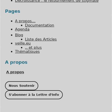
Décroissance : le retournement de stigmate
Pages
A propos…
Documentation
Agenda
Blog
Liste des Articles
veille.eu
.. et plus
Thématiques
A propos
A propos
Nous Soutenir
S'abonner à la Lettre d'Info