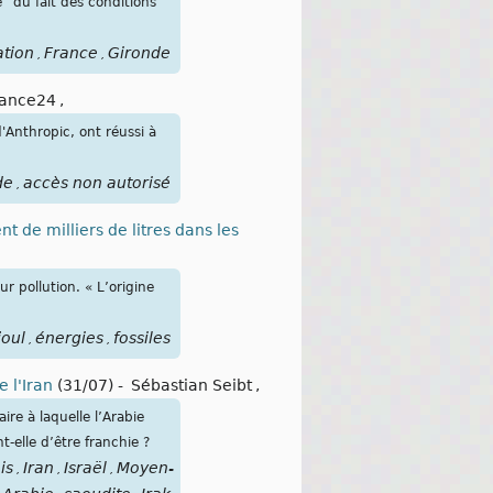
" du fait des conditions
ation
France
Gironde
,
,
rance24
,
d'Anthropic, ont réussi à
de
accès non autorisé
,
t de milliers de litres dans les
r pollution. « L’origine
ioul
énergies
fossiles
,
,
e l'Iran
(31/07)
-
Sébastian Seibt
,
re à laquelle l’Arabie
-elle d’être franchie ?
is
Iran
Israël
Moyen-
,
,
,