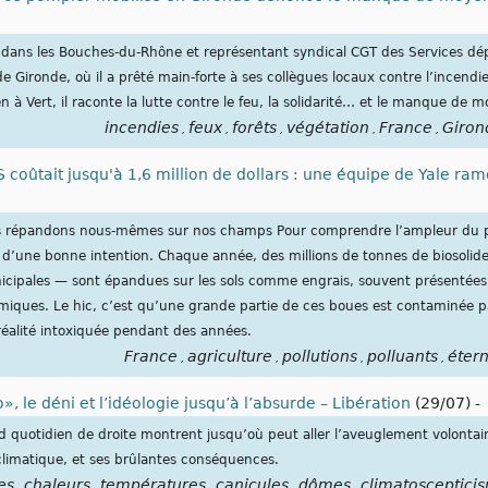
r dans les Bouches-du-Rhône et représentant syndical CGT des Services d
 de Gironde, où il a prêté main-forte à ses collègues locaux contre l’incend
 à Vert, il raconte la lutte contre le feu, la solidarité… et le manque de 
incendies
feux
forêts
végétation
France
Giron
,
,
,
,
,
 coûtait jusqu'à 1,6 million de dollars : une équipe de Yale ram
us répandons nous-mêmes sur nos champs Pour comprendre l’ampleur du p
t d’une bonne intention. Chaque année, des millions de tonnes de biosolid
icipales — sont épandues sur les sols comme engrais, souvent présentée
imiques. Le hic, c’est qu’une grande partie de ces boues est contaminée p
 réalité intoxiquée pendant des années.
France
agriculture
pollutions
polluants
étern
,
,
,
,
», le déni et l’idéologie jusqu’à l’absurde – Libération
(29/07)
-
d quotidien de droite montrent jusqu’où peut aller l’aveuglement volontaire
imatique, et ses brûlantes conséquences.
es
chaleurs
températures
canicules
dômes
climatosceptici
,
,
,
,
,