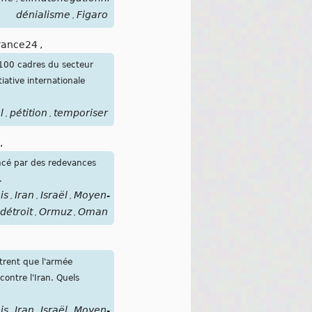
dénialisme
Figaro
,
rance24
,
1 100 cadres du secteur
ative internationale
l
pétition
temporiser
,
,
,
ancé par des redevances
.
is
Iran
Israël
Moyen-
,
,
,
détroit
Ormuz
Oman
,
,
trent que l'armée
ontre l'Iran. Quels
is
Iran
Israël
Moyen-
,
,
,