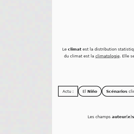
Le
climat
est la distribution statisti
du climat est la
climatologie
. Elle 
Actu :
El
Niño
Scénarios
cli
Les champs
auteur
(
e
)