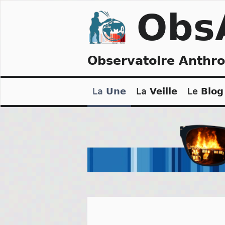
Skip
Obs
to
content
Observatoire Anthr
La
Une
La
Veille
Le
Blog