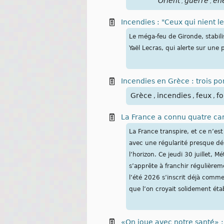
Orient
guerre
én
,
,
Incendies : "Ceux qui nient 
Le méga-feu de Gironde, stabil
Yaël Lecras, qui alerte sur un
Incendies en Grèce : trois p
Grèce
incendies
feux
fo
,
,
,
La France a connu quatre can
La France transpire, et ce n’est
avec une régularité presque dér
l’horizon. Ce jeudi 30 juillet,
s’apprête à franchir régulièrem
l’été 2026 s’inscrit déjà comme
que l’on croyait solidement étab
«On joue avec notre santé» 