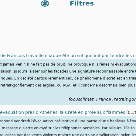
 de Français travaille chaque été un sol qui finit par fendre les 
 jamais venir. Il ne fait pas de bruit, ne provoque ni sirènes ni évacuations,
ison, jusqu’à laisser sur les façades une signature reconnaissable entre t
briques. En cet été particulièrement sec, ce phénomène discret est en trai
e retrait-gonflement des argiles, ou RGA, et il concerne désormais bien pl
focusclimat
France
retrait-go
,
,
'évacuation près d'Athènes, la Crète en proie aux flammes
(01/
ordonné vendredi l'évacuation préventive d'une partie d'une banlieue à l'o
 message d'alerte envoyé sur les téléphones portables. Par ailleurs, l'île to
poussées par des vents violents malgré une certaine amélioration, selon le