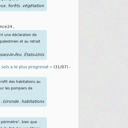
eux
forêts
végétation
,
,
ance24
,
nt une déclaration de
lestinien et au retrait
ssez-le-feu
États-Unis
,
s sols a le plus progressé »
(31/07)
-
rofit des habitations au
our les pompiers de
n
Gironde
habitations
,
,
 périmètre", bien que