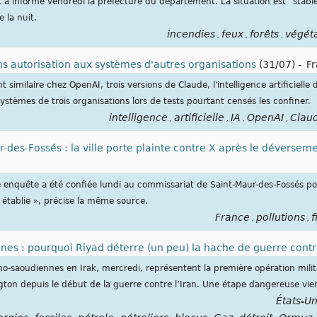
t, a informé vendredi la préfecture du département. La situation est "stable
 la nuit.
incendies
feux
forêts
végét
,
,
,
ns autorisation aux systèmes d'autres organisations
(31/07)
-
F
 similaire chez OpenAI, trois versions de Claude, l'intelligence artificielle 
ystèmes de trois organisations lors de tests pourtant censés les confiner.
intelligence
artificielle
IA
OpenAI
Clau
,
,
,
,
r-des-Fossés : la ville porte plainte contre X après le déversemen
e enquête a été confiée lundi au commissariat de Saint-Maur-des-Fossés pou
e établie », précise la même source.
France
pollutions
f
,
,
s : pourquoi Riyad déterre (un peu) la hache de guerre contr
o-saoudiennes en Irak, mercredi, représentent la première opération militai
ton depuis le début de la guerre contre l’Iran. Une étape dangereuse vient
États-Un