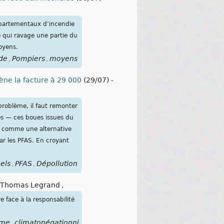
épartementaux d’incendie
ie qui ravage une partie du
moyens.
de
Pompiers
moyens
,
,
ène la facture à 29 000
(29/07)
-
roblème, il faut remonter
es — ces boues issues du
s comme une alternative
ar les PFAS. En croyant
els
PFAS
Dépollution
,
,
Thomas Legrand
,
 face à la responsabilité
sme
climatonégationnisme
climatorassurisme
climato-
,
,
,