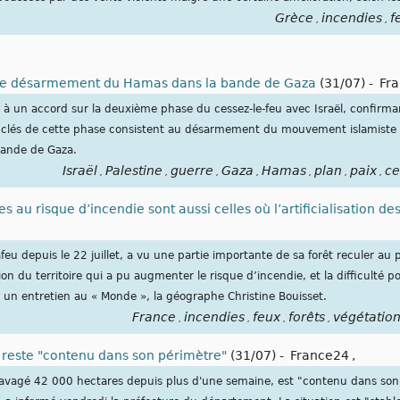
Grèce
incendies
f
,
,
d de désarmement du Hamas dans la bande de Gaza
(31/07)
-
Fr
 à un accord sur la deuxième phase du cessez-le-feu avec Israël, confirma
clés de cette phase consistent au désarmement du mouvement islamiste pa
 bande de Gaza.
Israël
Palestine
guerre
Gaza
Hamas
plan
paix
ce
,
,
,
,
,
,
,
es au risque d’incendie sont aussi celles où l’artificialisation de
eu depuis le 22 juillet, a vu une partie importante de sa forêt reculer au p
n du territoire qui a pu augmenter le risque d’incendie, et la difficulté p
 un entretien au « Monde », la géographe Christine Bouisset.
France
incendies
feux
forêts
végétatio
,
,
,
,
u reste "contenu dans son périmètre"
(31/07)
-
France24
,
ravagé 42 000 hectares depuis plus d'une semaine, est "contenu dans son