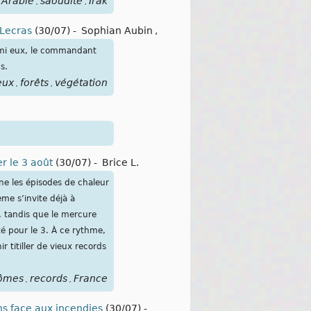
Arabie
saoudite
Irak
,
,
 Lecras
(30/07)
-
Sophian Aubin
,
armi eux, le commandant
s.
eux
forêts
végétation
,
,
r le 3 août
(30/07)
-
Brice L.
îne les épisodes de chaleur
me s’invite déjà à
, tandis que le mercure
é pour le 3. À ce rythme,
 titiller de vieux records
ômes
records
France
,
,
s face aux incendies
(30/07)
-