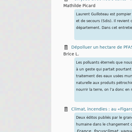
Mathilde Picard
Laurent Guilloteau est pompie
et de secours (Sdis). Il revient
département. Dans cet entretien
Dépolluer un hectare de PFAS
Brice L.
Les polluants éternels que no
à un geste qui partait pourtan
traitement des eaux usées mun
naturelle aux produits pétroch
nourrir la terre, on l’a donc en
Climat, incendies : au «Figaro
Deux éditos publiés par le gran
humaine dans le changement cl
France
focusclimat
vagu
,
,