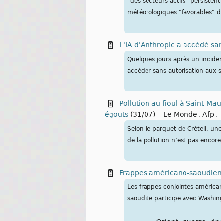
"des secteurs actifs" persisten
météorologiques "favorables" de
L'IA d'Anthropic a accédé sa
Quelques jours après un incident
accéder sans autorisation aux s
Pollution au fioul à Saint-Mau
égouts
(31/07)
-
Le Monde
,
Afp
,
Selon le parquet de Créteil, un
de la pollution n’est pas encor
Frappes américano-saoudienne
Les frappes conjointes américan
saoudite participe avec Washing