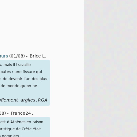
murs
(01/08)
-
Brice L.
 mais il travaille
outes : une fissure qui
n de devenir l’un des plus
us de monde qu’on ne
nflement
argiles
RGA
,
,
08)
-
France24
,
uest d'Athènes en raison
uristique de Crète était
s pompiers.