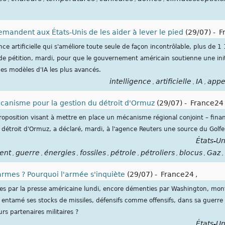
demandent aux États-Unis de les aider à lever le pied
(29/07)
-
F
ence artificielle qui s'améliore toute seule de façon incontrôlable, plus de 
e pétition, mardi, pour que le gouvernement américain soutienne une initi
des modèles d'IA les plus avancés.
intelligence
artificielle
IA
appe
,
,
,
canisme pour la gestion du détroit d'Ormuz
(29/07)
-
France24
proposition visant à mettre en place un mécanisme régional conjoint – fin
u détroit d'Ormuz, a déclaré, mardi, à l'agence Reuters une source du Golfe
États-Un
ent
guerre
énergies
fossiles
pétrole
pétroliers
blocus
Gaz
,
,
,
,
,
,
,
,
armes ? Pourquoi l'armée s'inquiète
(29/07)
-
France24
,
ées par la presse américaine lundi, encore démenties par Washington, mon
ntamé ses stocks de missiles, défensifs comme offensifs, dans sa guerre c
urs partenaires militaires ?
États-Un