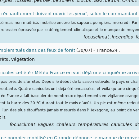
ergies
fossiles
pétrole
pétroliers
blocus
Gaz
détroit
Ormuz
,
,
,
,
,
,
,
,
le réchauffement doivent ouvrir les yeux", selon le commandant
isé mais non maîtrisé, mobilise encore les sapeurs-pompiers, mercredi. P
e profession éprouvée par le dérèglement climatique et le manque de moyen
focusclimat
incendies
f
,
,
ompiers tués dans des feux de forêt
(30/07)
-
France24
,
rêts
végétation
,
icules cet été : Météo-France en voit déjà une cinquième arrive
 pas près de s’arrêter. Depuis le début de la saison estivale, le pays encha
outante. Quatre canicules ont déjà été encaissées, et voilà qu’une cinquiè
 Météo-France a fait basculer de nombreux départements en vigilance orange
ent la barre des 30 °C durant tout le mois d’août. Un pic est même redout
 l’un des plus étouffants jamais mesurés dans l’Hexagone, au point de venir
lis.
focusclimat
vagues
chaleurs
températures
canicules
d
,
,
,
,
,
: ce pompier mobilisé en Gironde dénonce le manque de moyen