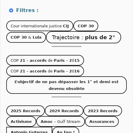
Cour internationale justice
CIJ
COP 30
Trajectoire :
plus de 2°
COP 30
&
Lula
COP
21
–
accords
de
Paris
–
2
0
15
COP
21
–
accords
de
Paris
–
2
0
16
L’objectif de ne pas dépasser les 1° et demi est
devenu obsolète
2025 Records
2024 Records
2023 Records
Activisme
Amoc
– Gulf Stream
Assurances
Antonio Guterres
Au Feu !