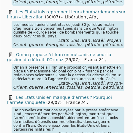
Orient
guerre
énergies
fossiles
pétrole
pétroliers
blo
,
,
,
,
,
,
Les Etats-Unis reprennent leurs bombardements sur
l’Iran – Libération
(30/07)
-
Libération
,
Afp
,
Les médias iraniens font état ce jeudi 30 juillet au matin
d’au moins trois personnes tuées dans ce que Washington
qualifie de «lourde série» de bombardements qui a touché
deux provinces du pays.
États-Unis
Iran
Israël
Moyen-
,
,
,
Orient
guerre
énergies
fossiles
pétrole
pétroliers
blo
,
,
,
,
,
,
Oman propose à l'Iran un mécanisme pour la
gestion du détroit d'Ormuz
(29/07)
-
France24
,
Oman a présenté ⁠à l'Iran ​une proposition visant à mettre en
place un mécanisme régional conjoint – financé par des
redevances volontaires – pour la ​gestion du détroit d'Ormuz,
a déclaré, mardi, à l'agence Reuters une source du Golfe.
États-Unis
Iran
Israël
Moyen-
,
,
,
Orient
guerre
énergies
fossiles
pétrole
pétroliers
blo
,
,
,
,
,
,
Les États-Unis en manque d'armes ? Pourquoi
l'armée s'inquiète
(29/07)
-
France24
,
De nouvelles estimations relayées par la presse américaine
lundi, encore démenties par Washington, montrent que
l'armée américaine a considérablement entamé ses stocks
de missiles, défensifs comme offensifs, dans sa guerre
contre l'Iran. Quels enjeux pour les États-Unis et leurs
partenaires militaires ?