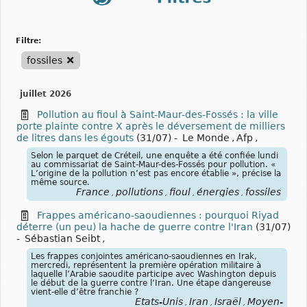
filtre:
fossiles
juillet 2026
Pollution au fioul à Saint-Maur-des-Fossés : la ville
porte plainte contre X après le déversement de milliers
de litres dans les égouts
(31/07)
-
Le Monde
,
Afp
,
Selon le parquet de Créteil, une enquête a été confiée lundi
au commissariat de Saint-Maur-des-Fossés pour pollution. «
L’origine de la pollution n’est pas encore établie », précise la
même source.
France
pollutions
fioul
énergies
fossiles
,
,
,
,
Frappes américano-saoudiennes : pourquoi Riyad
déterre (un peu) la hache de guerre contre l'Iran
(31/07)
-
Sébastian Seibt
,
Les frappes conjointes américano-saoudiennes en Irak,
mercredi, représentent la première opération militaire à
laquelle l’Arabie saoudite participe avec Washington depuis
le début de la guerre contre l’Iran. Une étape dangereuse
vient-elle d’être franchie ?
États-Unis
Iran
Israël
Moyen-
,
,
,