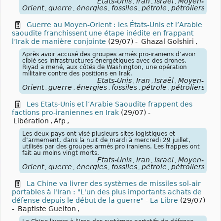
États-Unis
Iran
Israël
Moyen-
,
,
,
Orient
guerre
énergies
fossiles
pétrole
pétroliers
blo
,
,
,
,
,
,
Guerre au Moyen-Orient : les États-Unis et l’Arabie
saoudite franchissent une étape inédite en frappant
l’Irak de manière conjointe
(29/07)
-
Ghazal Golshiri
,
Après avoir accusé des groupes armés pro-iraniens d’avoir
ciblé ses infrastructures énergétiques avec des drones,
Riyad a mené, aux côtés de Washington, une opération
militaire contre des positions en Irak.
États-Unis
Iran
Israël
Moyen-
,
,
,
Orient
guerre
énergies
fossiles
pétrole
pétroliers
blo
,
,
,
,
,
,
Les Etats-Unis et l’Arabie Saoudite frappent des
factions pro-iraniennes en Irak
(29/07)
-
Libération
,
Afp
,
Les deux pays ont visé plusieurs sites logistiques et
d’armement, dans la nuit de mardi à mercredi 29 juillet,
utilisés par des groupes armés pro iraniens. Les frappes ont
fait au moins vingt morts.
États-Unis
Iran
Israël
Moyen-
,
,
,
Orient
guerre
énergies
fossiles
pétrole
pétroliers
blo
,
,
,
,
,
,
La Chine va livrer des systèmes de missiles sol-air
portables à l'Iran : "L'un des plus importants achats de
défense depuis le début de la guerre" - La Libre
(29/07)
-
Baptiste Guelton
,