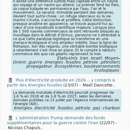
Il existe une différence subtile mais capitale entre un navire
qui voyage et un navire qui attend. Le premier fend les flots,
sa coque balayée en permanence par l’eau, l’air et le
mouvement. Le second, immobile pendant des semaines,
devient tout autre chose : un refuge silencieux où la vie
marine s’invite, s’accroche et prolifère. Cette distinction,
presque anodine en apparence, se trouve aujourd’hui au
cœur d’une inquiétude scientifique majeure. Lorsque plus
de 1 500 navires commerciaux se sont retrouvés bloqués au
mouillage dans le détroit d’Ormuz, personne ne s’attendait à
ce que cette paralysie logistique se transforme en une
menace écologique d’une ampleur inédite. Sous la ligne de
flottaison, loin des regards, une véritable bombe biologique
à retardement s’est mise en place. Et le compte à rebours
commence dès que ces géants reprennent la mer.
États-Unis
Iran
Israël
Moyen-
,
,
,
Orient
guerre
énergies
fossiles
pétrole
pétroliers
blo
,
,
,
,
,
,
propagateur
écosystèmes
bouleversements
,
,
écologiques
Plus d'électricité produite en 2026… y compris à
partir des énergies fossiles
(23/07)
-
Maël Dancette
,
La demande mondiale d'électricité pourrait progresser de
3,6 % en 2026 et de 3,8 % en 2027, selon les dernières
données publiées ce 23 juillet par l'Agence internationale de
l'énergie (AIE).
énergies
électricité
fossiles
pétrole
gaz
charbon
Ag
,
,
,
,
,
,
L’administration Trump demande des fonds
supplémentaires pour la guerre contre l’Iran
(22/07)
-
Nicolas Chapuis
,