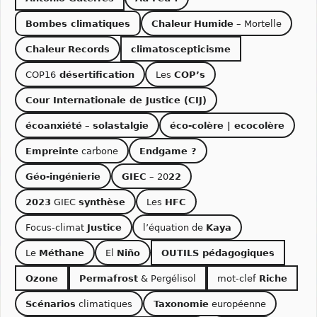
Bombes climatiques
Chaleur
Humide
– Mortelle
Chaleur
Records
climatoscepticisme
COP16
désertification
Les
COP’s
Cour Internationale de Justice (CIJ)
écoanxiété
–
solastalgie
éco-colère | ecocolère
Empreinte
carbone
Endgame ?
Géo-ingénierie
GIEC
– 20
22
2023
GIEC
synthèse
Les
HFC
Focus-climat
Justice
l’équation de
Kaya
Le
Méthane
El
Niño
OUTILS pédagogiques
Ozone
Permafrost
& Pergélisol
mot-clef
Riche
Scénarios
climatiques
Taxonomie
européenne