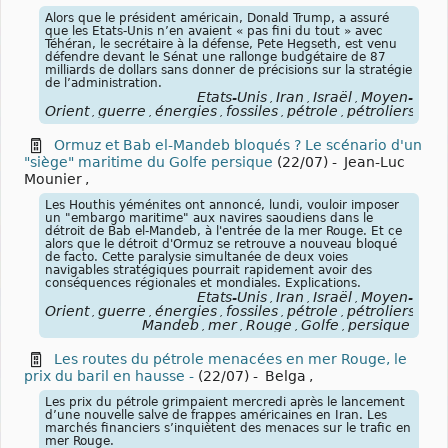
Alors que le président américain, Donald Trump, a assuré
que les Etats-Unis n’en avaient « pas fini du tout » avec
Téhéran, le secrétaire à la défense, Pete Hegseth, est venu
défendre devant le Sénat une rallonge budgétaire de 87
milliards de dollars sans donner de précisions sur la stratégie
de l’administration.
États-Unis
Iran
Israël
Moyen-
,
,
,
Orient
guerre
énergies
fossiles
pétrole
pétroliers
blo
,
,
,
,
,
,
Ormuz et Bab el-Mandeb bloqués ? Le scénario d'un
"siège" maritime du Golfe persique
(22/07)
-
Jean-Luc
Mounier
,
Les Houthis yéménites ont annoncé, lundi, vouloir imposer
un "embargo maritime" aux navires saoudiens dans le
détroit de Bab el-Mandeb, à l'entrée de la mer Rouge. Et ce
alors que le détroit d'Ormuz se retrouve a nouveau bloqué
de facto. Cette paralysie simultanée de deux voies
navigables stratégiques pourrait rapidement avoir des
conséquences régionales et mondiales. Explications.
États-Unis
Iran
Israël
Moyen-
,
,
,
Orient
guerre
énergies
fossiles
pétrole
pétroliers
blo
,
,
,
,
,
,
Mandeb
mer
Rouge
Golfe
persique
,
,
,
,
Les routes du pétrole menacées en mer Rouge, le
prix du baril en hausse -
(22/07)
-
Belga
,
Les prix du pétrole grimpaient mercredi après le lancement
d’une nouvelle salve de frappes américaines en Iran. Les
marchés financiers s’inquiètent des menaces sur le trafic en
mer Rouge.