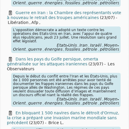
Orient
guerre
énergies
fossiles
pétrole
pétroliers
blo
,
,
,
,
,
,
Guerre en Iran : la Chambre des représentants vote
à nouveau le retrait des troupes américaines
(23/07)
-
Libération
,
Afp
,
L’opposition démocrate a adopté un texte contre les
opérations des Etats-Unis en Iran, avec l’appui de quatre
élus républicains, jeudi 23 juillet. Une résolution sans grand
effet législatif.
États-Unis
Iran
Israël
Moyen-
,
,
,
Orient
guerre
énergies
fossiles
pétrole
pétroliers
blo
,
,
,
,
,
,
Dans les pays du Golfe persique, omerta
généralisée sur les attaques iraniennes
(23/07)
-
Les
Observateurs
Depuis le début du conflit entre l’Iran et les États-Unis, plus
de 1 000 personnes ont été arrêtées pour avoir tenté de
documenter les frappes iraniennes dans les pays du Golfe
persique alliés de Washington. Les régimes de ces pays
veulent dissuader toute diffusion d’images et maintiennent
un discours officiel niant la réalité des frappes.
États-Unis
Iran
Israël
Moyen-
,
,
,
Orient
guerre
énergies
fossiles
pétrole
pétroliers
blo
,
,
,
,
,
,
En bloquant 1 500 navires dans le détroit d'Ormuz,
la crise a préparé une invasion marine mondiale sans
précédent
(23/07)
-
Brice L.