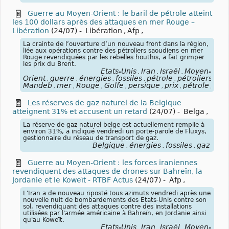
Guerre au Moyen-Orient : le baril de pétrole atteint
les 100 dollars après des attaques en mer Rouge –
Libération
(24/07)
-
Libération
,
Afp
,
La crainte de l’ouverture d’un nouveau front dans la région,
liée aux opérations contre des pétroliers saoudiens en mer
Rouge revendiquées par les rebelles houthis, a fait grimper
les prix du Brent.
États-Unis
Iran
Israël
Moyen-
,
,
,
Orient
guerre
énergies
fossiles
pétrole
pétroliers
blo
,
,
,
,
,
,
Mandeb
mer
Rouge
Golfe
persique
prix
pétrole
éne
,
,
,
,
,
,
,
Les réserves de gaz naturel de la Belgique
atteignent 31% et accusent un retard
(24/07)
-
Belga
,
La réserve de gaz naturel belge est actuellement remplie à
environ 31%, a indiqué vendredi un porte-parole de Fluxys,
gestionnaire du réseau de transport de gaz.
Belgique
énergies
fossiles
gaz
,
,
,
Guerre au Moyen-Orient : les forces iraniennes
revendiquent des attaques de drones sur Bahreïn, la
Jordanie et le Koweït - RTBF Actus
(24/07)
-
Afp
,
L'Iran a de nouveau riposté tous azimuts vendredi après une
nouvelle nuit de bombardements des Etats-Unis contre son
sol, revendiquant des attaques contre des installations
utilisées par l'armée américaine à Bahreïn, en Jordanie ainsi
qu'au Koweït.
États-Unis
Iran
Israël
Moyen-
,
,
,