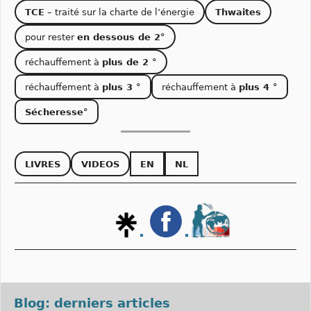
TCE
– traité sur la charte de l’énergie
Thwaites
pour rester
en dessous de 2°
réchauffement à
plus de 2 °
réchauffement à
plus 3 °
réchauffement à
plus 4 °
Sécheresse°
LIVRES
VIDEOS
EN
NL
Blog: derniers articles