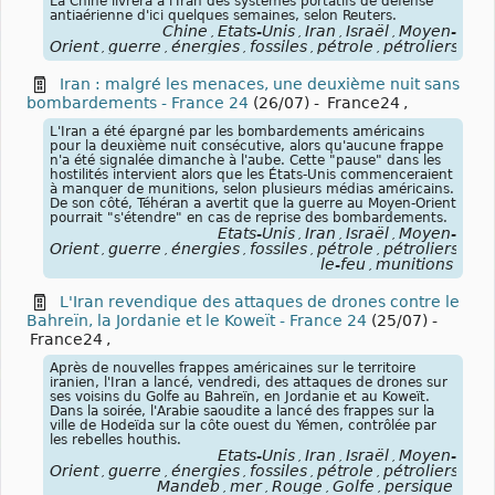
La Chine livrera à l'Iran des systèmes portatifs de défense
antiaérienne d'ici quelques semaines, selon Reuters.
Chine
États-Unis
Iran
Israël
Moyen-
,
,
,
,
Orient
guerre
énergies
fossiles
pétrole
pétroliers
blo
,
,
,
,
,
,
Iran : malgré les menaces, une deuxième nuit sans
bombardements - France 24
(26/07)
-
France24
,
L'Iran a été épargné par les bombardements américains
pour la deuxième nuit consécutive, alors qu'aucune frappe
n'a été signalée dimanche à l'aube. Cette "pause" dans les
hostilités intervient alors que les États-Unis commenceraient
à manquer de munitions, selon plusieurs médias américains.
De son côté, Téhéran a avertit que la guerre au Moyen-Orient
pourrait "s'étendre" en cas de reprise des bombardements.
États-Unis
Iran
Israël
Moyen-
,
,
,
Orient
guerre
énergies
fossiles
pétrole
pétroliers
blo
,
,
,
,
,
,
le-feu
munitions
,
L'Iran revendique des attaques de drones contre le
Bahreïn, la Jordanie et le Koweït - France 24
(25/07)
-
France24
,
Après de nouvelles frappes américaines sur le territoire
iranien, l'Iran a lancé, vendredi, des attaques de drones sur
ses voisins du Golfe au Bahreïn, en Jordanie et au Koweït.
Dans la soirée, l'Arabie saoudite a lancé des frappes sur la
ville de Hodeïda sur la côte ouest du Yémen, contrôlée par
les rebelles houthis.
États-Unis
Iran
Israël
Moyen-
,
,
,
Orient
guerre
énergies
fossiles
pétrole
pétroliers
blo
,
,
,
,
,
,
Mandeb
mer
Rouge
Golfe
persique
,
,
,
,