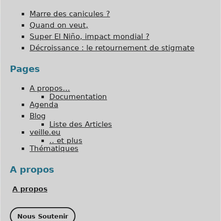
Marre des canicules ?
Quand on veut,
Super El Niño, impact mondial ?
Décroissance : le retournement de stigmate
Pages
A propos…
Documentation
Agenda
Blog
Liste des Articles
veille.eu
.. et plus
Thématiques
A propos
A propos
Nous Soutenir