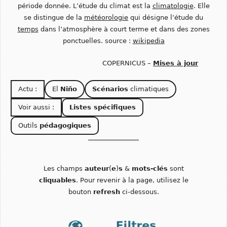
période donnée. L’étude du climat est la
climatologie
. Elle
se distingue de la
météorologie
qui désigne l’étude du
temps
dans l’atmosphère à court terme et dans des zones
ponctuelles. source :
wikipedia
COPERNICUS –
Mises à jour
Actu :
El
Niño
Scénarios
climatiques
Voir aussi :
Listes spécifiques
Outils
pédagogiques
Les champs
auteur
(
e
)
s
&
mots-clés
sont
cliquables
. Pour revenir à la page, utilisez le
bouton
refresh
ci-dessous.