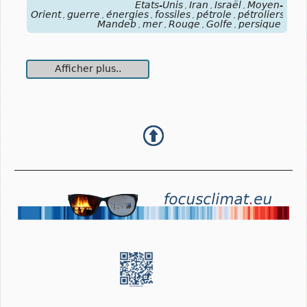
États-Unis
Iran
Israël
Moyen-
,
,
,
Orient
guerre
énergies
fossiles
pétrole
pétroliers
blo
,
,
,
,
,
,
Mandeb
mer
Rouge
Golfe
persique
,
,
,
,
Afficher plus..