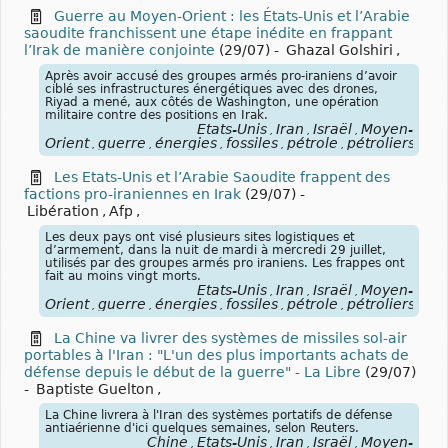
Guerre au Moyen-Orient : les États-Unis et l’Arabie
saoudite franchissent une étape inédite en frappant
l’Irak de manière conjointe
(29/07)
-
Ghazal Golshiri
,
Après avoir accusé des groupes armés pro-iraniens d’avoir
ciblé ses infrastructures énergétiques avec des drones,
Riyad a mené, aux côtés de Washington, une opération
militaire contre des positions en Irak.
États-Unis
Iran
Israël
Moyen-
,
,
,
Orient
guerre
énergies
fossiles
pétrole
pétroliers
blo
,
,
,
,
,
,
Les Etats-Unis et l’Arabie Saoudite frappent des
factions pro-iraniennes en Irak
(29/07)
-
Libération
,
Afp
,
Les deux pays ont visé plusieurs sites logistiques et
d’armement, dans la nuit de mardi à mercredi 29 juillet,
utilisés par des groupes armés pro iraniens. Les frappes ont
fait au moins vingt morts.
États-Unis
Iran
Israël
Moyen-
,
,
,
Orient
guerre
énergies
fossiles
pétrole
pétroliers
blo
,
,
,
,
,
,
La Chine va livrer des systèmes de missiles sol-air
portables à l'Iran : "L'un des plus importants achats de
défense depuis le début de la guerre" - La Libre
(29/07)
-
Baptiste Guelton
,
La Chine livrera à l'Iran des systèmes portatifs de défense
antiaérienne d'ici quelques semaines, selon Reuters.
Chine
États-Unis
Iran
Israël
Moyen-
,
,
,
,