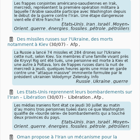
Les frappes conjointes américano-saoudiennes en Irak,
mercredi, représentent la première opération militaire à
laquelle l’Arabie saoudite participe avec Washington depuis
le début de la guerre contre l’Iran. Une étape dangereuse
vient-elle d’être franchie ?
États-Unis
Iran
Israël
Moyen-
,
,
,
Orient
guerre
énergies
fossiles
pétrole
pétroliers
blo
,
,
,
,
,
,
Des missiles russes sur l'Ukraine, des morts
notamment à Kiev
(30/07)
-
Afp
,
La Russie a lancé 74 missiles et 284 drones sur l'Ukraine
cette nuit, selon Kiev. Six membres d’une famille vivant près
de Kryvyï Rig ont été tués, une personne est morte à Kiev et
une autre à Poltava, lors de frappes russes dans la nuit de
mercredi à jeudi, quelques heures après une mise en garde
contre une "attaque massive" imminente formulée par le
président ukrainien Volodymyr Zelensky. Info
Russie
Ukraine
guerre
,
,
Les Etats-Unis reprennent leurs bombardements sur
l’Iran – Libération
(30/07)
-
Libération
,
Afp
,
Les médias iraniens font état ce jeudi 30 juillet au matin
d’au moins trois personnes tuées dans ce que Washington
qualifie de «lourde série» de bombardements qui a touché
deux provinces du pays.
États-Unis
Iran
Israël
Moyen-
,
,
,
Orient
guerre
énergies
fossiles
pétrole
pétroliers
blo
,
,
,
,
,
,
Oman propose à l'Iran un mécanisme pour la