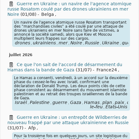
Guerre en Ukraine : un navire de l'agence atomique
russe Rosatom coulé par des drones ukrainiens en mer
Noire
(01/08)
-
Belga
,
Un navire de l'agence atomique russe Rosatom transportant
des "marchandises civiles" a été coulé par une attaque de
drones ukrainiens en mer Noire sans faire de victimes, a
annoncé la société samedi, alors que Kiev et Moscou
multiplient leurs frappes sur des cargos.
drones
ukrainiens
mer
Noire
Russie
Ukraine
guerre
,
,
,
,
,
,
juillet 2026
Ce que l'on sait de l'accord de désarmement du
Hamas dans la bande de Gaza
(31/07)
-
France24
,
Le Hamas a consenti, vendredi, à un accord sur la deuxième
phase du cessez-le-feu avec Israël, confirmant une
déclaration de Donald Trump. Les deux points clés de cette
phase consistent au désarmement du mouvement islamiste
palestinien et au retrait des troupes israéliennes de la bande
de Gaza.
Israël
Palestine
guerre
Gaza
Hamas
plan
paix
cesse
,
,
,
,
,
,
,
le-feu
États-Unis
,
Guerre en Ukraine : un entrepôt de Wildberries de
nouveau frappé par une attaque ukrainienne en Russie
(31/07)
-
Afp
,
Pour la troisième fois en quelques jours, un site logistique du