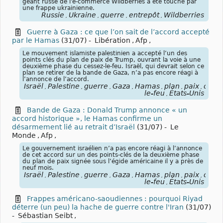
géant russe de l'e-commerce Wildberries a été touché par
une frappe ukrainienne.
Russie
Ukraine
guerre
entrepôt
Wildberries
,
,
,
,
Guerre à Gaza : ce que l’on sait de l’accord accepté
par le Hamas
(31/07)
-
Libération
,
Afp
,
Le mouvement islamiste palestinien a accepté l’un des
points clés du plan de paix de Trump, ouvrant la voie à une
deuxième phase du cessez-le-feu. Israël, qui devrait selon ce
plan se retirer de la bande de Gaza, n’a pas encore réagi à
l’annonce de l’accord.
Israël
Palestine
guerre
Gaza
Hamas
plan
paix
cesse
,
,
,
,
,
,
,
le-feu
États-Unis
,
Bande de Gaza : Donald Trump annonce « un
accord historique », le Hamas confirme un
désarmement lié au retrait d’Israël
(31/07)
-
Le
Monde
,
Afp
,
Le gouvernement israélien n’a pas encore réagi à l’annonce
de cet accord sur un des points-clés de la deuxième phase
du plan de paix signée sous l’égide américaine il y a près de
neuf mois.
Israël
Palestine
guerre
Gaza
Hamas
plan
paix
cesse
,
,
,
,
,
,
,
le-feu
États-Unis
,
Frappes américano-saoudiennes : pourquoi Riyad
déterre (un peu) la hache de guerre contre l'Iran
(31/07)
-
Sébastian Seibt
,