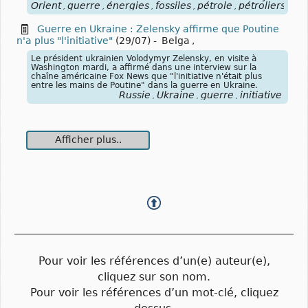
Orient
guerre
énergies
fossiles
pétrole
pétroliers
blo
,
,
,
,
,
,
Guerre en Ukraine : Zelensky affirme que Poutine
n'a plus "l'initiative"
(29/07)
-
Belga
,
Le président ukrainien Volodymyr Zelensky, en visite à
Washington mardi, a affirmé dans une interview sur la
chaîne américaine Fox News que "l'initiative n'était plus
entre les mains de Poutine" dans la guerre en Ukraine.
Russie
Ukraine
guerre
initiative
,
,
,
Afficher plus..
Pour voir les références d’un(e) auteur(e),
cliquez sur son nom.
Pour voir les références d’un mot-clé, cliquez