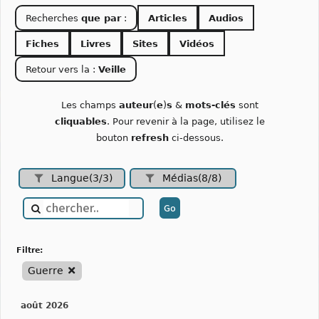
Recherches
que par
:
Articles
Audios
Fiches
Livres
Sites
Vidéos
Retour vers la :
Veille
Les champs
auteur
(
e
)
s
&
mots-clés
sont
cliquables
. Pour revenir à la page, utilisez le
bouton
refresh
ci-dessous.
Langue(3/3)
Médias(8/8)
filtre:
Guerre
août 2026