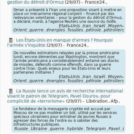
gestion du détroit d'Ormuz
(29/07)
-
France24
,
Oman a présenté ⁠à l'Iran ​une proposition visant à mettre en
place un mécanisme régional conjoint – financé par des
redevances volontaires – pour la ​gestion du détroit d'Ormuz,
a déclaré, mardi, à l'agence Reuters une source du Golfe.
États-Unis
Iran
Israël
Moyen-
,
,
,
Orient
guerre
énergies
fossiles
pétrole
pétroliers
blo
,
,
,
,
,
,
Les États-Unis en manque d'armes ? Pourquoi
l'armée s'inquiète
(29/07)
-
France24
,
De nouvelles estimations relayées par la presse américaine
lundi, encore démenties par Washington, montrent que
l'armée américaine a considérablement entamé ses stocks
de missiles, défensifs comme offensifs, dans sa guerre
contre l'Iran. Quels enjeux pour les États-Unis et leurs
partenaires militaires ?
États-Unis
Iran
Israël
Moyen-
,
,
,
Orient
guerre
énergies
fossiles
pétrole
pétroliers
blo
,
,
,
,
,
,
La Russie lance un avis de recherche international
visant le patron de Telegram, Pavel Dourov, pour
complicité de «terrorisme»
(29/07)
-
Libération
,
Afp
,
Le fondateur de la messagerie cryptée est accusé par
Moscou de ne pas modérer un bot, utilisé par les services
spéciaux ukrainiens pour entraîner de jeunes Russes à
agresser des forces de l’ordre ou à saboter des
infrastructures publiques.
Russie
Ukraine
guerre
hybride
Telegram
Pavel
Dour
,
,
,
,
,
,