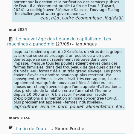
portent sur la gestion et la tarification des services publics
de l'eau. Il a récemment publié La fin de l'eau ? (Fayard,
2024), a codirigé avec Stéphane Saussier l'ouvrage Facing
the challenges of water governance (...)
eau
h2o
cadre économique
législatif
,
,
,
mai 2024
Le nouvel âge des fléaux du capitalisme. Les
machines à pandémie
(27/05)
-
Ian Angus
usqu’au troisième quart du XXe siècle, un virus de la grippe
aviaire qui se serait propagé à un poulet ou à un porc
domestique se serait rapidement retrouvé dans une
impasse. Presque tous les poulets étaient élevés dans des
fermes familiales, dans des troupeaux de quelques dizaines
d’unités: 400 formait déjà un très grand élevage. Les porcs
étaient élevés en nombre beaucoup plus restreint. Par
conséquent, même si le virus était très contagieux, il aurait
rapidement manqué de nouveaux hôtes à infecter. Les
choses ont changé avec ce que l’on a appelé «l’altération la
plus profonde de la relation entre l’animal et l’homme
depuis 10 000 ans» [6], à savoir l’expansion rapide
d’exploitations d’alimentation animale concentrée (CAFO),
plus précisément appelées «fermes industrielles».
agriculture
aviaire
porc
poulet
alimentation
élevage
,
,
,
,
,
mars 2024
La fin de l'eau
-
Simon Porcher