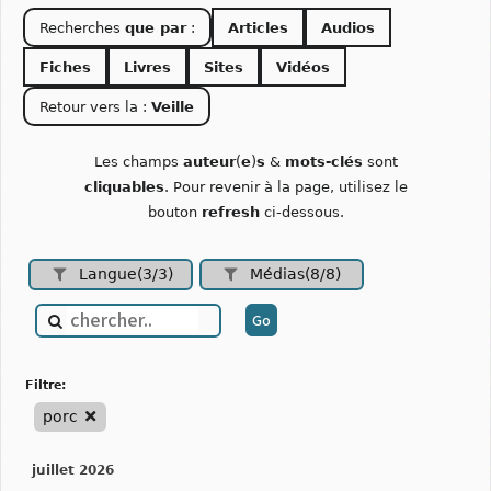
Recherches
que par
:
Articles
Audios
Fiches
Livres
Sites
Vidéos
Retour vers la :
Veille
Les champs
auteur
(
e
)
s
&
mots-clés
sont
cliquables
. Pour revenir à la page, utilisez le
bouton
refresh
ci-dessous.
Langue(3/3)
Médias(8/8)
filtre:
porc
juillet 2026