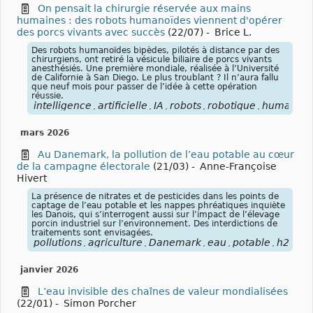
On pensait la chirurgie réservée aux mains
humaines : des robots humanoïdes viennent d'opérer
des porcs vivants avec succès
(22/07)
-
Brice L.
Des robots humanoïdes bipèdes, pilotés à distance par des
chirurgiens, ont retiré la vésicule biliaire de porcs vivants
anesthésiés. Une première mondiale, réalisée à l’Université
de Californie à San Diego. Le plus troublant ? Il n’aura fallu
que neuf mois pour passer de l’idée à cette opération
réussie.
intelligence
artificielle
IA
robots
robotique
humanoïd
,
,
,
,
,
mars 2026
Au Danemark, la pollution de l’eau potable au cœur
de la campagne électorale
(21/03)
-
Anne-Françoise
Hivert
La présence de nitrates et de pesticides dans les points de
captage de l’eau potable et les nappes phréatiques inquiète
les Danois, qui s’interrogent aussi sur l’impact de l’élevage
porcin industriel sur l’environnement. Des interdictions de
traitements sont envisagées.
pollutions
agriculture
Danemark
eau
potable
h2o
po
,
,
,
,
,
,
janvier 2026
L’eau invisible des chaînes de valeur mondialisées
(22/01)
-
Simon Porcher