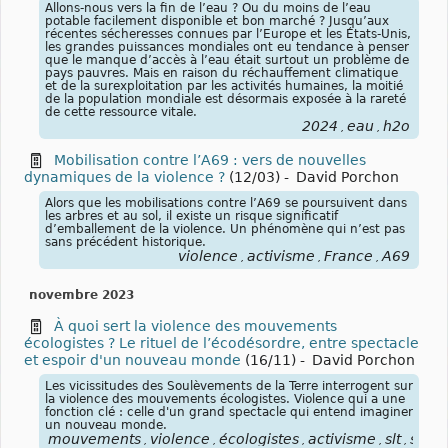
Allons-nous vers la fin de l’eau ? Ou du moins de l’eau
potable facilement disponible et bon marché ? Jusqu’aux
récentes sécheresses connues par l’Europe et les États-Unis,
les grandes puissances mondiales ont eu tendance à penser
que le manque d’accès à l’eau était surtout un problème de
pays pauvres. Mais en raison du réchauffement climatique
et de la surexploitation par les activités humaines, la moitié
de la population mondiale est désormais exposée à la rareté
de cette ressource vitale.
2024
eau
h2o
,
,
Mobilisation contre l’A69 : vers de nouvelles
dynamiques de la violence ?
(12/03)
-
David Porchon
Alors que les mobilisations contre l’A69 se poursuivent dans
les arbres et au sol, il existe un risque significatif
d’emballement de la violence. Un phénomène qui n’est pas
sans précédent historique.
violence
activisme
France
A69
,
,
,
novembre 2023
À quoi sert la violence des mouvements
écologistes ? Le rituel de l’écodésordre, entre spectacle
et espoir d'un nouveau monde
(16/11)
-
David Porchon
Les vicissitudes des Soulèvements de la Terre interrogent sur
la violence des mouvements écologistes. Violence qui a une
fonction clé : celle d'un grand spectacle qui entend imaginer
un nouveau monde.
mouvements
violence
écologistes
activisme
slt
soul
,
,
,
,
,