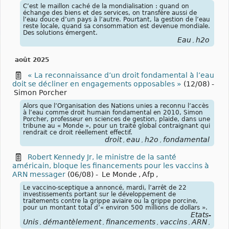
C’est le maillon caché de la mondialisation : quand on
échange des biens et des services, on transfère aussi de
l’eau douce d’un pays à l’autre. Pourtant, la gestion de l’eau
reste locale, quand sa consommation est devenue mondiale.
Des solutions émergent.
Eau
h2o
,
août 2025
« La reconnaissance d’un droit fondamental à l’eau
doit se décliner en engagements opposables »
(12/08)
-
Simon Porcher
Alors que l’Organisation des Nations unies a reconnu l’accès
à l’eau comme droit humain fondamental en 2010, Simon
Porcher, professeur en sciences de gestion, plaide, dans une
tribune au « Monde », pour un traité global contraignant qui
rendrait ce droit réellement effectif.
droit
eau
h2o
fondamental
,
,
,
Robert Kennedy Jr, le ministre de la santé
américain, bloque les financements pour les vaccins à
ARN messager
(06/08)
-
Le Monde
,
Afp
,
Le vaccino-sceptique a annoncé, mardi, l’arrêt de 22
investissements portant sur le développement de
traitements contre la grippe aviaire ou la grippe porcine,
pour un montant total d’« environ 500 millions de dollars ».
États-
Unis
démantèlement
financements
vaccins
ARN
mes
,
,
,
,
,