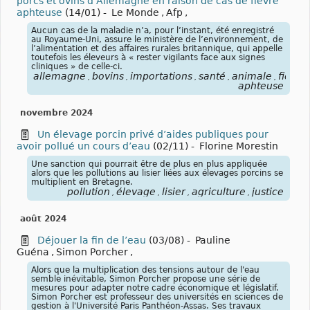
porcs et ovins d’Allemagne en raison de cas de fièvre
aphteuse
(14/01)
-
Le Monde
,
Afp
,
Aucun cas de la maladie n’a, pour l’instant, été enregistré
au Royaume-Uni, assure le ministère de l’environnement, de
l’alimentation et des affaires rurales britannique, qui appelle
toutefois les éleveurs à « rester vigilants face aux signes
cliniques » de celle-ci.
allemagne
bovins
importations
santé
animale
fièvre
,
,
,
,
,
aphteuse
novembre 2024
Un élevage porcin privé d’aides publiques pour
avoir pollué un cours d’eau
(02/11)
-
Florine Morestin
Une sanction qui pourrait être de plus en plus appliquée
alors que les pollutions au lisier liées aux élevages porcins se
multiplient en Bretagne.
pollution
élevage
lisier
agriculture
justice
,
,
,
,
août 2024
Déjouer la fin de l’eau
(03/08)
-
Pauline
Guéna
,
Simon Porcher
,
Alors que la multiplication des tensions autour de l'eau
semble inévitable, Simon Porcher propose une série de
mesures pour adapter notre cadre économique et législatif.
Simon Porcher est professeur des universités en sciences de
gestion à l'Université Paris Panthéon-Assas. Ses travaux