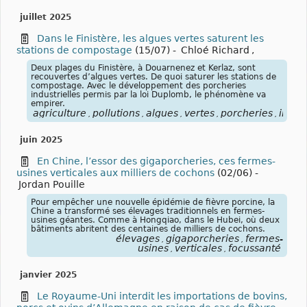
juillet 2025
Dans le Finistère, les algues vertes saturent les
stations de compostage
(15/07)
-
Chloé Richard
,
Deux plages du Finistère, à Douarnenez et Kerlaz, sont
recouvertes d’algues vertes. De quoi saturer les stations de
compostage. Avec le développement des porcheries
industrielles permis par la loi Duplomb, le phénomène va
empirer.
agriculture
pollutions
algues
vertes
porcheries
indust
,
,
,
,
,
juin 2025
En Chine, l’essor des gigaporcheries, ces fermes-
usines verticales aux milliers de cochons
(02/06)
-
Jordan Pouille
Pour empêcher une nouvelle épidémie de fièvre porcine, la
Chine a transformé ses élevages traditionnels en fermes-
usines géantes. Comme à Hongqiao, dans le Hubei, où deux
bâtiments abritent des centaines de milliers de cochons.
élevages
gigaporcheries
fermes-
,
,
usines
verticales
focussanté
,
,
janvier 2025
Le Royaume-Uni interdit les importations de bovins,