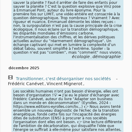
sauver la planète ? Faut-il arrêter de faire des enfants pour
sauver la planète ? C’est la question explosive que Vinz pose
à Emmanuel Pont, auteur du livre éponyme. Pour la
première fois sur LIMIT, une vidéo entière est consacrée à la
question démographique. Trop nombreux ? Vraiment ? Avec
rigueur et nuance, Emmanuel démonte les idées reçues :
non, la surpopulation n’est pas la cause principale de la crise
écologique. Il nous éclaire sur la transition démographique,
les disparités mondiales d’émissions carbone,
l’instrumentalisation des chiffres, et les dérives politiques
actuelles autour du "réarmement démographique". Un
échange captivant qui met en lumière la complexité d’un
débat tabou, souvent simplifié à l’extrême. Spoiler : la
question n’est pas "combien", mais "comment" nous vivons.
écologie
démographie
,
décembre 2025
Transitionner, c'est désorganiser nos sociétés
-
Frédéric Canévet
,
Vincent Mignerot
,
Les sociétés humaines n'ont pas besoin d'énergie, elles ont
besoin d'organisation !💡 ➡️ J'ai eu le plaisir d'échanger avec
Frédéric Canévet, auteur du livre "Adapter son business
dans un monde en déconsommation" (Eyrolles, 2024 :
https://www.editions-eyrolles.com/liv...) 👉 Nous avons tenté
ensemble un nouveau diagnostic de l'échec de la transition
énergétique, fondé cette fois sur l'incapacité des énergies
dites de substitution (ENS) à procurer à nos sociétés
l'organisation dont elles ont besoin. 👉 Une lecture différente
de l'ambition de décarbonation, qui disqualifie l'idée que
l'énergie se suffirait à elle-même pour satisfaire nos attentes,