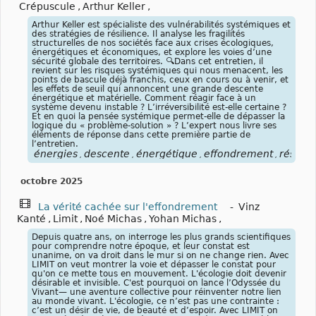
Crépuscule
,
Arthur Keller
,
Arthur Keller est spécialiste des vulnérabilités systémiques et
des stratégies de résilience. Il analyse les fragilités
structurelles de nos sociétés face aux crises écologiques,
énergétiques et économiques, et explore les voies d’une
sécurité globale des territoires. 🔍Dans cet entretien, il
revient sur les risques systémiques qui nous menacent, les
points de bascule déjà franchis, ceux en cours ou à venir, et
les effets de seuil qui annoncent une grande descente
énergétique et matérielle. Comment réagir face à un
système devenu instable ? L’irréversibilité est-elle certaine ?
Et en quoi la pensée systémique permet-elle de dépasser la
logique du « problème-solution » ? L’expert nous livre ses
éléments de réponse dans cette première partie de
l’entretien.
énergies
descente
énergétique
effondrement
résilie
,
,
,
,
octobre 2025
La vérité cachée sur l'effondrement
-
Vinz
Kanté
,
Limit
,
Noé Michas
,
Yohan Michas
,
Depuis quatre ans, on interroge les plus grands scientifiques
pour comprendre notre époque, et leur constat est
unanime, on va droit dans le mur si on ne change rien. Avec
LIMIT on veut montrer la voie et dépasser le constat pour
qu'on ce mette tous en mouvement. L'écologie doit devenir
désirable et invisible. C'est pourquoi on lance l’Odyssée du
Vivant— une aventure collective pour réinventer notre lien
au monde vivant. L'écologie, ce n’est pas une contrainte :
c’est un désir de vie, de beauté et d’espoir. Avec LIMIT on