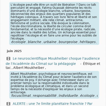
L’écologie peut-elle être un outil de libération ? Dans ce talk
percutant et engagé, Fatima Ouassak démonte les récits
dominants d’une écologie blanche, urbaine, bourgeoise,
déconnectée des enjeux des quartiers populaires et des
héritages coloniaux. À travers son livre Terre et liberté et son
engagement militant, elle relie climat, antiracisme,
féminisme et justice sociale. Elle évoque la colonisation,
l’école discriminatoire, la liberté de circuler comme droit
fondamental, et la nécessité d’une écologie pirate, radicale,
ancrée dans la réalité des luttes. Un échange essentiel pour
repolitiser l’écologie et en faire une arme pour les oubliés de
l'écologie.
écologie
blanche
urbaine
bourgeoise
héritages
colo
,
,
,
,
,
juin 2025
Le neuroscientifique Moukheiber choque l'audience
de l'Académie du Climat sur la pédagogie
-
Éthique et
tac
,
Albert Moukheiber
,
Albert Moukheiber, psychologue et neuroscientifique, est
invité à l'Académie du Climat pour éclairer l'audience de son
expertise de psy. Il échange avec l'interviewer dans un
premier temps sur la responsabilité individuelle dans le
problème écologique et climatique, et dans un second
temps de la nécessité d'expliquer les enjeux à son
entourage.
focusclimat
responsabilité
individuelle
écologie
clima
,
,
,
,
ALERTE : une 7e limite planétaire franchie ? Par