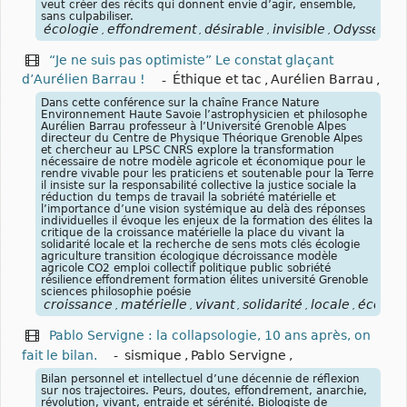
veut créer des récits qui donnent envie d’agir, ensemble,
sans culpabiliser.
écologie
effondrement
désirable
invisible
Odyssée
V
,
,
,
,
,
“Je ne suis pas optimiste” Le constat glaçant
d’Aurélien Barrau !
-
Éthique et tac
,
Aurélien Barrau
,
Dans cette conférence sur la chaîne France Nature
Environnement Haute Savoie l’astrophysicien et philosophe
Aurélien Barrau professeur à l’Université Grenoble Alpes
directeur du Centre de Physique Théorique Grenoble Alpes
et chercheur au LPSC CNRS explore la transformation
nécessaire de notre modèle agricole et économique pour le
rendre vivable pour les praticiens et soutenable pour la Terre
il insiste sur la responsabilité collective la justice sociale la
réduction du temps de travail la sobriété matérielle et
l’importance d’une vision systémique au delà des réponses
individuelles il évoque les enjeux de la formation des élites la
critique de la croissance matérielle la place du vivant la
solidarité locale et la recherche de sens mots clés écologie
agriculture transition écologique décroissance modèle
agricole CO2 emploi collectif politique public sobriété
résilience effondrement formation élites université Grenoble
sciences philosophie poésie
croissance
matérielle
vivant
solidarité
locale
écologi
,
,
,
,
,
Pablo Servigne : la collapsologie, 10 ans après, on
fait le bilan.
-
sismique
,
Pablo Servigne
,
Bilan personnel et intellectuel d’une décennie de réflexion
sur nos trajectoires. Peurs, doutes, effondrement, anarchie,
révolution, vivant, entraide et sérénité. Biologiste de