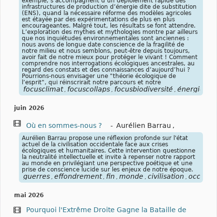
exemple, s’accompagnent d’un déploiement rapide des
infrastructures de production d’énergie dite de substitution
(ENS), quand la nécessaire réforme des modèles agricoles
est étayée par des expérimentations de plus en plus
encourageantes. Malgré tout, les résultats se font attendre.
L’exploration des mythes et mythologies montre par ailleurs
que nos inquiétudes environnementales sont anciennes :
nous avons de longue date conscience de la fragilité de
notre milieu et nous semblons, peut-être depuis toujours,
avoir fait de notre mieux pour protéger le vivant ! Comment
comprendre nos interrogations écologiques ancestrales, au
regard des constats et des connaissances d’aujourd’hui ?
Pourrions-nous envisager une "théorie écologique de
l’esprit", qui réinscrirait notre parcours et notre
focusclimat
focuscollaps
focusbiodiversité
énergies
r
,
,
,
,
juin 2026
Où en sommes-nous ?
-
Aurélien Barrau
,
Aurélien Barrau propose une réflexion profonde sur l'état
actuel de la civilisation occidentale face aux crises
écologiques et humanitaires. Cette intervention questionne
la neutralité intellectuelle et invite à repenser notre rapport
au monde en privilégiant une perspective poétique et une
prise de conscience lucide sur les enjeux de notre époque.
guerres
effondrement
fin
monde
civilisation
occiden
,
,
,
,
,
mai 2026
Pourquoi l'Extrême Droite Gagne la Bataille de