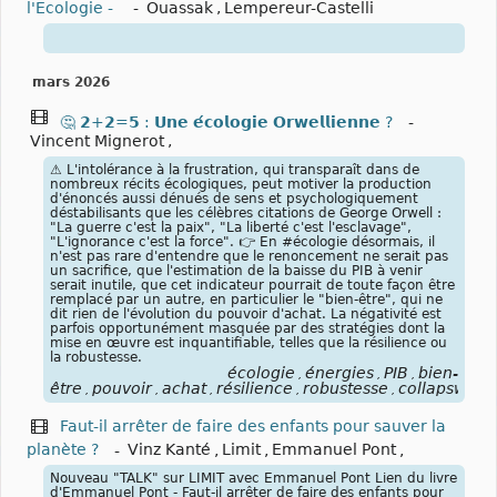
l'Ecologie -
-
Ouassak
,
Lempereur-Castelli
mars 2026
🤔 𝟮+𝟮=𝟱 : 𝗨𝗻𝗲 𝗲́𝗰𝗼𝗹𝗼𝗴𝗶𝗲 𝗢𝗿𝘄𝗲𝗹𝗹𝗶𝗲𝗻𝗻𝗲 ?
-
Vincent Mignerot
,
⚠️ L'intolérance à la frustration, qui transparaît dans de
nombreux récits écologiques, peut motiver la production
d'énoncés aussi dénués de sens et psychologiquement
déstabilisants que les célèbres citations de George Orwell :
"La guerre c'est la paix", "La liberté c'est l'esclavage",
"L'ignorance c'est la force". 👉 En #écologie désormais, il
n'est pas rare d'entendre que le renoncement ne serait pas
un sacrifice, que l'estimation de la baisse du PIB à venir
serait inutile, que cet indicateur pourrait de toute façon être
remplacé par un autre, en particulier le "bien-être", qui ne
dit rien de l'évolution du pouvoir d'achat. La négativité est
parfois opportunément masquée par des stratégies dont la
mise en œuvre est inquantifiable, telles que la résilience ou
la robustesse.
écologie
énergies
PIB
bien-
,
,
,
être
pouvoir
achat
résilience
robustesse
collapswash
,
,
,
,
,
Faut-il arrêter de faire des enfants pour sauver la
planète ?
-
Vinz Kanté
,
Limit
,
Emmanuel Pont
,
Nouveau "TALK" sur LIMIT avec Emmanuel Pont Lien du livre
d'Emmanuel Pont - Faut-il arrêter de faire des enfants pour