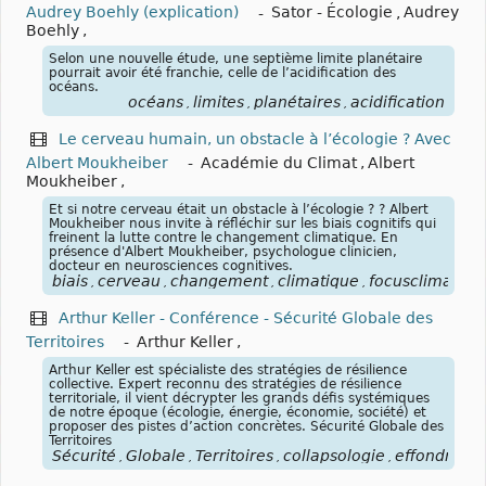
Audrey Boehly (explication)
-
Sator - Écologie
,
Audrey
Boehly
,
Selon une nouvelle étude, une septième limite planétaire
pourrait avoir été franchie, celle de l’acidification des
océans.
océans
limites
planétaires
acidification
,
,
,
Le cerveau humain, un obstacle à l’écologie ? Avec
Albert Moukheiber
-
Académie du Climat
,
Albert
Moukheiber
,
Et si notre cerveau était un obstacle à l’écologie ? ? Albert
Moukheiber nous invite à réfléchir sur les biais cognitifs qui
freinent la lutte contre le changement climatique. En
présence ​d'Albert Moukheiber, psychologue clinicien,
docteur en neurosciences cognitives.
biais
cerveau
changement
climatique
focusclimat
co
,
,
,
,
,
Arthur Keller - Conférence - Sécurité Globale des
Territoires
-
Arthur Keller
,
Arthur Keller est spécialiste des stratégies de résilience
collective. Expert reconnu des stratégies de résilience
territoriale, il vient décrypter les grands défis systémiques
de notre époque (écologie, énergie, économie, société) et
proposer des pistes d’action concrètes. Sécurité Globale des
Territoires
Sécurité
Globale
Territoires
collapsologie
effondreme
,
,
,
,