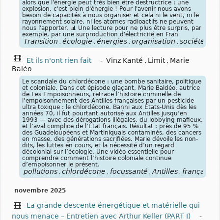
alors que l'énergie peut très bien être destructrice : une
explosion, c'est plein d'énergie ! Pour l'avenir nous avons
besoin de capacités à nous organiser et cela ni le vent, ni le
rayonnement solaire, ni les atomes radioactifs ne peuvent
nous l'apporter. 📊 Une lecture pour ne plus être surpris, par
exemple, par une surproduction d'électricité en Fran
Transition
écologie
énergies
organisation
société
rés
,
,
,
,
,
Et ils n'ont rien fait
-
Vinz Kanté
,
Limit
,
Marie
Baléo
Le scandale du chlordécone : une bombe sanitaire, politique
et coloniale. Dans cet épisode glaçant, Marie Baldéo, autrice
de Les Empoisonneurs, retrace l’histoire criminelle de
l’empoisonnement des Antilles françaises par un pesticide
ultra toxique : le chlordécone. Banni aux États-Unis dès les
années 70, il fut pourtant autorisé aux Antilles jusqu’en
1993 — avec des dérogations illégales, du lobbying mafieux,
et l’aval complice de l’État français. Résultat : près de 95 %
des Guadeloupéens et Martiniquais contaminés, des cancers
en masse, des générations sacrifiées. Marie dévoile les non-
dits, les luttes en cours, et la nécessité d’un regard
décolonial sur l’écologie. Une vidéo essentielle pour
comprendre comment l’histoire coloniale continue
d’empoisonner le présent.
pollutions
chlordécone
focussanté
Antilles
françaises
,
,
,
,
novembre 2025
La grande descente énergétique et matérielle qui
nous menace – Entretien avec Arthur Keller (PART I)
-