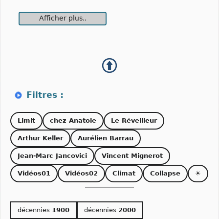
Afficher plus..
Limit
chez Anatole
Le Réveilleur
Arthur Keller
Aurélien Barrau
Jean-Marc Jancovici
Vincent Mignerot
Vidéos01
Vidéos02
Climat
Collapse
☀
décennies
1900
décennies
2000