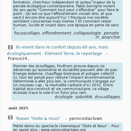
formation, chercheur indépendant et auteur majeur de la
pensée écologique contemporaine, Pablo Servigne revient
dix ans après "Comment tout peut s’effondrer" pour faire le
point : Qu’est-ce que l’effondrement voulait dire, et que
veut-il encore dire aujourd’hui ? Pourquoi nos sociétés
semblent conscientes mais inertes ? Et comment rester
humain, lucide et vivant dans une époque en perte de sens
?
focuscollaps
effondrement
collapsologie
pensée
écol
,
,
,
,
rt
anarchie
,
Ils vivent dans le confort depuis 60 ans, mais
écologiquement - Élément Terre, le reportage
-
France24
,
Pionnier des écovillages, Findhorn prouve depuis six
décennies qu’autonomie et durabilité peuvent aller de pair.
Énergie éolienne, chauffage biomasse et potager collectif :
ici, tout est pensé pour réduire l’impact environnemental.
Déterminée à aller plus loin, la communauté s’engage sur
un nouveau cap : la neutralité carbone d’ici 2032. Entre
habitat éco-construit et vie communautaire, ce village
écossais trace la voie d’un futur plus vert.
écologie
sobriété
éco-villages
,
,
août 2025
Teaser "Osito & nous"
-
yanncostaclown
Petite demo du spectacle clownesque "Osito et Nous" - Pour
en savoir plus : www.yanncostaclown.org