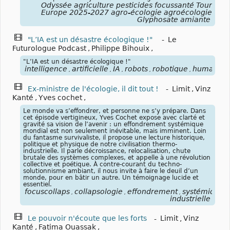
Odyssée agriculture pesticides focussanté Tour
Europe 2025-2027 agro-écologie agroécologie
Glyphosate amiante
"L’IA est un désastre écologique !"
-
Le
Futurologue Podcast
,
Philippe Bihouix
,
"L’IA est un désastre écologique !"
intelligence
artificielle
IA
robots
robotique
humanoïd
,
,
,
,
,
Ex-ministre de l'écologie, il dit tout !
-
Limit
,
Vinz
Kanté
,
Yves cochet
,
Le monde va s’effondrer, et personne ne s’y prépare. Dans
cet épisode vertigineux, Yves Cochet expose avec clarté et
gravité sa vision de l’avenir : un effondrement systémique
mondial est non seulement inévitable, mais imminent. Loin
du fantasme survivaliste, il propose une lecture historique,
politique et physique de notre civilisation thermo-
industrielle. Il parle décroissance, relocalisation, chute
brutale des systèmes complexes, et appelle à une révolution
collective et poétique. À contre-courant du techno-
solutionnisme ambiant, il nous invite à faire le deuil d’un
monde, pour en bâtir un autre. Un témoignage lucide et
essentiel.
focuscollaps
collapsologie
effondrement
systémique
,
,
,
,
industrielle
Le pouvoir n'écoute que les forts
-
Limit
,
Vinz
Kanté
,
Fatima Ouassak
,