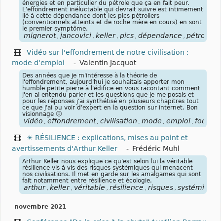
énergies et en particulier du pétrole que ça en fait peur.
L'effondrement inéluctable qui devrait suivre est intimement
lié à cette dépendance dont les pics pétroliers
(conventionnels atteints et de roche mère en cours) en sont
le premier symptôme.
mignerot
jancovici
keller
pics
dépendance
pétrole
c
,
,
,
,
,
,
Vidéo sur l'effondrement de notre civilisation :
mode d'emploi
-
Valentin Jacquot
Des années que je m'intéresse à la théorie de
l'effondrement, aujourd'hui je souhaitais apporter mon
humble petite pierre à l'édifice en vous racontant comment
j'en ai entendu parler et les questions que je me posais et
pour les réponses j'ai synthétisé en plusieurs chapitres tout
ce que j'ai pu voir d'expert en la question sur internet. Bon
visionnage 🙂
vidéo
effondrement
civilisation
mode
emploi
focusco
,
,
,
,
,
☀ RÉSILIENCE : explications, mises au point et
avertissements d'Arthur Keller
-
Frédéric Muhl
Arthur Keller nous explique ce qu'est selon lui la véritable
résilience vis à vis des risques systémiques qui menacent
nos civilisations. Il met en garde sur les amalgames qui sont
fait notamment entre résilience et écologie.
arthur
keller
véritable
résilience
risques
systémiques
,
,
,
,
,
novembre 2021