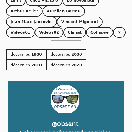
Limit
chez Anatole
Le Réveilleur
Arthur Keller
Aurélien Barrau
Jean-Marc Jancovici
Vincent Mignerot
Vidéos01
Vidéos02
Climat
Collapse
☀
décennies
1900
décennies
2000
décennies
2010
décennies
2020