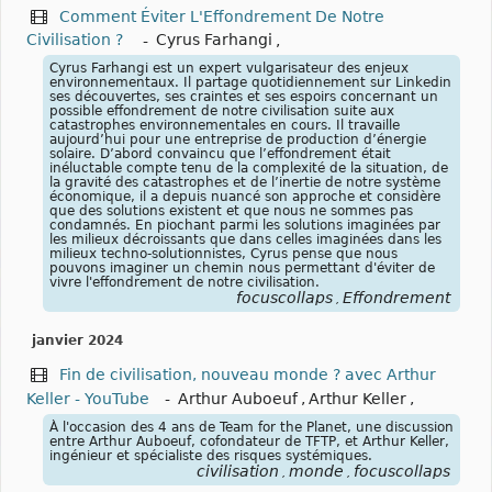
Comment Éviter L'Effondrement De Notre
Civilisation ?
-
Cyrus Farhangi
,
Cyrus Farhangi est un expert vulgarisateur des enjeux
environnementaux. Il partage quotidiennement sur Linkedin
ses découvertes, ses craintes et ses espoirs concernant un
possible effondrement de notre civilisation suite aux
catastrophes environnementales en cours. Il travaille
aujourd’hui pour une entreprise de production d’énergie
solaire. D’abord convaincu que l’effondrement était
inéluctable compte tenu de la complexité de la situation, de
la gravité des catastrophes et de l’inertie de notre système
économique, il a depuis nuancé son approche et considère
que des solutions existent et que nous ne sommes pas
condamnés. En piochant parmi les solutions imaginées par
les milieux décroissants que dans celles imaginées dans les
milieux techno-solutionnistes, Cyrus pense que nous
pouvons imaginer un chemin nous permettant d'éviter de
vivre l'effondrement de notre civilisation.
focuscollaps
Effondrement
,
janvier 2024
Fin de civilisation, nouveau monde ? avec Arthur
Keller - YouTube
-
Arthur Auboeuf
,
Arthur Keller
,
À l'occasion des 4 ans de Team for the Planet, une discussion
entre Arthur Auboeuf, cofondateur de TFTP, et Arthur Keller,
ingénieur et spécialiste des risques systémiques.
civilisation
monde
focuscollaps
,
,