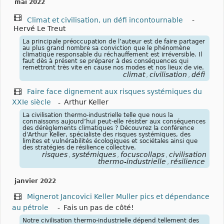
mai 2022
Climat et civilisation, un défi incontournable
-
Hervé Le Treut
La principale préoccupation de l’auteur est de faire partager
au plus grand nombre sa conviction que le phénomène
climatique responsable du réchauffement est irréversible. Il
faut dès à présent se préparer à des conséquences qui
remettront très vite en cause nos modes et nos lieux de vie.
climat
civilisation
défi
,
,
Faire face dignement aux risques systémiques du
XXIe siècle
-
Arthur Keller
La civilisation thermo-industrielle telle que nous la
connaissons aujourd’hui peut-elle résister aux conséquences
des dérèglements climatiques ? Découvrez la conférence
d'Arthur Keller, spécialiste des risques systémiques, des
limites et vulnérabilités écologiques et sociétales ainsi que
des stratégies de résilience collective.
risques
systémiques
focuscollaps
civilisation
,
,
,
thermo-industrielle
résilience
,
janvier 2022
Mignerot Jancovici Keller Muller pics et dépendance
au pétrole
-
Fais un pas de côté!
Notre civilisation thermo-industrielle dépend tellement des