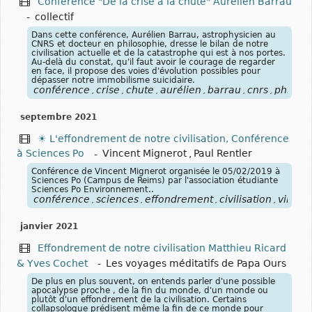
Conférence "De la crise à la chute" Aurélien Barrau
-
collectif
Dans cette conférence, Aurélien Barrau, astrophysicien au
CNRS et docteur en philosophie, dresse le bilan de notre
civilisation actuelle et de la catastrophe qui est à nos portes.
Au-delà du constat, qu'il faut avoir le courage de regarder
en face, il propose des voies d'évolution possibles pour
dépasser notre immobilisme suicidaire.
conférence
crise
chute
aurélien
barrau
cnrs
philoso
,
,
,
,
,
,
septembre 2021
☀ L'effondrement de notre civilisation, Conférence
à Sciences Po
-
Vincent Mignerot
,
Paul Rentler
Conférence de Vincent Mignerot organisée le 05/02/2019 à
Sciences Po (Campus de Reims) par l'association étudiante
Sciences Po Environnement..
conférence
sciences
effondrement
civilisation
vincen
,
,
,
,
janvier 2021
Effondrement de notre civilisation Matthieu Ricard
& Yves Cochet
-
Les voyages méditatifs de Papa Ours
De plus en plus souvent, on entends parler d'une possible
apocalypse proche , de la fin du monde, d'un monde ou
plutôt d'un effondrement de la civilisation. Certains
collapsologue prédisent même la fin de ce monde pour