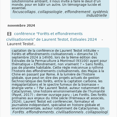
solutionnisme ambiant, il nous invite à faire le deuil d’un
monde, pour en bâtir un autre. Un témoignage lucide et
essentiel.
focuscollaps
collapsologie
effondrement
systémique
,
,
,
,
industrielle
novembre 2024
conférence "Forêts et effondrements
civilisationnels" de Laurent Testot, Estivales 2024
-
Laurent Testot
,
captation de la conférence de Laurent Testot intitulée «
Forêts et effondrements civilisationnels » dimanche 15
septembre 2024 à 14h00, lors de la 9ème édition des
Estivales de la Permaculture à Montreuil (93100) ayant pour
thématique « Effondrement, non vraiment ? » Sans forêts,
pas de planète habitable. Cette règle méconnue a rythmé
l’histoire des effondrements civilisationnels, des Mayas à la
Chine en passant par Rome. À la lumière de l’histoire
globale, que peut-on dire des projets actuels de gestion
technocratique des forêts, entre la captation carbone, les
mégaplantations et le spectre fumeux de la biomasse «
énergie verte » ? Par Laurent Testot, auteur notamment de
Cataclysmes. Une histoire environnementale de l’humanité
(Payot, 2017) ; dernier ouvrage paru : Les Forêts. Des forêts
primaires aux enjeux du XXIe siècle (Frémeaux et associés,
2024). Laurent Testot est conférencier, formateur et
journaliste indépendant, spécialisé en histoire globale et
environnementale, auteur notamment de Cataclysmes. Un
Forêts
effondrements
civilisationnels
collapsologie
fo
,
,
,
,