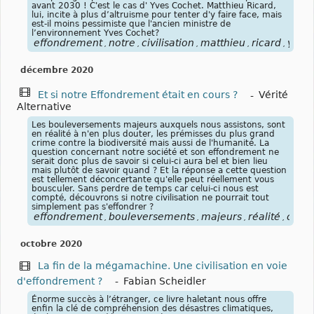
avant 2030 ! C'est le cas d' Yves Cochet. Matthieu Ricard,
lui, incite à plus d’altruisme pour tenter d'y faire face, mais
est-il moins pessimiste que l'ancien ministre de
l’environnement Yves Cochet?
effondrement
notre
civilisation
matthieu
ricard
yves
,
,
,
,
,
,
décembre 2020
Et si notre Effondrement était en cours ?
-
Vérité
Alternative
Les bouleversements majeurs auxquels nous assistons, sont
en réalité à n'en plus douter, les prémisses du plus grand
crime contre la biodiversité mais aussi de l'humanité. La
question concernant notre société et son effondrement ne
serait donc plus de savoir si celui-ci aura bel et bien lieu
mais plutôt de savoir quand ? Et la réponse a cette question
est tellement déconcertante qu'elle peut réellement vous
bousculer. Sans perdre de temps car celui-ci nous est
compté, découvrons si notre civilisation ne pourrait tout
simplement pas s'effondrer ?
effondrement
bouleversements
majeurs
réalité
crim
,
,
,
,
octobre 2020
La fin de la mégamachine. Une civilisation en voie
d'effondrement ?
-
Fabian Scheidler
Énorme succès à l’étranger, ce livre haletant nous offre
enfin la clé de compréhension des désastres climatiques,