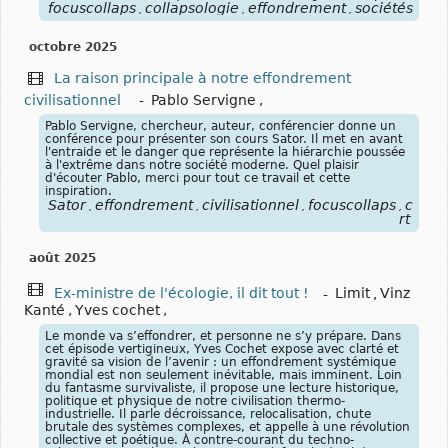
focuscollaps
collapsologie
effondrement
sociétés
hu
,
,
,
,
octobre 2025
La raison principale à notre effondrement
civilisationnel
-
Pablo Servigne
,
Pablo Servigne, chercheur, auteur, conférencier donne un
conférence pour présenter son cours Sator. Il met en avant
l'entraide et le danger que représente la hiérarchie poussée
à l'extrême dans notre société moderne. Quel plaisir
d'écouter Pablo, merci pour tout ce travail et cette
inspiration.
Sator
effondrement
civilisationnel
focuscollaps
colla
,
,
,
,
rt
août 2025
Ex-ministre de l'écologie, il dit tout !
-
Limit
,
Vinz
Kanté
,
Yves cochet
,
Le monde va s’effondrer, et personne ne s’y prépare. Dans
cet épisode vertigineux, Yves Cochet expose avec clarté et
gravité sa vision de l’avenir : un effondrement systémique
mondial est non seulement inévitable, mais imminent. Loin
du fantasme survivaliste, il propose une lecture historique,
politique et physique de notre civilisation thermo-
industrielle. Il parle décroissance, relocalisation, chute
brutale des systèmes complexes, et appelle à une révolution
collective et poétique. À contre-courant du techno-