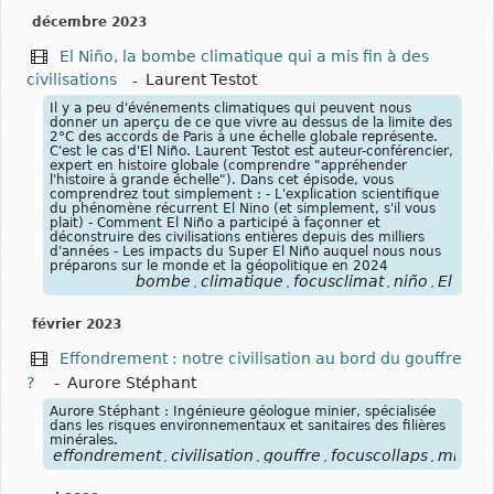
décembre 2023
El Niño, la bombe climatique qui a mis fin à des
civilisations
-
Laurent Testot
Il y a peu d'événements climatiques qui peuvent nous
donner un aperçu de ce que vivre au dessus de la limite des
2°C des accords de Paris à une échelle globale représente.
C'est le cas d'El Niño. Laurent Testot est auteur-conférencier,
expert en histoire globale (comprendre "appréhender
l'histoire à grande échelle"). Dans cet épisode, vous
comprendrez tout simplement : - L'explication scientifique
du phénomène récurrent El Nino (et simplement, s'il vous
plait) - Comment El Niño a participé à façonner et
déconstruire des civilisations entières depuis des milliers
d'années - Les impacts du Super El Niño auquel nous nous
préparons sur le monde et la géopolitique en 2024
bombe
climatique
focusclimat
niño
El
,
,
,
,
février 2023
Effondrement : notre civilisation au bord du gouffre
?
-
Aurore Stéphant
Aurore Stéphant : Ingénieure géologue minier, spécialisée
dans les risques environnementaux et sanitaires des filières
minérales.
effondrement
civilisation
gouffre
focuscollaps
mines
,
,
,
,
,