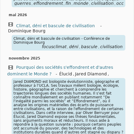
guerres
effondrement
fin
monde
civilisation
occiden
,
,
,
,
,
mai 2026
Climat, déni et bascule de civilisation
-
Dominique Bourg
Climat, déni et bascule de civilisation - Conférence de
Dominique Bourg
focusclimat
déni
bascule
civilisation
,
,
,
novembre 2025
Pourquoi des sociétés s'effondrent et d'autres
dominent le Monde ?
-
Élucid
,
Jared Diamond
,
Jared DIAMOND est biologiste évolutionniste, géographe et
professeur à l’UCLA. Ses travaux mêlent biologie, écologie,
histoire, géographie et cherchent à comprendre les
trajectoires longues des sociétés humaines. Il s’est fait
connaître mondialement en publiant notamment "De
l’inégalité parmi les sociétés" et "Effondrement", où il
analyse les origines matérielles des écarts de puissance
entre civilisations, et la raison de l'effondrement de certaines
civilisations. Dans cette interview, par Oliver Berruyer pour
Élucid, Jared Diamond expose ses thèses fondamentales,
sans arguments moraux et réducteurs. Il nous aide à
répondre à la question suivante : pourquoi certains peuples
ont accumulé du pouvoir, des technologies et des
institutions durables quand d’autres ont stagné ou disparu ?