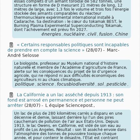
essais complets d’un aimant toroïdal de 582 tonnes, une
structure en forme de D mesurant 21 mètres de long, 12
mètres de large, avec 1,3 fois le volume et trois fois l’énergie
stockée des aimants comparables du réacteur
thermonucléaire expérimental international installé à
Cadarache. Sa destination : le cœur du tokamak BEST, le
Burning Plasma Experimental Superconducting Tokamak,
dont l’achèvement est prévu fin 2027.
énergies
nucléaire
civil
fusion
Chine
,
,
,
,
« Certains responsables politiques sont incapables
de prendre en compte la science »
(28/07)
-
Marc-
André Selosse
Le biologiste, professeur au Muséum national d’histoire
naturelle et membre de l’Académie d’agriculture de France,
alerte sur les conséquences du projet de loi d’urgence
agricole, qui ne répond ni aux difficultés économiques des
agriculteurs ni au chaos climatique.
politique
science
focusbiodiversité
sol
pesticide
Fran
,
,
,
,
,
La Californie a un lac asséché depuis 1913 : son
fond est arrosé en permanence et personne ne peut
arrêter
(28/07)
-
L équipe Sciencepost
,
Un lac de plus de 280 kilomètres carrés a disparu en une
décennie et demie, laissant derrière lui l’un des pires
cauchemars de pollution de l’air aux États-Unis. Depuis
1913, le lac Owens, en Californie, est vidé de son eau au
profit de Los Angeles. Résultat : son lit asséché envoie dans
l’atmosphère des tonnes de poussière toxique chaque
année, et pour contenir le désastre, l’État est contraint