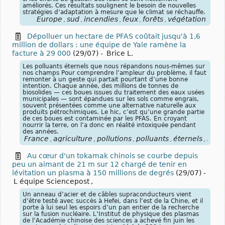
améliorés. Ces résultats soulignent le besoin de nouvelles
stratégies d’adaptation à mesure que le climat se réchauffe.
Europe
sud
incendies
feux
forêts
végétation
,
,
,
,
,
Dépolluer un hectare de PFAS coûtait jusqu'à 1,6
million de dollars : une équipe de Yale ramène la
facture à 29 000
(29/07)
-
Brice L.
Les polluants éternels que nous répandons nous-mêmes sur
nos champs Pour comprendre l’ampleur du problème, il faut
remonter à un geste qui partait pourtant d’une bonne
intention. Chaque année, des millions de tonnes de
biosolides — ces boues issues du traitement des eaux usées
municipales — sont épandues sur les sols comme engrais,
souvent présentées comme une alternative naturelle aux
produits pétrochimiques. Le hic, c’est qu’une grande partie
de ces boues est contaminée par les PFAS. En croyant
nourrir la terre, on l’a donc en réalité intoxiquée pendant
des années.
France
agriculture
pollutions
polluants
éternels
PFAS
,
,
,
,
,
Au cœur d'un tokamak chinois se courbe depuis
peu un aimant de 21 m sur 12 chargé de tenir en
lévitation un plasma à 150 millions de degrés
(29/07)
-
L équipe Sciencepost
,
Un anneau d’acier et de câbles supraconducteurs vient
d’être testé avec succès à Hefei, dans l’est de la Chine, et il
porte à lui seul les espoirs d’un pan entier de la recherche
sur la fusion nucléaire. L’Institut de physique des plasmas
de l’Académie chinoise des sciences a achevé fin juin les