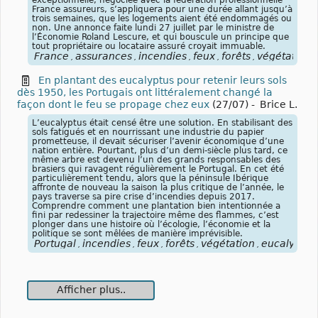
France assureurs, s’appliquera pour une durée allant jusqu’à
trois semaines, que les logements aient été endommagés ou
non. Une annonce faite lundi 27 juillet par le ministre de
l’Économie Roland Lescure, et qui bouscule un principe que
tout propriétaire ou locataire assuré croyait immuable.
France
assurances
incendies
feux
forêts
végétation
,
,
,
,
,
En plantant des eucalyptus pour retenir leurs sols
dès 1950, les Portugais ont littéralement changé la
façon dont le feu se propage chez eux
(27/07)
-
Brice L.
L’eucalyptus était censé être une solution. En stabilisant des
sols fatigués et en nourrissant une industrie du papier
prometteuse, il devait sécuriser l’avenir économique d’une
nation entière. Pourtant, plus d’un demi-siècle plus tard, ce
même arbre est devenu l’un des grands responsables des
brasiers qui ravagent régulièrement le Portugal. En cet été
particulièrement tendu, alors que la péninsule Ibérique
affronte de nouveau la saison la plus critique de l’année, le
pays traverse sa pire crise d’incendies depuis 2017.
Comprendre comment une plantation bien intentionnée a
fini par redessiner la trajectoire même des flammes, c’est
plonger dans une histoire où l’écologie, l’économie et la
politique se sont mêlées de manière imprévisible.
Portugal
incendies
feux
forêts
végétation
eucalyptus
,
,
,
,
,
Afficher plus..