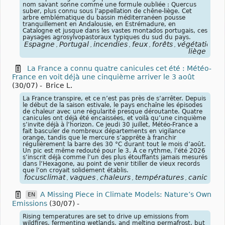
nom savant sonne comme une formule oubliée : Quercus
suber, plus connu sous l’appellation de chêne-liège. Cet
arbre emblématique du bassin méditerranéen pousse
tranquillement en Andalousie, en Estrémadure, en
Catalogne et jusque dans les vastes montados portugais, ces
paysages agrosylvopastoraux typiques du sud du pays.
Espagne
Portugal
incendies
feux
forêts
végétation
a
,
,
,
,
,
,
liège
La France a connu quatre canicules cet été : Météo-
France en voit déjà une cinquième arriver le 3 août
(30/07)
-
Brice L.
La France transpire, et ce n’est pas près de s’arrêter. Depuis
le début de la saison estivale, le pays enchaîne les épisodes
de chaleur avec une régularité presque déroutante. Quatre
canicules ont déjà été encaissées, et voilà qu’une cinquième
s’invite déjà à l’horizon. Ce jeudi 30 juillet, Météo-France a
fait basculer de nombreux départements en vigilance
orange, tandis que le mercure s’apprête à franchir
régulièrement la barre des 30 °C durant tout le mois d’août.
Un pic est même redouté pour le 3. À ce rythme, l’été 2026
s’inscrit déjà comme l’un des plus étouffants jamais mesurés
dans l’Hexagone, au point de venir titiller de vieux records
que l’on croyait solidement établis.
focusclimat
vagues
chaleurs
températures
canicules
,
,
,
,
,
A Missing Piece in Climate Models: Nature’s Own
EN
Emissions
(30/07)
-
Rising temperatures are set to drive up emissions from
wildfires, fermenting wetlands, and melting permafrost, but