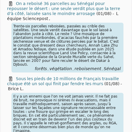
On a reboisé 36 parcelles au Sénégal pour
repousser le désert : une seule verdit plus que la terre
d'à côté, laissée sans le moindre arrosage
(01/08)
-
L
équipe Sciencepost
,
Trente-six parcelles reboisées, passées au crible des
satellites. Une seule verdit davantage que le sol laissé à
l’abandon juste à côté. Le reste ? Une mosaïque de
plantations moribondes, d’acacias fauchés par la première
sécheresse venue et de clôtures percées par le bétail. C’est
le constat que dressent deux chercheurs, Annah Lake Zhu
et Amadou Ndiaye, dans une étude publiée en juin 2025
dans la revue scientifique Land Use Policy, consacrée à la
section sénégalaise de la Grande Muraille verte du Sahel,
lancée en 2007 pour faire reculer le désert de Dakar à
Djibouti.
forêts
végétation
reboisement
Sénégal
,
,
,
Sous les pieds de 10 millions de Français travaille
chaque été un sol qui finit par fendre les murs
(01/08)
-
Brice L.
Il y a un ennemi que l’on ne voit jamais venir. Il ne fait pas
de bruit, ne provoque ni sirènes ni évacuations, mais il
travaille méthodiquement, saison après saison, jusqu’à
laisser sur les façades une signature reconnaissable entre
toutes : une fissure qui grimpe en escalier le long des
briques. En cet été particulièrement sec, ce phénomène
discret est en train de devenir l’un des plus coûteux du
pays. Il s’appelle le retrait-gonflement des argiles, ou RGA,
et il concerne désormais bien plus de monde qu’on ne
l’imagine.