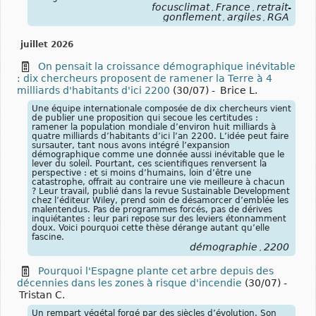
focusclimat
France
retrait-
,
,
gonflement
argiles
RGA
,
,
juillet 2026
On pensait la croissance démographique inévitable
: dix chercheurs proposent de ramener la Terre à 4
milliards d'habitants d'ici 2200
(30/07)
-
Brice L.
Une équipe internationale composée de dix chercheurs vient
de publier une proposition qui secoue les certitudes :
ramener la population mondiale d’environ huit milliards à
quatre milliards d’habitants d’ici l’an 2200. L’idée peut faire
sursauter, tant nous avons intégré l’expansion
démographique comme une donnée aussi inévitable que le
lever du soleil. Pourtant, ces scientifiques renversent la
perspective : et si moins d’humains, loin d’être une
catastrophe, offrait au contraire une vie meilleure à chacun
? Leur travail, publié dans la revue Sustainable Development
chez l’éditeur Wiley, prend soin de désamorcer d’emblée les
malentendus. Pas de programmes forcés, pas de dérives
inquiétantes : leur pari repose sur des leviers étonnamment
doux. Voici pourquoi cette thèse dérange autant qu’elle
fascine.
démographie
2200
,
Pourquoi l'Espagne plante cet arbre depuis des
décennies dans les zones à risque d'incendie
(30/07)
-
Tristan C.
Un rempart végétal forgé par des siècles d’évolution. Son