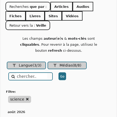
Recherches
que par
:
Articles
Audios
Fiches
Livres
Sites
Vidéos
Retour vers la :
Veille
Les champs
auteur
(
e
)
s
&
mots-clés
sont
cliquables
. Pour revenir à la page, utilisez le
bouton
refresh
ci-dessous.
Langue(3/3)
Médias(8/8)
filtre:
science
août 2026