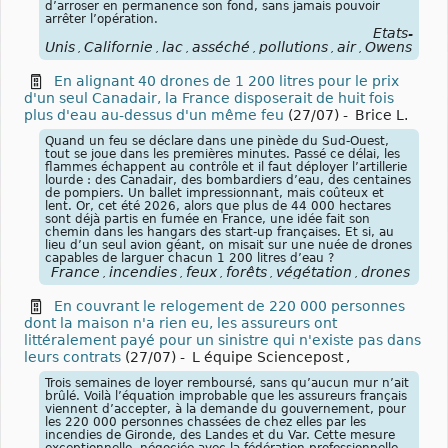
d’arroser en permanence son fond, sans jamais pouvoir
arrêter l’opération.
États-
Unis
Californie
lac
asséché
pollutions
air
Owens
Los
,
,
,
,
,
,
,
En alignant 40 drones de 1 200 litres pour le prix
d'un seul Canadair, la France disposerait de huit fois
plus d'eau au-dessus d'un même feu
(27/07)
-
Brice L.
Quand un feu se déclare dans une pinède du Sud-Ouest,
tout se joue dans les premières minutes. Passé ce délai, les
flammes échappent au contrôle et il faut déployer l’artillerie
lourde : des Canadair, des bombardiers d’eau, des centaines
de pompiers. Un ballet impressionnant, mais coûteux et
lent. Or, cet été 2026, alors que plus de 44 000 hectares
sont déjà partis en fumée en France, une idée fait son
chemin dans les hangars des start-up françaises. Et si, au
lieu d’un seul avion géant, on misait sur une nuée de drones
capables de larguer chacun 1 200 litres d’eau ?
France
incendies
feux
forêts
végétation
drones
,
,
,
,
,
En couvrant le relogement de 220 000 personnes
dont la maison n'a rien eu, les assureurs ont
littéralement payé pour un sinistre qui n'existe pas dans
leurs contrats
(27/07)
-
L équipe Sciencepost
,
Trois semaines de loyer remboursé, sans qu’aucun mur n’ait
brûlé. Voilà l’équation improbable que les assureurs français
viennent d’accepter, à la demande du gouvernement, pour
les 220 000 personnes chassées de chez elles par les
incendies de Gironde, des Landes et du Var. Cette mesure
exceptionnelle, négociée avec la fédération professionnelle