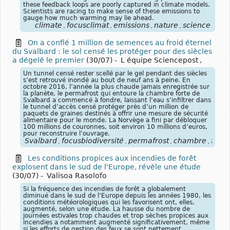
these feedback loops are poorly captured in climate models.
Scientists are racing to make sense of these emissions to
gauge how much warming may lie ahead.
climate
focusclimat
emissions
nature
science
,
,
,
,
On a confié 1 million de semences au froid éternel
du Svalbard : le sol censé les protéger pour des siècles
a dégelé le premier
(30/07)
-
L équipe Sciencepost
,
Un tunnel censé rester scellé par le gel pendant des siècles
s’est retrouvé inondé au bout de neuf ans à peine. En
octobre 2016, l’année la plus chaude jamais enregistrée sur
la planète, le permafrost qui entoure la chambre forte de
Svalbard a commencé à fondre, laissant l’eau s’infiltrer dans
le tunnel d’accès censé protéger près d’un million de
paquets de graines destinés à offrir une mesure de sécurité
alimentaire pour le monde. La Norvège a fini par débloquer
100 millions de couronnes, soit environ 10 millions d’euros,
pour reconstruire l’ouvrage.
Svalbard
focusbiodiversité
permafrost
chambre
forte
,
,
,
,
Les conditions propices aux incendies de forêt
explosent dans le sud de l'Europe, révèle une étude
(30/07)
-
Valisoa Rasolofo
Si la fréquence des incendies de forêt a globalement
diminué dans le sud de l’Europe depuis les années 1980, les
conditions météorologiques qui les favorisent ont, elles,
augmenté, selon une étude. La hausse du nombre de
journées estivales trop chaudes et trop sèches propices aux
incendies a notamment augmenté significativement, même
si les efforts de gestion des feux se sont nettement