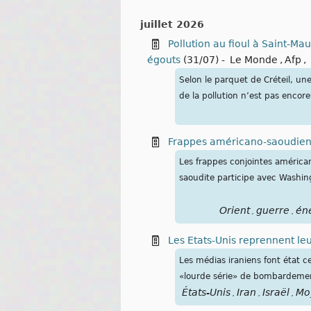
juillet 2026
Pollution au fioul à Saint-Mau
égouts
(31/07)
-
Le Monde
,
Afp
,
Selon le parquet de Créteil, un
de la pollution n’est pas encor
Frappes américano-saoudienne
Les frappes conjointes américan
saoudite participe avec Washing
Orient
guerre
én
,
,
Les Etats-Unis reprennent le
Les médias iraniens font état c
«lourde série» de bombardemen
États-Unis
Iran
Israël
Mo
,
,
,