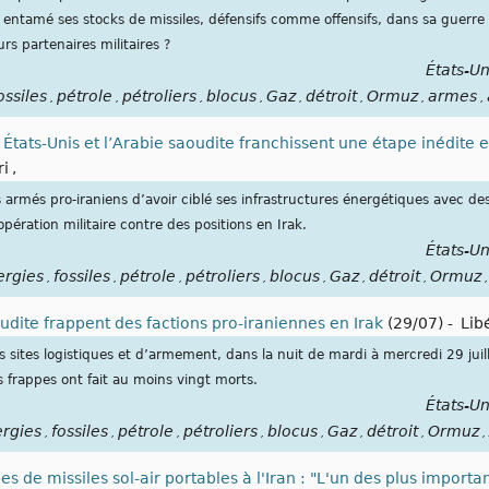
ntamé ses stocks de missiles, défensifs comme offensifs, dans sa guerre c
urs partenaires militaires ?
États-Un
ossiles
pétrole
pétroliers
blocus
Gaz
détroit
Ormuz
armes
,
,
,
,
,
,
,
,
États-Unis et l’Arabie saoudite franchissent une étape inédite 
ri
,
 armés pro-iraniens d’avoir ciblé ses infrastructures énergétiques avec de
ération militaire contre des positions en Irak.
États-Un
ergies
fossiles
pétrole
pétroliers
blocus
Gaz
détroit
Ormuz
,
,
,
,
,
,
,
,
oudite frappent des factions pro-iraniennes en Irak
(29/07)
-
Lib
 sites logistiques et d’armement, dans la nuit de mardi à mercredi 29 juille
 frappes ont fait au moins vingt morts.
États-Un
rgies
fossiles
pétrole
pétroliers
blocus
Gaz
détroit
Ormuz
,
,
,
,
,
,
,
,
es de missiles sol-air portables à l'Iran : "L'un des plus import