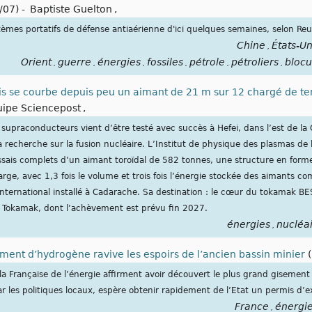
/07)
-
Baptiste Guelton
,
stèmes portatifs de défense antiaérienne d'ici quelques semaines, selon Reu
Chine
États-Un
,
Orient
guerre
énergies
fossiles
pétrole
pétroliers
blocu
,
,
,
,
,
,
s se courbe depuis peu un aimant de 21 m sur 12 chargé de ten
uipe Sciencepost
,
upraconducteurs vient d’être testé avec succès à Hefei, dans l’est de la Ch
la recherche sur la fusion nucléaire. L’Institut de physique des plasmas de
 essais complets d’un aimant toroïdal de 582 tonnes, une structure en for
rge, avec 1,3 fois le volume et trois fois l’énergie stockée des aimants c
nternational installé à Cadarache. Sa destination : le cœur du tokamak BE
Tokamak, dont l’achèvement est prévu fin 2027.
énergies
nucléa
,
ent d’hydrogène ravive les espoirs de l’ancien bassin minier
(
el la Française de l’énergie affirment avoir découvert le plus grand giseme
 les politiques locaux, espère obtenir rapidement de l’Etat un permis d’ex
France
énergi
,