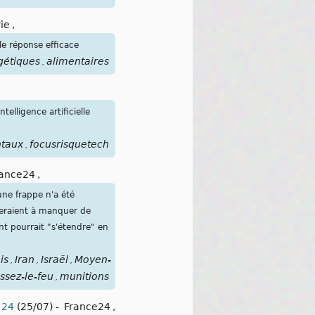
ie
,
le réponse efficace
gétiques
alimentaires
,
elligence artificielle
taux
focusrisquetech
,
rance24
,
ne frappe n'a été
nceraient à manquer de
nt pourrait "s'étendre" en
is
Iran
Israël
Moyen-
,
,
,
ssez-le-feu
munitions
,
 24
(25/07)
-
France24
,