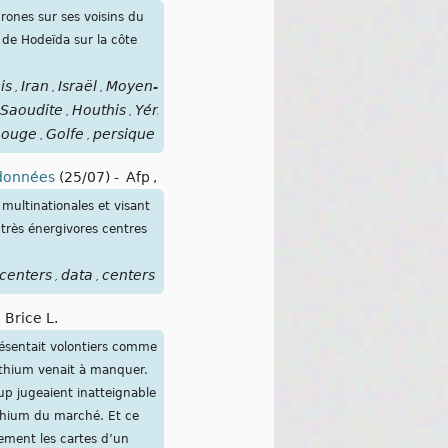
drones sur ses voisins du
e de Hodeïda sur la côte
is
Iran
Israël
Moyen-
,
,
,
Saoudite
Houthis
Yémen
détroit
Bab
el-
,
,
,
,
,
ouge
Golfe
persique
,
,
 données
(25/07)
-
Afp
,
multinationales et visant
 très énergivores centres
centers
data
centers
,
,
-
Brice L.
résentait volontiers comme
ithium venait à manquer.
up jugeaient inatteignable
ithium du marché. Et ce
ement les cartes d’un