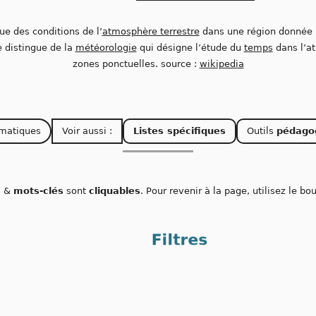
que des conditions de l’
atmosphère terrestre
dans une région donnée 
se distingue de la
météorologie
qui désigne l’étude du
temps
dans l’a
zones ponctuelles. source :
wikipedia
matiques
Voir aussi :
Listes spécifiques
Outils
pédago
s
&
mots-clés
sont
cliquables
. Pour revenir à la page, utilisez le b