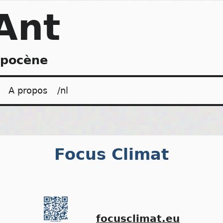
Ant
opocène
A propos
/nl
Focus Climat
focusclimat.eu