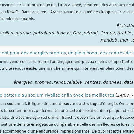
caines sur le territoire iranien, l'Iran a lancé, vendredi, des attaques de 
 au Koweït. Dans la soirée, l'Arabie saoudite a lancé des frappes sur la vill
es rebelles houthis.
États-Un
ossiles
pétrole
pétroliers
blocus
Gaz
détroit
Ormuz
Arabie
,
,
,
,
,
,
,
,
Mandeb
mer
R
,
,
ent pour des énergies propres, en plein boom des centres de
irmé vendredi s'être retiré d'un engagement pris aux côtés d'importantes 
lectricité renouvelable, une marche arrière qui intervient en plein boom des
énergies
propres
renouvelable
centres
données
data
,
,
,
,
,
e batterie au sodium rivalise enfin avec les meilleures
(24/07)
e au sodium a fait figure de parent pauvre du stockage d’énergie. On la p
s forcément moins performante, une sorte de solution de repli quand le l
éclats. Une technologie sodium-ion franchit désormais un seuil que beauco
soit une densité énergétique comparable à celle des meilleures cellules l
e s’accompagne d’une endurance impressionnante. De quoi rebattre entièr