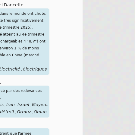
l Dancette
s dans le monde ont chuté,
é très significativement
e trimestre 2025),
é atteint au 4e trimestre
rechargeables "PHEV") ont
t environ 1 % de moins
ible en Chine (marché
électricité
électriques
,
,
ancé par des redevances
.
is
Iran
Israël
Moyen-
,
,
,
détroit
Ormuz
Oman
,
,
trent que l'armée