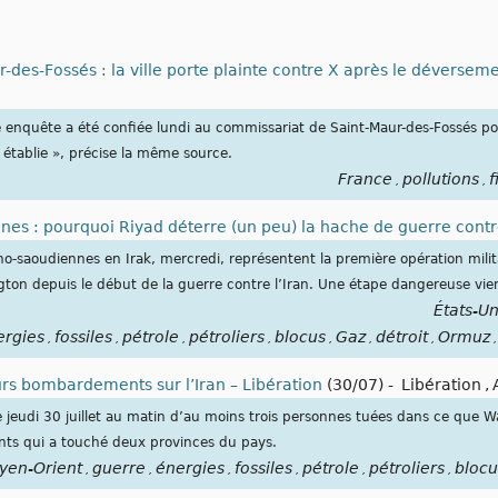
r-des-Fossés : la ville porte plainte contre X après le déversemen
e enquête a été confiée lundi au commissariat de Saint-Maur-des-Fossés pou
e établie », précise la même source.
France
pollutions
f
,
,
s : pourquoi Riyad déterre (un peu) la hache de guerre contr
o-saoudiennes en Irak, mercredi, représentent la première opération militai
ton depuis le début de la guerre contre l’Iran. Une étape dangereuse vient
États-Un
ergies
fossiles
pétrole
pétroliers
blocus
Gaz
détroit
Ormuz
,
,
,
,
,
,
,
,
urs bombardements sur l’Iran – Libération
(30/07)
-
Libération
,
e jeudi 30 juillet au matin d’au moins trois personnes tuées dans ce que W
ts qui a touché deux provinces du pays.
yen-Orient
guerre
énergies
fossiles
pétrole
pétroliers
blocu
,
,
,
,
,
,