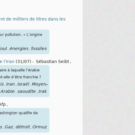
t de milliers de litres dans les
r pollution. « L’origine
ioul
énergies
fossiles
,
,
e l'Iran
(31/07)
-
Sébastian Seibt
,
re à laquelle l’Arabie
-elle d’être franchie ?
is
Iran
Israël
Moyen-
,
,
,
Arabie
saoudite
Irak
,
,
Afp
,
ashington qualifie de
s
Gaz
détroit
Ormuz
,
,
,