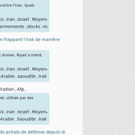
ontre l'Iran. Quels
is
Iran
Israël
Moyen-
,
,
,
armements
stocks
missiles
,
,
en frappant l’Irak de manière
s drones, Riyad a mené,
is
Iran
Israël
Moyen-
,
,
,
Arabie
saoudite
Irak
,
,
ération
,
Afp
,
t, utilisés par des
is
Iran
Israël
Moyen-
,
,
,
Arabie
Saoudite
Irak
,
,
ants achats de défense depuis le