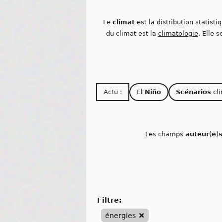
Le
climat
est la distribution statisti
du climat est la
climatologie
. Elle 
Actu :
El
Niño
Scénarios
cli
Les champs
auteur
(
e
)
filtre:
énergies