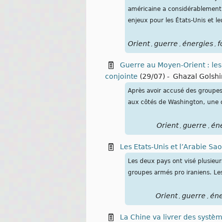
américaine a considérablement e
enjeux pour les États-Unis et le
Orient
guerre
énergies
f
,
,
,
Guerre au Moyen-Orient : les 
conjointe
(29/07)
-
Ghazal Golshi
Après avoir accusé des groupes
aux côtés de Washington, une op
Orient
guerre
én
,
,
Les Etats-Unis et l’Arabie Sa
Les deux pays ont visé plusieurs
groupes armés pro iraniens. Les
Orient
guerre
éne
,
,
La Chine va livrer des systèm