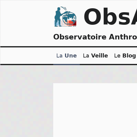
Skip
Obs
to
content
Observatoire Anthr
La
Une
La
Veille
Le
Blog