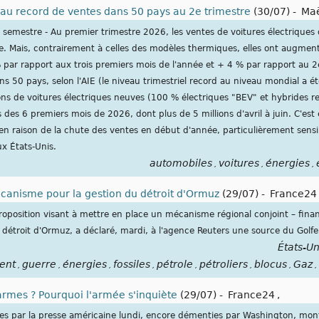
veau record de ventes dans 50 pays au 2e trimestre
(30/07)
-
Maë
r semestre - Au premier trimestre 2026, les ventes de voitures électrique
. Mais, contrairement à celles des modèles thermiques, elles ont augment
par rapport aux trois premiers mois de l'année et + 4 % par rapport au 2
s 50 pays, selon l'AIE (le niveau trimestriel record au niveau mondial a ét
ions de voitures électriques neuves (100 % électriques "BEV" et hybrides 
des 6 premiers mois de 2026, dont plus de 5 millions d'avril à juin. C'es
n raison de la chute des ventes en début d'année, particulièrement sens
ux États-Unis.
automobiles
voitures
énergies
,
,
,
canisme pour la gestion du détroit d'Ormuz
(29/07)
-
France24
proposition visant à mettre en place un mécanisme régional conjoint – fin
u détroit d'Ormuz, a déclaré, mardi, à l'agence Reuters une source du Golfe
États-Un
ent
guerre
énergies
fossiles
pétrole
pétroliers
blocus
Gaz
,
,
,
,
,
,
,
,
armes ? Pourquoi l'armée s'inquiète
(29/07)
-
France24
,
ées par la presse américaine lundi, encore démenties par Washington, mon