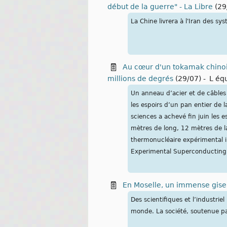
début de la guerre" - La Libre
(29
La Chine livrera à l'Iran des sy
Au cœur d'un tokamak chinoi
millions de degrés
(29/07)
-
L éq
Un anneau d’acier et de câbles s
les espoirs d’un pan entier de 
sciences a achevé fin juin les
mètres de long, 12 mètres de la
thermonucléaire expérimental i
Experimental Superconducting 
En Moselle, un immense gisem
Des scientifiques et l’industri
monde. La société, soutenue par