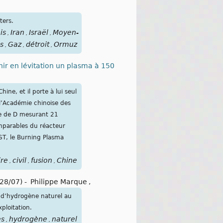
ters.
is
Iran
Israël
Moyen-
,
,
,
s
Gaz
détroit
Ormuz
,
,
,
ir en lévitation un plasma à 150
ine, et il porte à lui seul
 l’Académie chinoise des
me de D mesurant 21
omparables du réacteur
ST, le Burning Plasma
ire
civil
fusion
Chine
,
,
,
28/07)
-
Philippe Marque
,
nt d’hydrogène naturel au
ploitation.
es
hydrogène
naturel
,
,