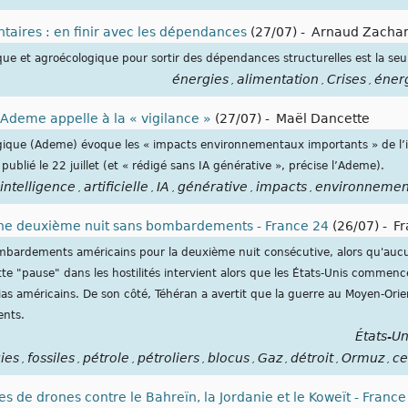
ntaires : en finir avec les dépendances
(27/07)
-
Arnaud Zachar
ique et agroécologique pour sortir des dépendances structurelles est la seu
énergies
alimentation
Crises
éner
,
,
,
l’Ademe appelle à la « vigilance »
(27/07)
-
Maël Dancette
gique (Ademe) évoque les « impacts environnementaux importants » de l’int
ublié le 22 juillet (et « rédigé sans IA générative », précise l’Ademe).
intelligence
artificielle
IA
générative
impacts
environnemen
,
,
,
,
,
une deuxième nuit sans bombardements - France 24
(26/07)
-
F
ombardements américains pour la deuxième nuit consécutive, alors qu'aucu
tte "pause" dans les hostilités intervient alors que les États-Unis comme
as américains. De son côté, Téhéran a avertit que la guerre au Moyen-Orie
ents.
États-Un
ies
fossiles
pétrole
pétroliers
blocus
Gaz
détroit
Ormuz
ce
,
,
,
,
,
,
,
,
s de drones contre le Bahreïn, la Jordanie et le Koweït - France