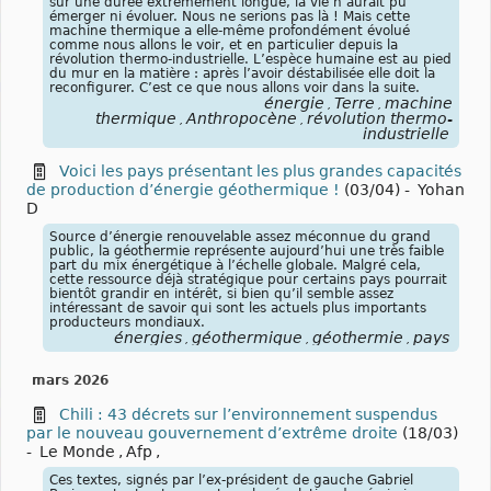
sur une durée extrêmement longue, la vie n’aurait pu
émerger ni évoluer. Nous ne serions pas là ! Mais cette
machine thermique a elle-même profondément évolué
comme nous allons le voir, et en particulier depuis la
révolution thermo-industrielle. L’espèce humaine est au pied
du mur en la matière : après l’avoir déstabilisée elle doit la
reconfigurer. C’est ce que nous allons voir dans la suite.
énergie
Terre
machine
,
,
thermique
Anthropocène
révolution thermo-
,
,
industrielle
Voici les pays présentant les plus grandes capacités
de production d’énergie géothermique !
(03/04)
-
Yohan
D
Source d’énergie renouvelable assez méconnue du grand
public, la géothermie représente aujourd’hui une très faible
part du mix énergétique à l’échelle globale. Malgré cela,
cette ressource déjà stratégique pour certains pays pourrait
bientôt grandir en intérêt, si bien qu’il semble assez
intéressant de savoir qui sont les actuels plus importants
producteurs mondiaux.
énergies
géothermique
géothermie
pays
,
,
,
mars 2026
Chili : 43 décrets sur l’environnement suspendus
par le nouveau gouvernement d’extrême droite
(18/03)
-
Le Monde
,
Afp
,
Ces textes, signés par l’ex-président de gauche Gabriel