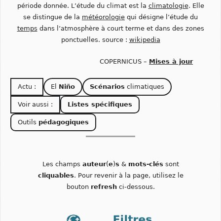
période donnée. L’étude du climat est la
climatologie
. Elle
se distingue de la
météorologie
qui désigne l’étude du
temps
dans l’atmosphère à court terme et dans des zones
ponctuelles. source :
wikipedia
COPERNICUS –
Mises à jour
Actu :
El
Niño
Scénarios
climatiques
Voir aussi :
Listes spécifiques
Outils
pédagogiques
Les champs
auteur
(
e
)
s
&
mots-clés
sont
cliquables
. Pour revenir à la page, utilisez le
bouton
refresh
ci-dessous.