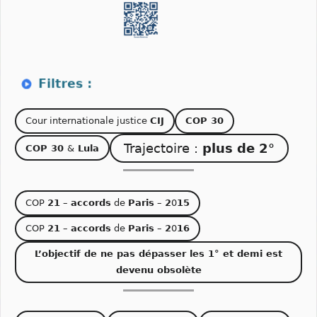
Cour internationale justice
CIJ
COP 30
Trajectoire :
plus de 2°
COP 30
&
Lula
COP
21
–
accords
de
Paris
–
2
0
15
COP
21
–
accords
de
Paris
–
2
0
16
L’objectif de ne pas dépasser les 1° et demi est
devenu obsolète