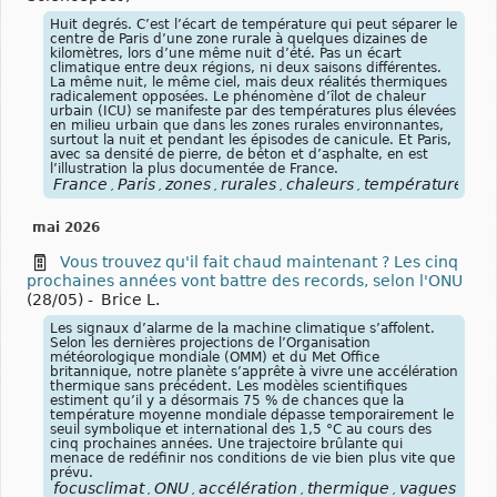
Huit degrés. C’est l’écart de température qui peut séparer le
centre de Paris d’une zone rurale à quelques dizaines de
kilomètres, lors d’une même nuit d’été. Pas un écart
climatique entre deux régions, ni deux saisons différentes.
La même nuit, le même ciel, mais deux réalités thermiques
radicalement opposées. Le phénomène d’îlot de chaleur
urbain (ICU) se manifeste par des températures plus élevées
en milieu urbain que dans les zones rurales environnantes,
surtout la nuit et pendant les épisodes de canicule. Et Paris,
avec sa densité de pierre, de béton et d’asphalte, en est
l’illustration la plus documentée de France.
France
Paris
zones
rurales
chaleurs
températures
vi
,
,
,
,
,
,
mai 2026
Vous trouvez qu'il fait chaud maintenant ? Les cinq
prochaines années vont battre des records, selon l'ONU
(28/05)
-
Brice L.
Les signaux d’alarme de la machine climatique s’affolent.
Selon les dernières projections de l’Organisation
météorologique mondiale (OMM) et du Met Office
britannique, notre planète s’apprête à vivre une accélération
thermique sans précédent. Les modèles scientifiques
estiment qu’il y a désormais 75 % de chances que la
température moyenne mondiale dépasse temporairement le
seuil symbolique et international des 1,5 °C au cours des
cinq prochaines années. Une trajectoire brûlante qui
menace de redéfinir nos conditions de vie bien plus vite que
prévu.
focusclimat
ONU
accélération
thermique
vagues
cha
,
,
,
,
,