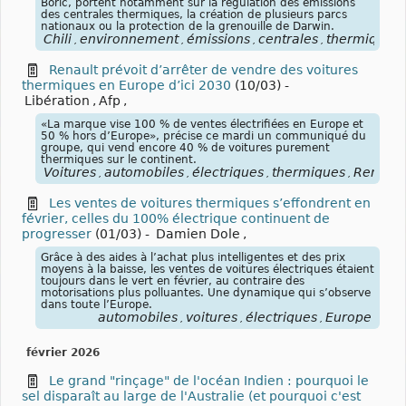
Boric, portent notamment sur la régulation des émissions
des centrales thermiques, la création de plusieurs parcs
nationaux ou la protection de la grenouille de Darwin.
Chili
environnement
émissions
centrales
thermiques
,
,
,
,
,
Renault prévoit d’arrêter de vendre des voitures
thermiques en Europe d’ici 2030
(10/03)
-
Libération
,
Afp
,
«La marque vise 100 % de ventes électrifiées en Europe et
50 % hors d’Europe», précise ce mardi un communiqué du
groupe, qui vend encore 40 % de voitures purement
thermiques sur le continent.
Voitures
automobiles
électriques
thermiques
Renault
,
,
,
,
Les ventes de voitures thermiques s’effondrent en
février, celles du 100% électrique continuent de
progresser
(01/03)
-
Damien Dole
,
Grâce à des aides à l’achat plus intelligentes et des prix
moyens à la baisse, les ventes de voitures électriques étaient
toujours dans le vert en février, au contraire des
motorisations plus polluantes. Une dynamique qui s’observe
dans toute l’Europe.
automobiles
voitures
électriques
Europe
,
,
,
février 2026
Le grand "rinçage" de l'océan Indien : pourquoi le
sel disparaît au large de l'Australie (et pourquoi c'est