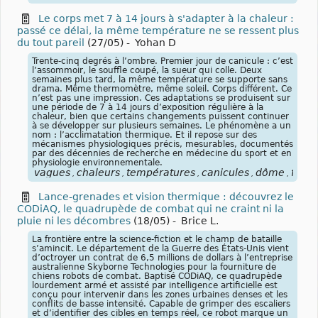
Le corps met 7 à 14 jours à s'adapter à la chaleur :
passé ce délai, la même température ne se ressent plus
du tout pareil
(27/05)
-
Yohan D
Trente-cinq degrés à l’ombre. Premier jour de canicule : c’est
l’assommoir, le souffle coupé, la sueur qui colle. Deux
semaines plus tard, la même température se supporte sans
drama. Même thermomètre, même soleil. Corps différent. Ce
n’est pas une impression. Ces adaptations se produisent sur
une période de 7 à 14 jours d’exposition régulière à la
chaleur, bien que certains changements puissent continuer
à se développer sur plusieurs semaines. Le phénomène a un
nom : l’acclimatation thermique. Et il repose sur des
mécanismes physiologiques précis, mesurables, documentés
par des décennies de recherche en médecine du sport et en
physiologie environnementale.
vagues
chaleurs
températures
canicules
dôme
focus
,
,
,
,
,
Lance-grenades et vision thermique : découvrez le
CODiAQ, le quadrupède de combat qui ne craint ni la
pluie ni les décombres
(18/05)
-
Brice L.
La frontière entre la science-fiction et le champ de bataille
s’amincit. Le département de la Guerre des États-Unis vient
d’octroyer un contrat de 6,5 millions de dollars à l’entreprise
australienne Skyborne Technologies pour la fourniture de
chiens robots de combat. Baptisé CODiAQ, ce quadrupède
lourdement armé et assisté par intelligence artificielle est
conçu pour intervenir dans les zones urbaines denses et les
conflits de basse intensité. Capable de grimper des escaliers
et d’identifier des cibles en temps réel, ce robot marque un