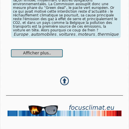
façon limitée, moyennant d'autres obligations
environnementales. La Commission assouplit donc une
mesure phare du "Green deal", le pacte vert européen. Or
ce qui avait motivé cette interdiction reste d’actualité : le
réchauffement climatique se poursuit, sa cause principale
reste l'émission des gaz à effet de serre et principalement le
CO2, et dans un pays comme la Belgique la pollution des
transports est la première source de ces émissions, la
voiture en tête. Alors pourquoi ce coup de frein ?
Europe
automobiles
voitures
moteurs
thermiques
ob
,
,
,
,
,
Afficher plus..