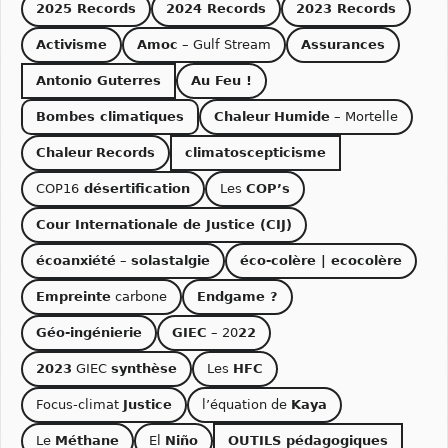
2025 Records
2024 Records
2023 Records
Activisme
Amoc
– Gulf Stream
Assurances
Antonio Guterres
Au Feu !
Bombes climatiques
Chaleur
Humide
– Mortelle
Chaleur
Records
climatoscepticisme
COP16
désertification
Les
COP’s
Cour Internationale de Justice (CIJ)
écoanxiété
–
solastalgie
éco-colère | ecocolère
Empreinte
carbone
Endgame ?
Géo-ingénierie
GIEC
– 20
22
2023
GIEC
synthèse
Les
HFC
Focus-climat
Justice
l’équation de
Kaya
Le
Méthane
El
Niño
OUTILS pédagogiques