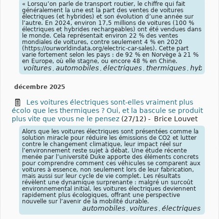
« Lorsqu’on parle de transport routier, le chiffre qui fait
généralement la une est la part des ventes de voitures
électriques (et hybrides) et son évolution d’une année sur
l’autre. En 2024, environ 17,5 millions de voitures (100 %
électriques et hybrides rechargeables) ont été vendues dans
le monde. Cela représentait environ 22 % des ventes
mondiales de voitures, contre seulement 4 % en 2020
(https://ourworldindata.org/electric-car-sales). Cette part
varie fortement selon les pays : de 92 % en Norvège à 21 %
en Europe, où elle stagne, ou encore 48 % en Chine.
voitures
automobiles
électriques
thermiques
hybride
,
,
,
,
décembre 2025
Les voitures électriques sont-elles vraiment plus
écolo que les thermiques ? Oui, et la bascule se produit
plus vite que vous ne le pensez
(27/12)
-
Brice Louvet
Alors que les voitures électriques sont présentées comme la
solution miracle pour réduire les émissions de CO2 et lutter
contre le changement climatique, leur impact réel sur
l’environnement reste sujet à débat. Une étude récente
menée par l’université Duke apporte des éléments concrets
pour comprendre comment ces véhicules se comparent aux
voitures à essence, non seulement lors de leur fabrication,
mais aussi sur leur cycle de vie complet. Les résultats
révèlent une dynamique surprenante : malgré un surcoût
environnemental initial, les voitures électriques deviennent
rapidement plus écologiques, offrant une perspective
nouvelle sur l’avenir de la mobilité durable.
automobiles
voitures
électriques
,
,