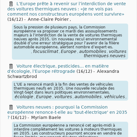
L’Europe prête à revenir sur l’interdiction de vente
des voitures thermiques neuves : «Je ne vois pas
comment nos constructeurs européens vont survivre»
(16/12)
-
Anne-Claire Poirier
,
Sous la pression de plusieurs pays, la Commission
européenne va proposer ce mardi des assouplissements
majeurs à l’interdiction de la vente de voitures thermiques
neuves après 2035. Un nouveau recul environnemental
doublé d’une erreur stratégique pour l’avenir de la filière
automobile européenne, alertent nombre d’expert·es.
focusclimat
Europe
automobiles
voitures
,
,
,
,
thermiques neuves
Voiture électrique, pesticides… en matière
d’écologie, l’Europe rétrograde
(16/12)
-
Alexandra
Schwartzbrod
L’UE a renoncé mardi à la fin des ventes de véhicules
thermiques neufs en 2035. Une nouvelle reculade des
Vingt-Sept dans leurs politiques environnementales.
écologie
Europe
voitures
automobiles
véhicules
the
,
,
,
,
,
Voitures neuves : pourquoi la Commission
européenne renonce-t-elle au 'tout-électrique' en 2035
?
(16/12)
-
Myriam Baele
La Commission européenne a renoncé cet après-midi à
interdire complètement les voitures à moteurs thermiques
en 2035. Les constructeurs pourront encore en vendre de