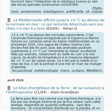
tournant dans l’intégration de la robotique tueuse au sein
des forces spéciales américaines (USSOCOM).
États-
Unis
armements
intelligence
artificielle
IA
robots
rob
,
,
,
,
,
,
La Méditerranée affiche jusqu'à +6 °C au-dessus de
la normale en mai : ce qui remonte désormais vers nos
côtes n'a rien à y faire
(05/05)
-
Yohan D
+5 à +6 °C au-dessus des normales saisonnières. C’est
l’anomalie thermique enregistrée par le Copernicus Marine
Service sur certaines zones du bassin méditerranéen en ce
printemps 2026. Une vague de chaleur marine s’est
enclenchée dès fin avril, avec des anomalies positives
supérieures à +3 °C sur l’ensemble du bassin occidental.
Mais par endroits, notamment du Golfe du Lion à la mer
Ligure, les écarts de température à la moyenne dépassent
les +5 °C sur de vastes zones. Ce n’est pas la météo d’un
mois de mai. C’est le portrait d’une mer en train de changer
d’identité.
focusclimat
météorologie
mers
océans
Méditerranée
,
,
,
,
avril 2026
Le bilan énergétique de la Terre : de sa naissance à
l'Anthropocène
(21/04)
-
Alain Grandjean
La Terre peut être vue comme une machine thermique, à la
fois par son énergie interne et par le flux solaire. Sans cette
énergie, disponible en quantité suffisante – sans être
excessive – et correctement distribuée sur la planète, et ce