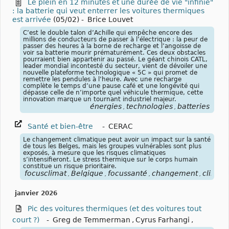
Le plein en 12 minutes et une durée de vie "infinie"
: la batterie qui veut enterrer les voitures thermiques
est arrivée
(05/02)
-
Brice Louvet
C’est le double talon d’Achille qui empêche encore des
millions de conducteurs de passer à l’électrique : la peur de
passer des heures à la borne de recharge et l’angoisse de
voir sa batterie mourir prématurément. Ces deux obstacles
pourraient bien appartenir au passé. Le géant chinois CATL,
leader mondial incontesté du secteur, vient de dévoiler une
nouvelle plateforme technologique « 5C » qui promet de
remettre les pendules à l’heure. Avec une recharge
complète le temps d’une pause café et une longévité qui
dépasse celle de n’importe quel véhicule thermique, cette
innovation marque un tournant industriel majeur.
énergies
technologies
batteries
,
,
Santé et bien-être
-
CERAC
Le changement climatique peut avoir un impact sur la santé
de tous les Belges, mais les groupes vulnérables sont plus
exposés, à mesure que les risques climatiques
s’intensifieront. Le stress thermique sur le corps humain
constitue un risque prioritaire.
focusclimat
Belgique
focussanté
changement
climat
,
,
,
,
janvier 2026
Pic des voitures thermiques (et des voitures tout
court ?)
-
Greg de Temmerman
,
Cyrus Farhangi
,