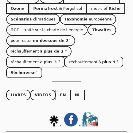
Ozone
Permafrost
& Pergélisol
mot-clef
Riche
Scénarios
climatiques
Taxonomie
européenne
TCE
– traité sur la charte de l’énergie
Thwaites
pour rester
en dessous de 2°
réchauffement à
plus de 2 °
réchauffement à
plus 3 °
réchauffement à
plus 4 °
Sécheresse°
LIVRES
VIDEOS
EN
NL