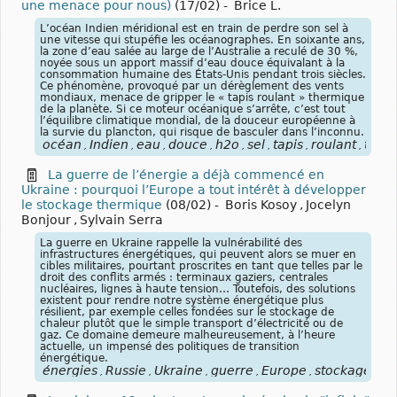
une menace pour nous)
(17/02)
-
Brice L.
L’océan Indien méridional est en train de perdre son sel à
une vitesse qui stupéfie les océanographes. En soixante ans,
la zone d’eau salée au large de l’Australie a reculé de 30 %,
noyée sous un apport massif d’eau douce équivalant à la
consommation humaine des États-Unis pendant trois siècles.
Ce phénomène, provoqué par un dérèglement des vents
mondiaux, menace de gripper le « tapis roulant » thermique
de la planète. Si ce moteur océanique s’arrête, c’est tout
l’équilibre climatique mondial, de la douceur européenne à
la survie du plancton, qui risque de basculer dans l’inconnu.
océan
Indien
eau
douce
h2o
sel
tapis
roulant
ther
,
,
,
,
,
,
,
,
La guerre de l’énergie a déjà commencé en
Ukraine : pourquoi l’Europe a tout intérêt à développer
le stockage thermique
(08/02)
-
Boris Kosoy
,
Jocelyn
Bonjour
,
Sylvain Serra
La guerre en Ukraine rappelle la vulnérabilité des
infrastructures énergétiques, qui peuvent alors se muer en
cibles militaires, pourtant proscrites en tant que telles par le
droit des conflits armés : terminaux gaziers, centrales
nucléaires, lignes à haute tension… Toutefois, des solutions
existent pour rendre notre système énergétique plus
résilient, par exemple celles fondées sur le stockage de
chaleur plutôt que le simple transport d’électricité ou de
gaz. Ce domaine demeure malheureusement, à l’heure
actuelle, un impensé des politiques de transition
énergétique.
énergies
Russie
Ukraine
guerre
Europe
stockage
th
,
,
,
,
,
,