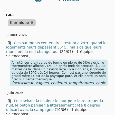
filtre:
thermique
juillet 2026
Ces bâtiments centenaires restent à 24°C quand les
logements neufs dépassent 35°C : mais ce que leurs
murs font la nuit change tout
(22/07)
-
L équipe
Sciencepost
,
À l’intérieur d’un corps de ferme en pierre du XIXe siècle, le
thermomètre affiche 24°C un après-midi de canicule. À 200
mètres de là, dans un pavillon livré il y a cinq ans, il grimpe
au-delà de 35°C dès 14 heures. Ce n’est pas une légende de
grand-mère : c’est de la physique pure, et elle porte un nom
précis, l’inertie thermique.
focusclimat
vagues
chaleurs
températures
canicules
,
,
,
,
,
juin 2026
En stockant la chaleur le jour pour la relarguer la
nuit, le béton parisien a littéralement créé 8 degrés
d'écart avec la campagne
(10/06)
-
L équipe
Sciencepost
,