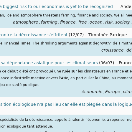
he biggest risk to our economies is yet to be recognized
-
Ande
cean, ice and atmosphere threatens farming, finance and society. We all nee
atmosphere
farming
finance
free
ocean
risk
society
,
,
,
,
,
,
,
ontre la décroissance s’effritent
(12/07)
-
Timothée Parrique
he Financial Times: The shrinking arguments against degrowth" de Timoth
croissance
dé
,
 sa dépendance asiatique pour les climatiseurs
(06/07)
-
Franc
 ce début d'été ont provoqué une ruée sur les climatiseurs en France e
ce industrielle massive envers l'Asie, en particulier la Chine, au moment 
jeu de santé publique.
économie
Europe
clim
,
,
sition écologique n’a pas lieu car elle est piégée dans la logiq
pécialiste de la décroissance, appelle à ralentir l’économie, à repenser no
ition écologique tant attendue.