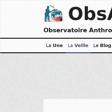
Skip
Obs
to
content
Observatoire Anthr
La
Une
La
Veille
Le
Blog