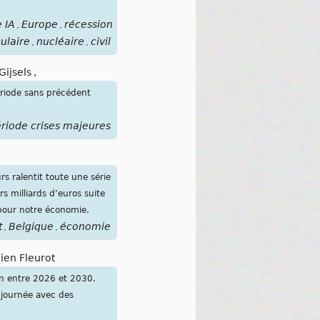
e IA
Europe
récession
,
,
ulaire
nucléaire
civil
,
,
Gijsels
,
ériode sans précédent
riode crises majeures
s ralentit toute une série
s milliards d’euros suite
 pour notre économie.
t
Belgique
économie
,
,
ien Fleurot
 an entre 2026 et 2030.
e journée avec des