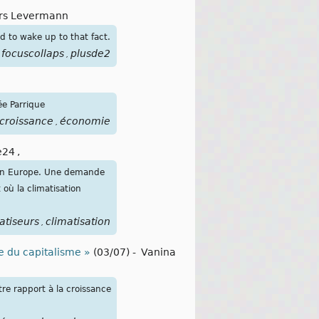
rs Levermann
d to wake up to that fact.
focuscollaps
plusde2
,
ée Parrique
croissance
économie
,
e24
,
t en Europe. Une demande
où la climatisation
atiseurs
climatisation
,
ue du capitalisme »
(03/07)
-
Vanina
tre rapport à la croissance