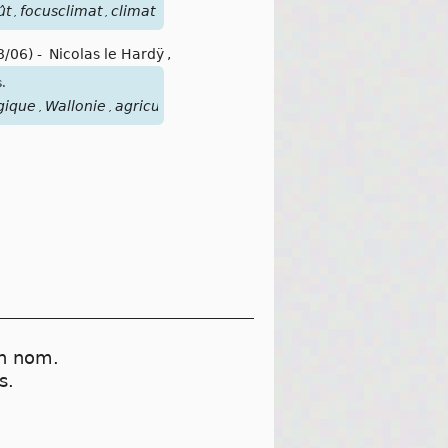
ût
focusclimat
climat
,
,
8/06)
-
Nicolas le Hardÿ
,
s.
gique
Wallonie
agriculture
opinion
,
,
,
on nom.
s.