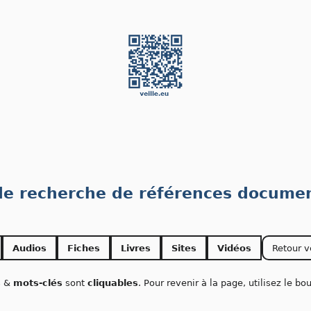
 de recherche de références documen
Audios
Fiches
Livres
Sites
Vidéos
Retour v
s
&
mots-clés
sont
cliquables
. Pour revenir à la page, utilisez le b