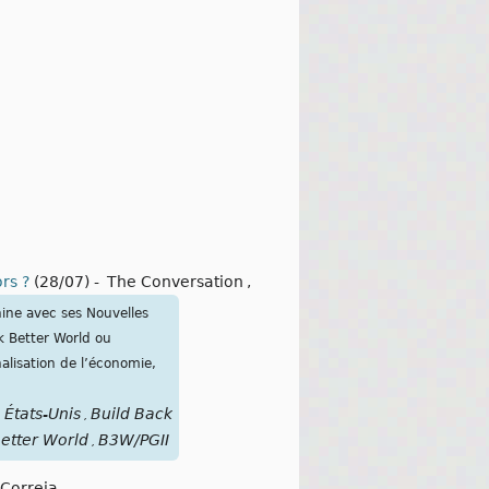
rs ?
(28/07)
-
The Conversation
,
hine avec ses Nouvelles
ck Better World ou
alisation de l’économie,
États-Unis
Build Back
,
,
etter World
B3W/PGII
,
 Correia