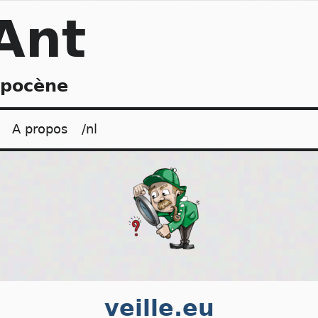
Ant
opocène
A propos
/nl
veille.eu