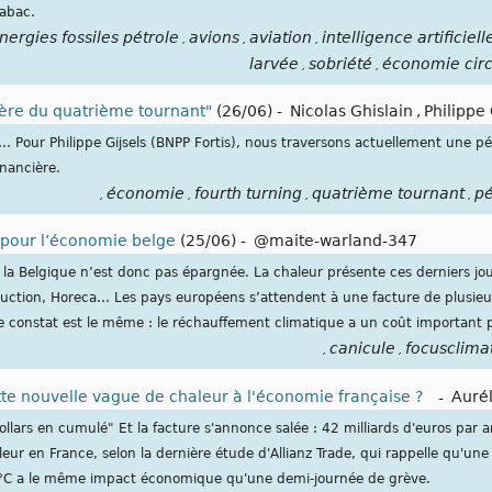
abac.
nergies fossiles pétrole
avions
aviation
intelligence artificiell
,
,
,
larvée
sobriété
économie circ
,
,
ère du quatrième tournant"
(26/06)
-
Nicolas Ghislain
,
Philippe 
… Pour Philippe Gijsels (BNPP Fortis), nous traversons actuellement une p
inancière.
économie
fourth turning
quatrième tournant
pé
,
,
,
,
e pour l’économie belge
(25/06)
-
@maite-warland-347
a Belgique n’est donc pas épargnée. La chaleur présente ces derniers jour
ruction, Horeca… Les pays européens s’attendent à une facture de plusieur
 le constat est le même : le réchauffement climatique a un coût important
canicule
focusclima
,
,
te nouvelle vague de chaleur à l'économie française ?
-
Aurél
ollars en cumulé" Et la facture s'annonce salée : 42 milliards d'euros par
leur en France, selon la dernière étude d'Allianz Trade, qui rappelle qu'un
°C a le même impact économique qu'une demi-journée de grève.