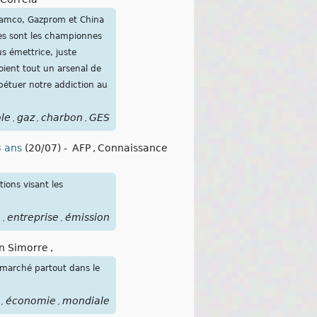
Aramco, Gazprom et China
les sont les championnes
us émettrice, juste
oient tout un arsenal de
rpétuer notre addiction au
le
gaz
charbon
GES
,
,
,
3 ans
(20/07)
-
AFP
,
Connaissance
ons visant les
e
entreprise
émission
,
,
n Simorre
,
 marché partout dans le
économie
mondiale
,
,