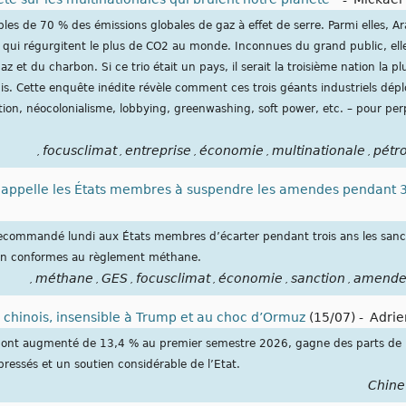
bles de 70 % des émissions globales de gaz à effet de serre. Parmi elles, 
s qui régurgitent le plus de CO2 au monde. Inconnues du grand public, el
z et du charbon. Si ce trio était un pays, il serait la troisième nation la pl
Unis. Cette enquête inédite révèle comment ces trois géants industriels dépl
tion, néocolonialisme, lobbying, greenwashing, soft power, etc. – pour pe
focusclimat
entreprise
économie
multinationale
pétro
,
,
,
,
,
 appelle les États membres à suspendre les amendes pendant 
commandé lundi aux États membres d’écarter pendant trois ans les sancti
on conformes au règlement méthane.
méthane
GES
focusclimat
économie
sanction
amend
,
,
,
,
,
,
hinois, insensible à Trump et au choc d’Ormuz
(15/07)
-
Adrie
ns ont augmenté de 13,4 % au premier semestre 2026, gagne des parts de
essés et un soutien considérable de l’Etat.
Chine