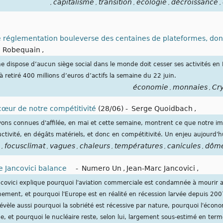
capitalisme
transition
ecologie
décroissance
,
,
,
,
,
 réglementation bouleverse des centaines de plateformes, dont
e Robequain
,
e dispose d’aucun siège social dans le monde doit cesser ses activités en
 retiré 400 millions d’euros d’actifs la semaine du 22 juin.
économie
monnaies
Cr
,
,
 cœur de notre compétitivité
(28/06)
-
Serge Quoidbach
,
ons connues d'affilée, en mai et cette semaine, montrent ce que notre i
tivité, en dégâts matériels, et donc en compétitivité. Un enjeu aujourd'h
focusclimat
vagues
chaleurs
températures
canicules
dôm
,
,
,
,
,
,
ue Jancovici balance
-
Numero Un
,
Jean-Marc Jancovici
,
ncovici explique pourquoi l'aviation commerciale est condamnée à mourir a
nnement, et pourquoi l'Europe est en réalité en récession larvée depuis 20
évèle aussi pourquoi la sobriété est récessive par nature, pourquoi l'économ
e, et pourquoi le nucléaire reste, selon lui, largement sous-estimé en term