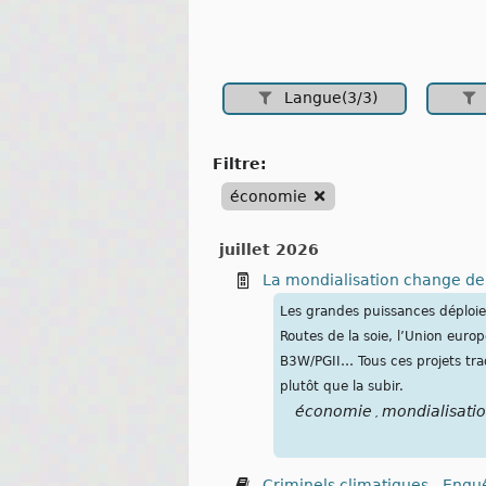
Langue(3/3)
filtre:
économie
juillet 2026
La mondialisation change de 
Les grandes puissances déploien
Routes de la soie, l’Union euro
B3W/PGII… Tous ces projets trad
plutôt que la subir.
économie
mondialisati
,
Criminels climatiques - Enquê