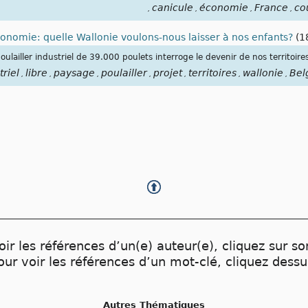
canicule
économie
France
co
,
,
,
,
conomie: quelle Wallonie voulons-nous laisser à nos enfants?
(1
ulailler industriel de 39.000 poulets interroge le devenir de nos territoire
triel
libre
paysage
poulailler
projet
territoires
wallonie
Bel
,
,
,
,
,
,
,
oir les références d’un(e) auteur(e), cliquez sur s
our voir les références d’un mot-clé, cliquez dessu
Autres Thématiques