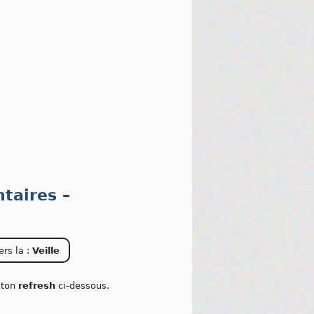
taires –
ers la :
Veille
outon
refresh
ci-dessous.