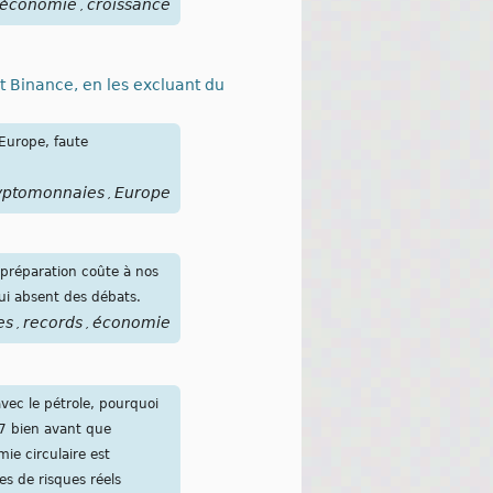
économie
croissance
,
 Binance, en les excluant du
 Europe, faute
yptomonnaies
Europe
,
mpréparation coûte à nos
ui absent des débats.
es
records
économie
,
,
vec le pétrole, pourquoi
07 bien avant que
ie circulaire est
es de risques réels