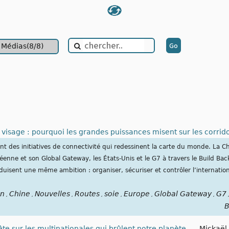
Médias(8/8)
visage : pourquoi les grandes puissances misent sur les corrido
t des initiatives de connectivité qui redessinent la carte du monde. La C
péenne et son Global Gateway, les États-Unis et le G7 à travers le Build Ba
uisent une même ambition : organiser, sécuriser et contrôler l’internation
on
Chine
Nouvelles
Routes
soie
Europe
Global Gateway
G7
,
,
,
,
,
,
,
B
te sur les multinationales qui brûlent notre planète
-
Mickaël