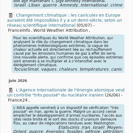
doit agir maintenant », juge Amnesty International.
Israël
Liban
guerre
Amnesty
International
crimes
gu
,
,
,
,
,
,
Changement climatique : les canicules en Europe
auraient été impossibles il y a un demi-siècle, selon un
réseau scientifique international
(05/07)
-
FranceInfo
,
World Weather Attribution
,
Pour les scientifiques du World Weather Attribution, qui
analysent le rôle du changement climatique dans les
phénomènes météorologiques extrêmes, la vague de
chaleur actuelle est directement liée au réchauffement
causé par les émissions humaines de gaz à effet de serre.
Une nouvelle alerte, qui confirme que ces épisodes extrêmes
sont amenés à se multiplier et à s’intensifier avec le
dérèglement climatique.
focusclimat
vagues
chaleurs
températures
canicules
,
,
,
,
,
juin 2026
L’Agence internationale de l'énergie atomique veut
un contrôle "très poussé" du nucléaire iranien
(26/06)
-
France24
,
L’AIEA appelle vendredi à un dispositif de vérification "très
poussé" en Iran, après la guerre. Malgré un accord censé
empêcher le développement d’armes nucléaires, l’accès aux
sites reste limité et le sort des stocks d’uranium demeure
flou, au cœur de négociations tendues avec Washington.
États-Unis
Iran
Israël
Moyen-
,
,
,
Orient
guerre
énergies
fossiles
pétrole
pétroliers
blo
,
,
,
,
,
,