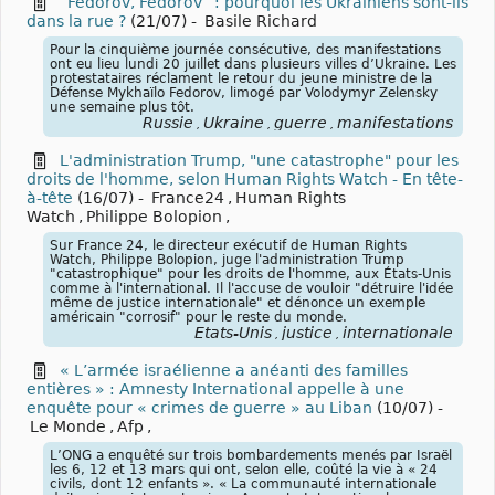
“Fedorov, Fedorov” : pourquoi les Ukrainiens sont-ils
dans la rue ?
(21/07)
-
Basile Richard
Pour la cinquième journée consécutive, des manifestations
ont eu lieu lundi 20 juillet dans plusieurs villes d’Ukraine. Les
protestataires réclament le retour du jeune ministre de la
Défense Mykhaïlo Fedorov, limogé par Volodymyr Zelensky
une semaine plus tôt.
Russie
Ukraine
guerre
manifestations
,
,
,
L'administration Trump, "une catastrophe" pour les
droits de l'homme, selon Human Rights Watch - En tête-
à-tête
(16/07)
-
France24
,
Human Rights
Watch
,
Philippe Bolopion
,
Sur France 24, le directeur exécutif de Human Rights
Watch, Philippe Bolopion, juge l'administration Trump
"catastrophique" pour les droits de l'homme, aux États-Unis
comme à l'international. Il l'accuse de vouloir "détruire l'idée
même de justice internationale" et dénonce un exemple
américain "corrosif" pour le reste du monde.
États-Unis
justice
internationale
,
,
« L’armée israélienne a anéanti des familles
entières » : Amnesty International appelle à une
enquête pour « crimes de guerre » au Liban
(10/07)
-
Le Monde
,
Afp
,
L’ONG a enquêté sur trois bombardements menés par Israël
les 6, 12 et 13 mars qui ont, selon elle, coûté la vie à « 24
civils, dont 12 enfants ». « La communauté internationale