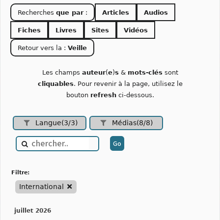
Recherches
que par
:
Articles
Audios
Fiches
Livres
Sites
Vidéos
Retour vers la :
Veille
Les champs
auteur
(
e
)
s
&
mots-clés
sont
cliquables
. Pour revenir à la page, utilisez le
bouton
refresh
ci-dessous.
Langue(3/3)
Médias(8/8)
filtre:
International
juillet 2026