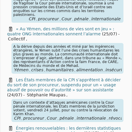
de fragiliser la Cour pénale internationale, soumise à une
pression croissante des Etats-Unis et d’Israël contre ses
enquêtes sur les crimes commis dans les territoires
palestiniens.
CPI
procureur
Cour
pénale
internationale
,
,
,
,
« Au Yémen, des millions de vies sont en jeu » :
quatre ONG internationales sonnent l’alarme
(25/07)
-
Collectif
,
A la dérive depuis des années et miné par les ingérences
étrangères, le Yémen subit l’une des crises humanitaires les
plus graves au monde. La communauté internationale doit
s’empresser d’agir, alertent, dans une tribune au « Monde »,
des représentants d’Action contre la faim France, de CARE,
de Médecins du monde et de Mehad.
Yémen
crises
humanitaires
alimentation
insécurité
a
,
,
,
,
,
Les États membres de la CPI s’apprêtent à décider
du sort de son procureur, suspendu pour un « usage
abusif de pouvoir ou d’autorité » sur son assistante
(24/07)
-
Stéphanie Maupas
,
Dans un contexte d’attaques américaines contre la Cour
pénale internationale, les États membres de la juridiction
votent, vendredi 24 juillet, pour ou contre la révocation de
Karim Khan.
CPI
procureur
Cour
pénale
internationale
révocation
,
,
,
,
,
Énergies renouvelables : les dernières statistiques