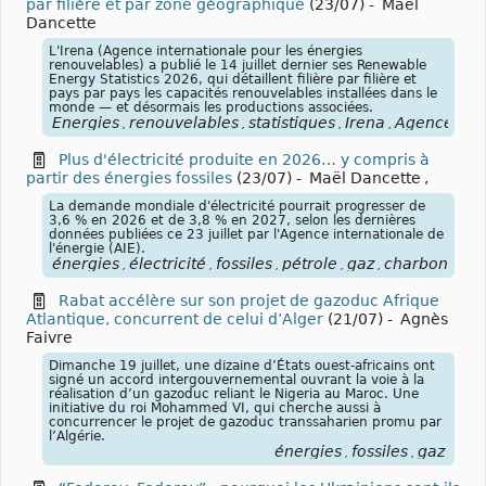
par filière et par zone géographique
(23/07)
-
Maël
Dancette
L'Irena (Agence internationale pour les énergies
renouvelables) a publié le 14 juillet dernier ses Renewable
Energy Statistics 2026, qui détaillent filière par filière et
pays par pays les capacités renouvelables installées dans le
monde — et désormais les productions associées.
Énergies
renouvelables
statistiques
Irena
Agence
in
,
,
,
,
,
Plus d'électricité produite en 2026… y compris à
partir des énergies fossiles
(23/07)
-
Maël Dancette
,
La demande mondiale d'électricité pourrait progresser de
3,6 % en 2026 et de 3,8 % en 2027, selon les dernières
données publiées ce 23 juillet par l'Agence internationale de
l'énergie (AIE).
énergies
électricité
fossiles
pétrole
gaz
charbon
Ag
,
,
,
,
,
,
Rabat accélère sur son projet de gazoduc Afrique
Atlantique, concurrent de celui d’Alger
(21/07)
-
Agnès
Faivre
Dimanche 19 juillet, une dizaine d’États ouest-africains ont
signé un accord intergouvernemental ouvrant la voie à la
réalisation d’un gazoduc reliant le Nigeria au Maroc. Une
initiative du roi Mohammed VI, qui cherche aussi à
concurrencer le projet de gazoduc transsaharien promu par
l’Algérie.
énergies
fossiles
gaz
,
,