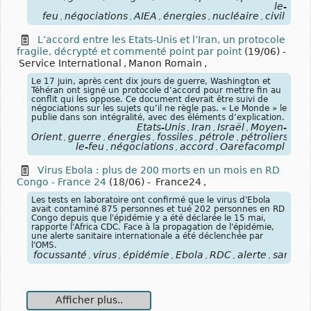
le-
feu
négociations
AIEA
énergies
nucléaire
civil
,
,
,
,
,
L’accord entre les Etats-Unis et l’Iran, un protocole
fragile, décrypté et commenté point par point
(19/06)
-
Service International
,
Manon Romain
,
Le 17 juin, après cent dix jours de guerre, Washington et
Téhéran ont signé un protocole d’accord pour mettre fin au
conflit qui les oppose. Ce document devrait être suivi de
négociations sur les sujets qu’il ne règle pas. « Le Monde » le
publie dans son intégralité, avec des éléments d’explication.
États-Unis
Iran
Israël
Moyen-
,
,
,
Orient
guerre
énergies
fossiles
pétrole
pétroliers
blo
,
,
,
,
,
,
le-feu
négociations
accord
Oarefacompl
,
,
,
Virus Ebola : plus de 200 morts en un mois en RD
Congo - France 24
(18/06)
-
France24
,
Les tests en laboratoire ont confirmé que le virus d'Ebola
avait contaminé 875 personnes et tué 202 personnes en RD
Congo depuis que l'épidémie y a été déclarée le 15 mai,
rapporte l'Africa CDC. Face à la propagation de l'épidémie,
une alerte sanitaire internationale a été déclenchée par
l'OMS.
focussanté
virus
épidémie
Ebola
RDC
alerte
sanitai
,
,
,
,
,
,
Afficher plus..