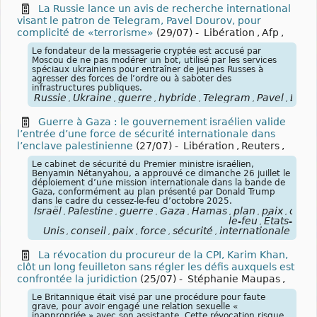
La Russie lance un avis de recherche international
visant le patron de Telegram, Pavel Dourov, pour
complicité de «terrorisme»
(29/07)
-
Libération
,
Afp
,
Le fondateur de la messagerie cryptée est accusé par
Moscou de ne pas modérer un bot, utilisé par les services
spéciaux ukrainiens pour entraîner de jeunes Russes à
agresser des forces de l’ordre ou à saboter des
infrastructures publiques.
Russie
Ukraine
guerre
hybride
Telegram
Pavel
Dour
,
,
,
,
,
,
Guerre à Gaza : le gouvernement israélien valide
l’entrée d’une force de sécurité internationale dans
l’enclave palestinienne
(27/07)
-
Libération
,
Reuters
,
Le cabinet de sécurité du Premier ministre israélien,
Benyamin Nétanyahou, a approuvé ce dimanche 26 juillet le
déploiement d’une mission internationale dans la bande de
Gaza, conformément au plan présenté par Donald Trump
dans le cadre du cessez-le-feu d’octobre 2025.
Israël
Palestine
guerre
Gaza
Hamas
plan
paix
cesse
,
,
,
,
,
,
,
le-feu
États-
,
Unis
conseil
paix
force
sécurité
internationale
,
,
,
,
,
La révocation du procureur de la CPI, Karim Khan,
clôt un long feuilleton sans régler les défis auxquels est
confrontée la juridiction
(25/07)
-
Stéphanie Maupas
,
Le Britannique était visé par une procédure pour faute
grave, pour avoir engagé une relation sexuelle «
inappropriée » avec son assistante. Cette révocation risque