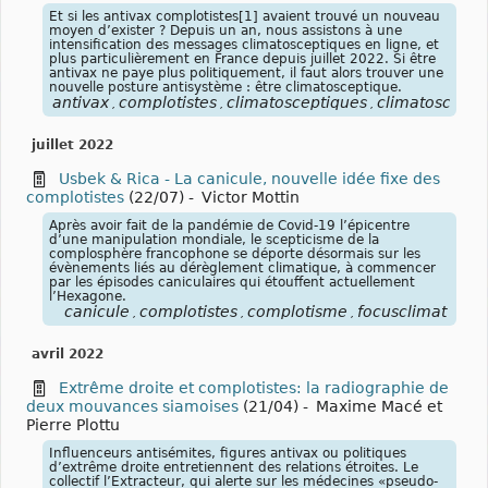
Et si les antivax complotistes[1] avaient trouvé un nouveau
moyen d’exister ? Depuis un an, nous assistons à une
intensification des messages climatosceptiques en ligne, et
plus particulièrement en France depuis juillet 2022. Si être
antivax ne paye plus politiquement, il faut alors trouver une
nouvelle posture antisystème : être climatosceptique.
antivax
complotistes
climatosceptiques
climatoscepti
,
,
,
juillet 2022
Usbek & Rica - La canicule, nouvelle idée fixe des
complotistes
(22/07)
-
Victor Mottin
Après avoir fait de la pandémie de Covid-19 l’épicentre
d’une manipulation mondiale, le scepticisme de la
complosphère francophone se déporte désormais sur les
évènements liés au dérèglement climatique, à commencer
par les épisodes caniculaires qui étouffent actuellement
l’Hexagone.
canicule
complotistes
complotisme
focusclimat
,
,
,
avril 2022
Extrême droite et complotistes: la radiographie de
deux mouvances siamoises
(21/04)
-
Maxime Macé et
Pierre Plottu
Influenceurs antisémites, figures antivax ou politiques
d’extrême droite entretiennent des relations étroites. Le
collectif l’Extracteur, qui alerte sur les médecines «pseudo-