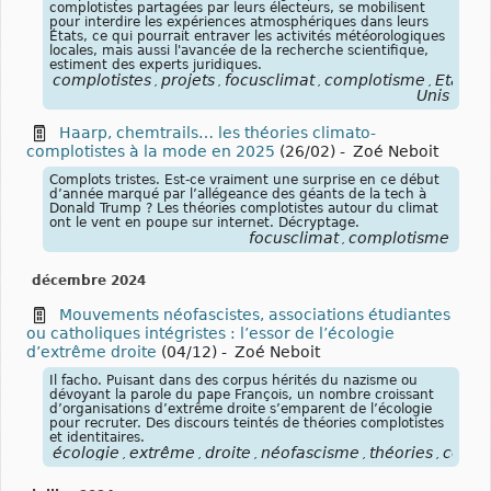
complotistes partagées par leurs électeurs, se mobilisent
pour interdire les expériences atmosphériques dans leurs
États, ce qui pourrait entraver les activités météorologiques
locales, mais aussi l'avancée de la recherche scientifique,
estiment des experts juridiques.
complotistes
projets
focusclimat
complotisme
Etats-
,
,
,
,
Unis
Haarp, chemtrails… les théories climato-
complotistes à la mode en 2025
(26/02)
-
Zoé Neboit
Complots tristes. Est-ce vraiment une surprise en ce début
d’année marqué par l’allégeance des géants de la tech à
Donald Trump ? Les théories complotistes autour du climat
ont le vent en poupe sur internet. Décryptage.
focusclimat
complotisme
,
décembre 2024
Mouvements néofascistes, associations étudiantes
ou catholiques intégristes : l’essor de l’écologie
d’extrême droite
(04/12)
-
Zoé Neboit
Il facho. Puisant dans des corpus hérités du nazisme ou
dévoyant la parole du pape François, un nombre croissant
d’organisations d’extrême droite s’emparent de l’écologie
pour recruter. Des discours teintés de théories complotistes
et identitaires.
écologie
extrême
droite
néofascisme
théories
compl
,
,
,
,
,