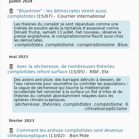
juillet 2024
“BlueAnon” : les démocrates virent aussi
complotistes
(15/07)
-
Courrier international
Les théories du complot se sont répandues comme une
traînée de poudre après la tentative d’assassinat contre
Donald Trump, samedi 13 juillet. Fait nouveau, observe la
presse anglophone, le conspirationnisme fleurit aussi chez
les démocrates.
complotistes
complotisme
conspirationisme
BlueAnon
,
,
,
mai 2023
Avec la sécheresse, de nombreuses théories
complotistes refont surface
(15/05)
-
Rtbf
,
Etx
Des avions anti-pluie, des barrages détruits à dessein, de
l’eau rationnée pour soumettre ou contrôler les populations :
la vague de sécheresse qui touche la méditerranée
occidentale fait remonter à la surface un flot d’infox et de
théories du complot abondamment relayées dans les
sphères climato-sceptiques.
sécheresse
théories
complotistes
complotisme
focus
,
,
,
,
climatoscepticisme
février 2023
Comment les antivax complotistes sont devenus
climatosceptiques
(13/02)
-
Bon Pote