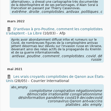
alternatives», a dressé une cartographie très documentée
de la désinfosphère et de ses personnages, d’Alain Soral à
FranceSoir en passant par Thierry Casasnovas.
extrême
droite
complotistes
antivax
politiques
collec
,
,
,
,
,
mars 2022
D'antivax à pro-Poutine, comment les complotistes
s'adaptent - La Libre
(10/03)
-
Afp
Après avoir abondamment diffusé infox et rumeurs sur le
Covid, de nombreuses figures de la complosphère antivax
jettent désormais leur dévolu sur l'invasion russe en Ukraine,
devenant ainsi des relais actifs de la propagande du Kremlin
et de sa guerre informationnelle.
antivax
poutine
comment
complotistes
covid
désorm
,
,
,
,
,
russie
mai 2021
Les vrais croyants complotistes de Qanon aux États-
Unis
(28/05)
-
Courrier international
abs_empty
complotisme conspiration négationnisme
démocratie irrationalité conspirationnisme
désinformation pandémie covid19 decodecovid
coronavirus Qanon ant-vaccins
platistes
abs_empty
,