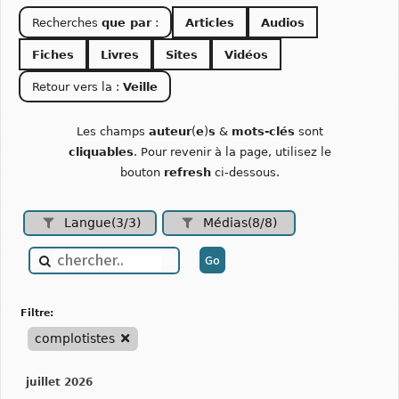
Recherches
que par
:
Articles
Audios
Fiches
Livres
Sites
Vidéos
Retour vers la :
Veille
Les champs
auteur
(
e
)
s
&
mots-clés
sont
cliquables
. Pour revenir à la page, utilisez le
bouton
refresh
ci-dessous.
Langue(3/3)
Médias(8/8)
filtre:
complotistes
juillet 2026