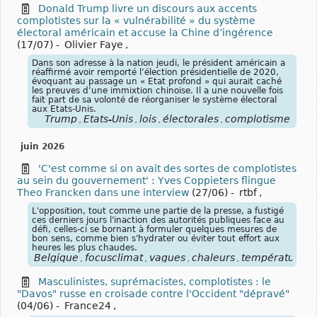
Donald Trump livre un discours aux accents
complotistes sur la « vulnérabilité » du système
électoral américain et accuse la Chine d’ingérence
(17/07)
-
Olivier Faye
,
Dans son adresse à la nation jeudi, le président américain a
réaffirmé avoir remporté l’élection présidentielle de 2020,
évoquant au passage un « Etat profond » qui aurait caché
les preuves d’une immixtion chinoise. Il a une nouvelle fois
fait part de sa volonté de réorganiser le système électoral
aux Etats-Unis.
Trump
États-Unis
lois
électorales
complotisme
,
,
,
,
juin 2026
'C'est comme si on avait des sortes de complotistes
au sein du gouvernement' : Yves Coppieters flingue
Theo Francken dans une interview
(27/06)
-
rtbf
,
L'opposition, tout comme une partie de la presse, a fustigé
ces derniers jours l'inaction des autorités publiques face au
défi, celles-ci se bornant à formuler quelques mesures de
bon sens, comme bien s'hydrater ou éviter tout effort aux
heures les plus chaudes.
Belgique
focusclimat
vagues
chaleurs
températures
,
,
,
,
,
Masculinistes, suprémacistes, complotistes : le
"Davos" russe en croisade contre l'Occident "dépravé"
(04/06)
-
France24
,