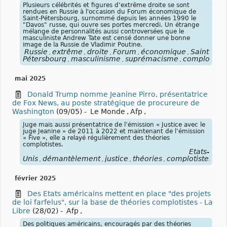
Plusieurs célébrités et figures d’extrême droite se sont
rendues en Russie à l'occasion du Forum économique de
Saint-Pétersbourg, surnommé depuis les années 1990 le
"Davos" russe, qui ouvre ses portes mercredi. Un étrange
mélange de personnalités aussi controversées que le
masculiniste Andrew Tate est censé donner une bonne
image de la Russie de Vladimir Poutine.
Russie
extrême
droite
Forum
économique
Saint-
,
,
,
,
,
Pétersbourg
masculinisme
suprémacisme
complotism
,
,
,
mai 2025
Donald Trump nomme Jeanine Pirro, présentatrice
de Fox News, au poste stratégique de procureure de
Washington
(09/05)
-
Le Monde
,
Afp
,
Juge mais aussi présentatrice de l’émission « Justice avec le
juge Jeanine » de 2011 à 2022 et maintenant de l’émission
« Five », elle a relayé régulièrement des théories
complotistes.
États-
Unis
démantèlement
justice
théories
complotistes
co
,
,
,
,
,
février 2025
Des Etats américains mettent en place "des projets
de loi farfelus", sur la base de théories complotistes - La
Libre
(28/02)
-
Afp
,
Des politiques américains, encouragés par des théories