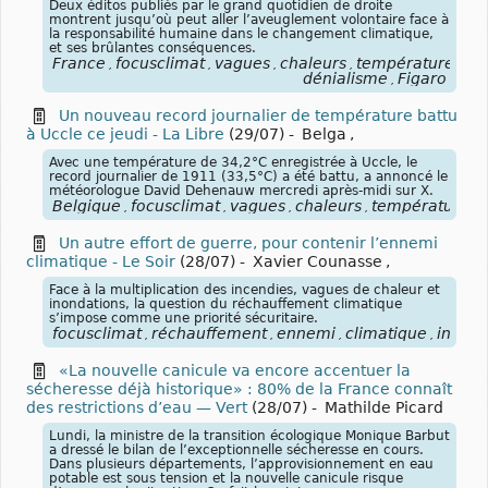
Deux éditos publiés par le grand quotidien de droite
montrent jusqu’où peut aller l’aveuglement volontaire face à
la responsabilité humaine dans le changement climatique,
et ses brûlantes conséquences.
France
focusclimat
vagues
chaleurs
températures
ca
,
,
,
,
,
dénialisme
Figaro
,
Un nouveau record journalier de température battu
à Uccle ce jeudi - La Libre
(29/07)
-
Belga
,
Avec une température de 34,2°C enregistrée à Uccle, le
record journalier de 1911 (33,5°C) a été battu, a annoncé le
météorologue David Dehenauw mercredi après-midi sur X.
Belgique
focusclimat
vagues
chaleurs
températures
,
,
,
,
,
Un autre effort de guerre, pour contenir l’ennemi
climatique - Le Soir
(28/07)
-
Xavier Counasse
,
Face à la multiplication des incendies, vagues de chaleur et
inondations, la question du réchauffement climatique
s’impose comme une priorité sécuritaire.
focusclimat
réchauffement
ennemi
climatique
incend
,
,
,
,
«La nouvelle canicule va encore accentuer la
sécheresse déjà historique» : 80% de la France connaît
des restrictions d’eau — Vert
(28/07)
-
Mathilde Picard
Lundi, la ministre de la transition écologique Monique Barbut
a dressé le bilan de l’exceptionnelle sécheresse en cours.
Dans plusieurs départements, l’approvisionnement en eau
potable est sous tension et la nouvelle canicule risque