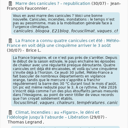
Marre des canicules ? – republication
(30/07)
-
Jean-
François Fauconnier
,
Vous en avez marre des canicules ? Voici une bonne
nouvelle. Canicules, incendies, inondations : le temps n’est
pas au pessimisme, mais à la mobilisation générale face à
l’urgence climatique.
canicules
blogoa
E21blog
focusclimat
vagues
chaleu
,
,
,
,
,
La France a connu quatre canicules cet été : Météo-
France en voit déjà une cinquième arriver le 3 août
(30/07)
-
Brice L.
La France transpire, et ce n’est pas près de s’arrêter. Depuis
le début de la saison estivale, le pays enchaîne les épisodes
de chaleur avec une régularité presque déroutante. Quatre
canicules ont déjà été encaissées, et voilà qu’une cinquième
s’invite déjà à l’horizon. Ce jeudi 30 juillet, Météo-France a
fait basculer de nombreux départements en vigilance
orange, tandis que le mercure s’apprête à franchir
régulièrement la barre des 30 °C durant tout le mois d’août.
Un pic est même redouté pour le 3. À ce rythme, l’été 2026
s’inscrit déjà comme l’un des plus étouffants jamais mesurés
dans l’Hexagone, au point de venir titiller de vieux records
que l’on croyait solidement établis.
focusclimat
vagues
chaleurs
températures
canicules
,
,
,
,
,
Climat, incendies : au «Figaro», le déni et
l’idéologie jusqu’à l’absurde – Libération
(29/07)
-
Thomas Legrand
,