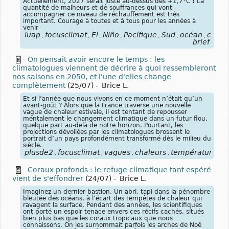
Actuellement, 2027 serait juste au-dessus des +1,7°C ! La
quantité de malheurs et de souffrances qui vont
accompagner ce niveau de réchauffement est très
important. Courage à toutes et à tous pour les années à
venir
luap
focusclimat
El
Niño
Pacifique
Sud
océan
condi
,
,
,
,
,
,
,
brief
On pensait avoir encore le temps : les
climatologues viennent de décrire à quoi ressembleront
nos saisons en 2050, et l'une d'elles change
complètement
(25/07)
-
Brice L.
Et si l’année que nous vivons en ce moment n’était qu’un
avant-goût ? Alors que la France traverse une nouvelle
vague de chaleur estivale, il est tentant de repousser
mentalement le changement climatique dans un futur flou,
quelque part au-delà de notre horizon. Pourtant, les
projections dévoilées par les climatologues brossent le
portrait d’un pays profondément transformé dès le milieu du
siècle.
plusde2
focusclimat
vagues
chaleurs
températures
c
,
,
,
,
,
Coraux profonds : le refuge climatique tant espéré
vient de s'effondrer
(24/07)
-
Brice L.
Imaginez un dernier bastion. Un abri, tapi dans la pénombre
bleutée des océans, à l’écart des tempêtes de chaleur qui
ravagent la surface. Pendant des années, les scientifiques
ont porté un espoir tenace envers ces récifs cachés, situés
bien plus bas que les coraux tropicaux que nous
connaissons. On les surnommait parfois les arches de Noé