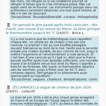
des mers, ces refuges où la vie corallienne pourrait se
réfugier le temps que la crise climatique passe. Mais cet
espoir vient de se fissurer. Les instruments plongés dans ces
profondeurs racontent désormais une tout autre histoire, et
elle n’a rien de rassurant.
focusclimat
focusbiodiversité
coraux
mésophotiques
,
,
,
,
On pensait le pire passé après trois canicules : dès
mardi, une masse d'air venue du Maroc va faire grimper
le thermomètre jusqu'à 40 °C
(24/07)
-
Brice L.
Il y a une nuance que les météorologues nous rappellent
chaque été : un simple pic de chaleur n’est pas une
canicule. Le premier n’est qu’une bouffée passagère,
souvent bienvenue au bord de la mer, tandis que la seconde
installe une chaleur durable, de jour comme de nuit, jusqu’à
mettre l’organisme et l’environnement à rude épreuve. Et
c’est bien d’une canicule qu’il s’agit ici. Alors que la France
pensait souffler après trois épisodes suffocants, une nouvelle
masse d’air brûlante venue tout droit du Maroc s’apprête à
franchir les Pyrénées. Dès mardi, le thermomètre repartira
vers les sommets, jusqu’à flirter avec les 40 °C dans
certaines régions. Décryptage d’un phénomène aussi
spectaculaire qu’inquiétant.
focusclimat
vagues
chaleurs
températures
canicules
,
,
,
,
,
[ÉCLAIRAGE] La vague de chaleur de juin 2026
(24/07)
-
collectif
Le mois de juin 2026 a été le plus chaud jamais enregistré
en France et en Europe de l’Ouest depuis le début des
mesures météorologiques : 3,8°C au-dessus des normales de