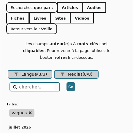
Recherches
que par
:
Articles
Audios
Fiches
Livres
Sites
Vidéos
Retour vers la :
Veille
Les champs
auteur
(
e
)
s
&
mots-clés
sont
cliquables
. Pour revenir à la page, utilisez le
bouton
refresh
ci-dessous.
Langue(3/3)
Médias(8/8)
filtre:
vagues
juillet 2026