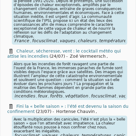
la période 1991-2020. Depuis le printemps, une succession
d’épisodes de chaleur exceptionnels, amplifiés par le
changement climatique, entraîne de graves conséquences
humaines, environnementales et économiques. Face à cette
situation inédite, il est urgent d’agir. La communauté
scientifique de l’IPSL propose ici un état des lieux des
connaissances afin de mieux comprendre le caractère
exceptionnel de cette vague de chaleur et de nourrir la
réflexion sur les défis de l’adaptation au changement
climatique.
France
focusclimat
vagues
chaleurs
températures
ca
,
,
,
,
,
Chaleur, sécheresse, vent : le cocktail météo qui
attise les incendies
(24/07)
-
Zoé Vermeersch
,
Alors que les incendies de forêt ravagent une partie de
l’ouest de la France, les immenses panaches de fumée sont
visibles depuis l’espace grâce aux satellites. Des images qui
illustrent l’ampleur de cette catastrophe environnementale
et soulèvent une question : comment la situation va-t-elle
évoluer dans les prochains jours ? La propagation et la
maîtrise des flammes dépendent en grande partie des
conditions météorologiques.
incendies
feux
forêts
végétation
focusclimat
vagues
,
,
,
,
,
,
Fini la « belle saison » : l’été est devenu la saison du
confinement
(23/07)
-
Hortense Chauvin
,
Avec la multiplication des canicules, l’été n’est plus la « belle
saison » que l’on attendait avec impatience. La chaleur
étouffante nous pousse à nous confiner chez nous,
exacerbant les inégalités.
focusclimat
vagues
chaleurs
températures
canicules
,
,
,
,
,