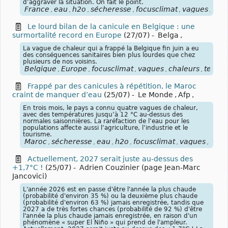
d’aggraver la situation. On fait le point.
France
eau
h2o
sécheresse
focusclimat
vagues
cha
,
,
,
,
,
,
Le lourd bilan de la canicule en Belgique : une
surmortalité record en Europe
(27/07)
-
Belga
,
La vague de chaleur qui a frappé la Belgique fin juin a eu
des conséquences sanitaires bien plus lourdes que chez
plusieurs de nos voisins.
Belgique
Europe
focusclimat
vagues
chaleurs
tempé
,
,
,
,
,
Frappé par des canicules à répétition, le Maroc
craint de manquer d’eau
(25/07)
-
Le Monde
,
Afp
,
En trois mois, le pays a connu quatre vagues de chaleur,
avec des températures jusqu’à 12 °C au-dessus des
normales saisonnières. La raréfaction de l’eau pour les
populations affecte aussi l’agriculture, l’industrie et le
tourisme.
Maroc
sécheresse
eau
h2o
focusclimat
vagues
chal
,
,
,
,
,
,
Actuellement, 2027 serait juste au-dessus des
+1,7°C !
(25/07)
-
Adrien Couzinier (page Jean-Marc
Jancovici)
L'année 2026 est en passe d'être l'année la plus chaude
(probabilité d'environ 35 %) ou la deuxième plus chaude
(probabilité d'environ 63 %) jamais enregistrée, tandis que
2027 a de très fortes chances (probabilité de 92 %) d'être
l'année la plus chaude jamais enregistrée, en raison d'un
phénomène « super El Niño » qui prend de l'ampleur.