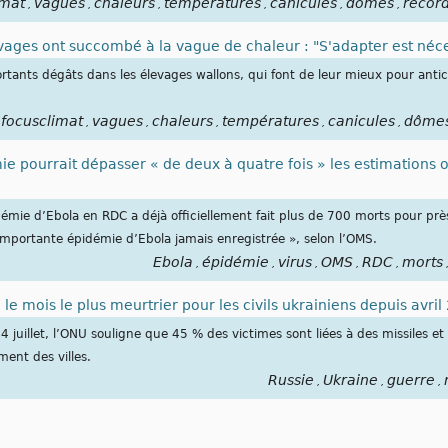
imat
vagues
chaleurs
températures
canicules
dômes
recor
,
,
,
,
,
,
ges ont succombé à la vague de chaleur : "S'adapter est néce
portants dégâts dans les élevages wallons, qui font de leur mieux pour antic
focusclimat
vagues
chaleurs
températures
canicules
dôme
,
,
,
,
,
ie pourrait dépasser « de deux à quatre fois » les estimations of
démie d’Ebola en RDC a déjà officiellement fait plus de 700 morts pour près
importante épidémie d’Ebola jamais enregistrée », selon l’OMS.
Ebola
épidémie
virus
OMS
RDC
morts
,
,
,
,
,
 le mois le plus meurtrier pour les civils ukrainiens depuis avri
 juillet, l’ONU souligne que 45 % des victimes sont liées à des missiles e
ment des villes.
Russie
Ukraine
guerre
,
,
,