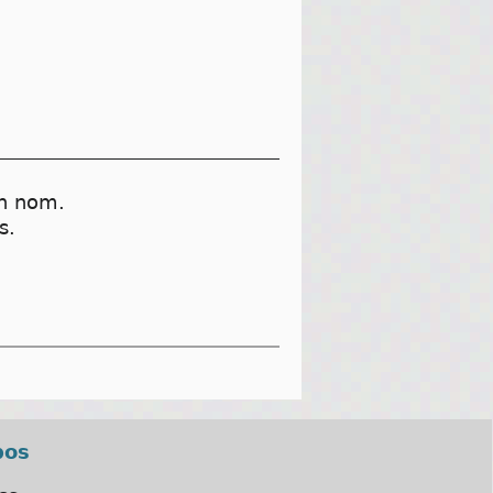
on nom.
s.
pos