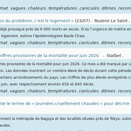
imat
vagues
chaleurs
températures
canicules
dômes
recor
,
,
,
,
,
,
ros du problème, c’est le logement »
(23/07)
-
Rozenn Le Saint
,
 déjà provoqué près de 6 000 morts en excès. D’où l’urgence de mettre en
e logement, estime l’épidémiologiste Basile Chaix.
imat
vagues
chaleurs
températures
canicules
dômes
recor
,
,
,
,
,
,
hiffres provisoires de la mortalité pour juin 2026
-
Statbel
,
ffres provisoires de la mortalité pour juin 2026. Ce mois a été marqué par
 juin. Les données montrent un nombre élevé de décès durant cette période
certains arrondissements du pays. Les chiffres les plus élevés enregistré
 juin, avec respectivement environ 650 et 640 décès.
imat
vagues
chaleurs
températures
canicules
dômes
recor
,
,
,
,
,
,
ente le terme de « journées cruellement chaudes » pour décrire
ment la métropole de Nagoya et des localités situées près de Tokyo, subis
audes.