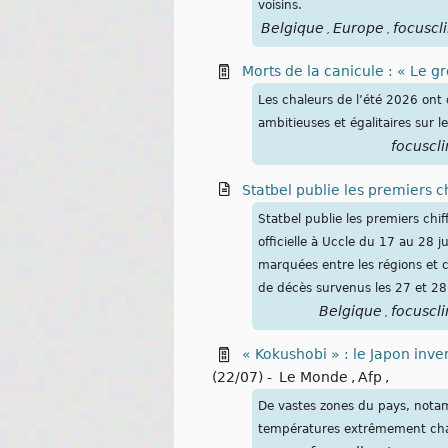
voisins.
Belgique
Europe
focuscl
,
,
Morts de la canicule : « Le g
Les chaleurs de l’été 2026 ont
ambitieuses et égalitaires sur l
focuscl
Statbel publie les premiers c
Statbel publie les premiers chi
officielle à Uccle du 17 au 28
marquées entre les régions et 
de décès survenus les 27 et 28
Belgique
focuscl
,
« Kokushobi » : le Japon inv
(22/07)
-
Le Monde
,
Afp
,
De vastes zones du pays, notam
températures extrêmement ch