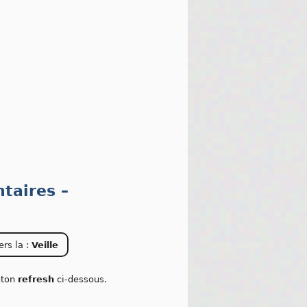
taires –
ers la :
Veille
outon
refresh
ci-dessous.