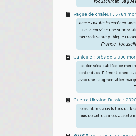
focusclimat
vague
,
Vague de chaleur : 5764 mort
Avec 5764 décès excédentaires e
juillet a entraîné une surmorta
mercredi Santé publique Franc
France
focuscl
,
Canicule : près de 6 000 morts
Les données publiées ce mercre
confondues. Elément «inédit», s
avec une «augmentation marqu
F
Guerre Ukraine-Russie : 202
Le nombre de civils tués ou bles
mois de cette année, a alerté 
30 000 morts en cinq jours : 