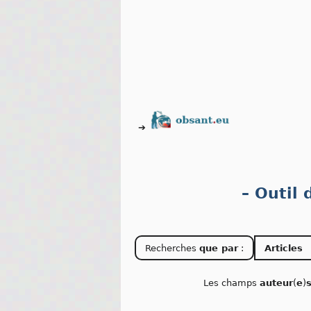
➔
– Outil
Recherches
que par
:
Articles
Les champs
auteur
(
e
)