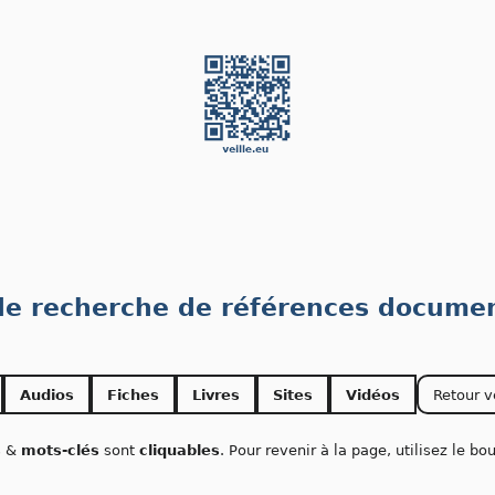
 de recherche de références documen
Audios
Fiches
Livres
Sites
Vidéos
Retour v
s
&
mots-clés
sont
cliquables
. Pour revenir à la page, utilisez le b