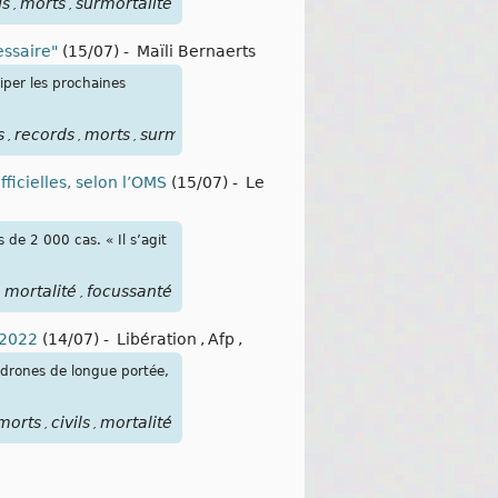
ds
morts
surmortalité
,
,
ssaire"
(15/07)
-
Maïli Bernaerts
iper les prochaines
s
records
morts
surmortalité
animaux
,
,
,
,
ficielles, selon l’OMS
(15/07)
-
Le
 de 2 000 cas. « Il s’agit
mortalité
focussanté
,
,
l 2022
(14/07)
-
Libération
,
Afp
,
t drones de longue portée,
morts
civils
mortalité
,
,