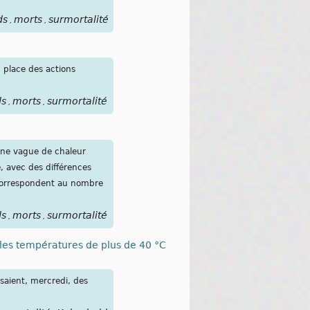
ds
morts
surmortalité
,
,
 place des actions
ds
morts
surmortalité
,
,
 une vague de chaleur
, avec des différences
s correspondent au nombre
ds
morts
surmortalité
,
,
 les températures de plus de 40 °C
saient, mercredi, des