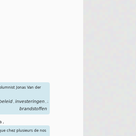
columnist Jonas Van der
beleid
investeringen
fossiele
,
,
brandstoffen
a
,
 que chez plusieurs de nos