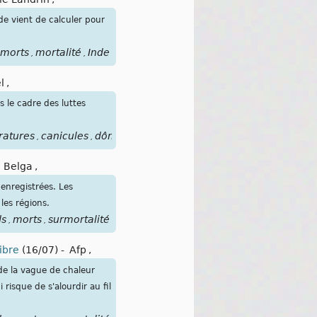
e vient de calculer pour
morts
mortalité
Inde
,
,
l
,
 le cadre des luttes
ratures
canicules
dômes
records
morts
surmortalité
,
,
,
,
,
-
Belga
,
enregistrées. Les
les régions.
ds
morts
surmortalité
,
,
ibre
(16/07)
-
Afp
,
de la vague de chaleur
 risque de s'alourdir au fil