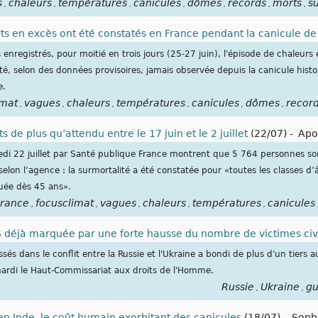
s
chaleurs
températures
canicules
dômes
records
morts
su
,
,
,
,
,
,
,
s en excès ont été constatés en France pendant la canicule de 
nregistrés, pour moitié en trois jours (25-27 juin), l'épisode de chaleurs
lité, selon des données provisoires, jamais observée depuis la canicule his
e.
imat
vagues
chaleurs
températures
canicules
dômes
recor
,
,
,
,
,
,
 de plus qu’attendu entre le 17 juin et le 2 juillet
(22/07)
-
Apo
di 22 juillet par Santé publique France montrent que 5 764 personnes so
elon l’agence : la surmortalité a été constatée pour «toutes les classes d’
ée dès 45 ans».
rance
focusclimat
vagues
chaleurs
températures
canicules
,
,
,
,
,
6 déjà marquée par une forte hausse du nombre de victimes civ
sés dans le conflit entre la Russie et l'Ukraine a bondi de plus d'un tiers 
mardi le Haut-Commissariat aux droits de l'Homme.
Russie
Ukraine
gu
,
,
en Inde, le coût humain exorbitant des canicules
(18/07)
-
Soph