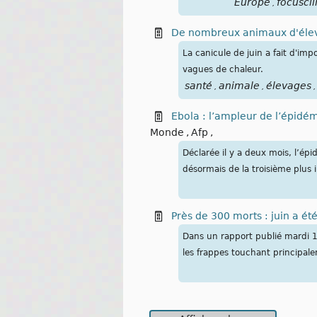
Europe
focuscl
,
De nombreux animaux d'éleva
La canicule de juin a fait d'im
vagues de chaleur.
santé
animale
élevages
,
,
,
Ebola : l’ampleur de l’épidém
Monde
,
Afp
,
Déclarée il y a deux mois, l’épi
désormais de la troisième plus 
Près de 300 morts : juin a été
Dans un rapport publié mardi 14
les frappes touchant principale