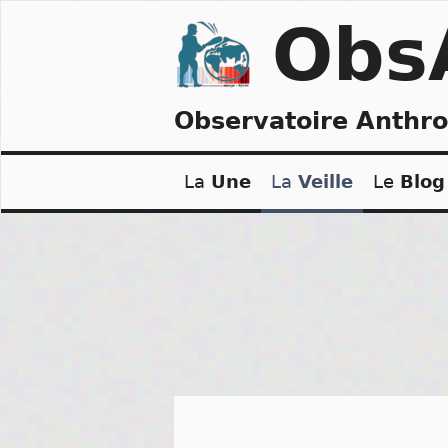
Skip
Obs
to
content
Observatoire Anthr
La
Une
La
Veille
Le
Blog