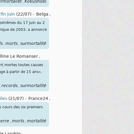
rmortalité
Kokushobi
,
fin juin
(22/07)
-
Belga
,
 extrêmes du 17 juin au 2
torique de 2003, a annoncé
ds
morts
surmortalité
,
,
lline Le Romanser
,
nt mortes toutes causes
âge à partir de 15 ans»,
records
surmortalité
,
,
iles
(21/07)
-
France24
,
au cours des six premiers
erre
morts
mortalité
,
,
ie Landrin
,