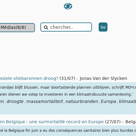
Médias(8/8)
ssiele oliebaronnen droog?
(31/07)
-
Jonas Van der Slycken
 brandjes blijft blussen, maar doortastende plannen uitblijven, schrijft MO*
paren dienen we volop te investeren in een klimaatrobuuste samenleving.’
en
droogte
massamortaliteit
natuurbranden
Europa
klimaat
,
,
,
,
,
e en Belgique : une surmortalité record en Europe
(27/07)
-
Belg
é la Belgique fin juin a eu des conséquences sanitaires bien plus lourdes