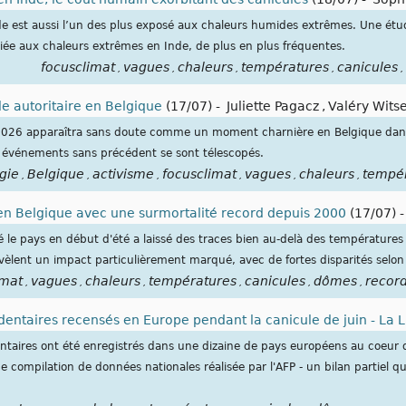
e est aussi l’un des plus exposé aux chaleurs humides extrêmes. Une étud
é liée aux chaleurs extrêmes en Inde, de plus en plus fréquentes.
focusclimat
vagues
chaleurs
températures
canicules
,
,
,
,
,
le autoritaire en Belgique
(17/07)
-
Juliette Pagacz
,
Valéry Witse
 2026 apparaîtra sans doute comme un moment charnière en Belgique dans
rs événements sans précédent se sont télescopés.
gie
Belgique
activisme
focusclimat
vagues
chaleurs
tempé
,
,
,
,
,
,
it en Belgique avec une surmortalité record depuis 2000
(17/07)
 le pays en début d'été a laissé des traces bien au-delà des températures 
vèlent un impact particulièrement marqué, avec de fortes disparités selon 
imat
vagues
chaleurs
températures
canicules
dômes
recor
,
,
,
,
,
,
ntaires recensés en Europe pendant la canicule de juin - La L
aires ont été enregistrés dans une dizaine de pays européens au coeur 
e compilation de données nationales réalisée par l'AFP - un bilan partiel qui