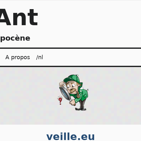
Ant
opocène
A propos
/nl
veille.eu