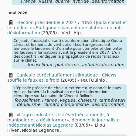
France
Russie
guerre
hybride
désinformation
,
,
,
,
mai 2026
Élection présidentielle 2027 : l’ONG Quota climat et
le média Les Surligneurs lancent une plateforme anti-
désinformation
(29/05)
-
Vert
,
Afp
,
Ce jeudi, l’association anti-désinformation climatique Quota
climat et le média de vérification Les Surligneurs ont
annoncé le lancement d’un site pour compiler et démonter
les fausses informations avant la présidentielle 2027. L’un
des objectifs : endiguer la propagation de récits fallacieux
sur le climat.
focusclimat
plateforme
anti-désinformation
,
,
Canicule et réchauffement climatique : CNews
souffle le faux et le froid
(28/05)
-
Paul Quinio
,
L’épisode précoce de chaleur extrême que connaît le pays
met en lumière la banalisation de la désinformation
climatique sur la chaîne de Vincent Bolloré.
focusclimat
France
vagues
chaleurs
températures
ca
,
,
,
,
,
dénialisme
climato-complotisme
désinformation
,
,
«L’agro-industrie s’est évertuée à mentir, à
manipuler et à désinformer», dénonce le journaliste
indépendant Nicolas Legendre
(03/05)
-
Lilou
Hiver
,
Nicolas Legendre
,