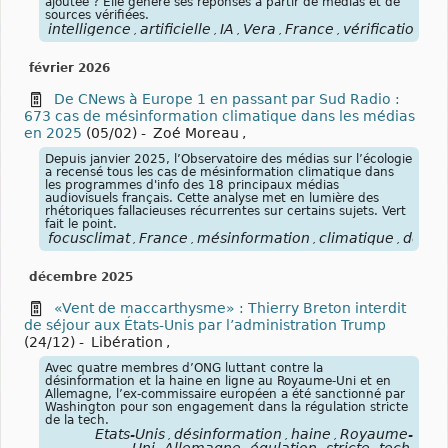
ajoutée ? Elle génère ses réponses à partir de médias et de
sources vérifiées.
intelligence
artificielle
IA
Vera
France
vérification
in
,
,
,
,
,
,
février 2026
De CNews à Europe 1 en passant par Sud Radio :
673 cas de mésinformation climatique dans les médias
en 2025
(05/02)
-
Zoé Moreau
,
Depuis janvier 2025, l’Observatoire des médias sur l’écologie
a recensé tous les cas de mésinformation climatique dans
les programmes d'info des 18 principaux médias
audiovisuels français. Cette analyse met en lumière des
rhétoriques fallacieuses récurrentes sur certains sujets. Vert
fait le point.
focusclimat
France
mésinformation
climatique
désin
,
,
,
,
décembre 2025
«Vent de maccarthysme» : Thierry Breton interdit
de séjour aux États-Unis par l’administration Trump
(24/12)
-
Libération
,
Avec quatre membres d’ONG luttant contre la
désinformation et la haine en ligne au Royaume-Uni et en
Allemagne, l’ex-commissaire européen a été sanctionné par
Washington pour son engagement dans la régulation stricte
de la tech.
États-Unis
désinformation
haine
Royaume-
,
,
,