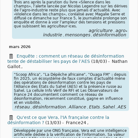
Trois ans après la parution du livre «Silence dans les
champs», l’alerte lancée par Nicolas Legendre sur les dérives
de l’agro-industrie reste plus que jamais d’actualité. Avec
«Violence dans les champs», coréalisé avec Magalie Serre et
diffusé ce dimanche sur France 5, le journaliste prolonge son
enquête et donne à voir l’ampleur des tensions et pressions
que subissent les agriculteur·ices.
agriculture
agro-
,
industrie
mensonges
désinformation
,
,
mars 2026
Enquête : comment un réseau de désinformation
tente de déstabiliser les pays de l’AES
(18/03)
-
Nathan
Gallot
,
"Scoop Africa", "La Dépêche africaine", "Ouaga FM" : depuis
fin 2025, un écosystème de faux comptes d'actualité mène
des opérations de désinformation contre les pays de
l'Alliance des États du Sahel (AES) et la présence russe au
Sahel. La cellule Info Vérif de RFI et Les Observateurs de
France 24 documentent comment ce réseau de
désinformation, récemment constitué, gagne en influence
et en visibilité.
réseau
désinformation
Alliance
États
Sahel
AES
,
,
,
,
,
Qu'est ce que Vera, l'IA française contre la
désinformation ?
(13/03)
-
France24
,
Développée par une ONG française, Vera est une intelligence
artificielle dédiée à la vérification de l'information. Sa valeur