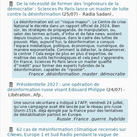
De la nécessité de former des 'ingénieurs de la
démocratie' : Sciences Po Paris lance un master de lutte
contre la désinformation
(25/07)
-
Radia Sadani
,
La désinformation est un "risque majeur". Le Centre de crise
National le décrète dans un rapport officiel de 2024. Bien
sûr, les stratégies de propagande, de manipulation, ou,
selon des termes actuels, d’infox et de fake news, existent
depuis toujours, ou presque, dans le cadre des luttes de
pouvoir. Mais, aujourd’hui, la désinformation a conquis
l’espace médiatique, politique, économique, numérique, de
manière exponentielle. Comment la détecter, la désamorcer,
la contrer ? Cela exige de plus en plus d’expertise, de
maîtrise des outils technologiques et cela peut s’apprendre.
En France, Sciences Po Paris lance un master qualifié
d'"inédit" pour former des experts hybrides de la
désinformation, capables de "riposter".
France
désinformation
master
démocratie
,
,
,
Présidentielle 2027 : une opération de
désinformation russe visant Edouard Philippe
(24/07)
-
Libération
,
Afp
,
Une source sécuritaire a indiqué à l’AFP, vendredi 24 juillet,
qu’une campagne avait été lancée par le réseau pro russe
Storm-1516, déjà épinglé par la France pour des tentatives
de déstabilisation partout en Europe.
Russie
France
guerre
hybride
,
,
,
62 cas de mésinformation climatique recensés sur
CNews, Europe 1 et Sud Radio pendant la vague de