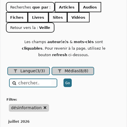
Recherches
que par
:
Articles
Audios
Fiches
Livres
Sites
Vidéos
Retour vers la :
Veille
Les champs
auteur
(
e
)
s
&
mots-clés
sont
cliquables
. Pour revenir à la page, utilisez le
bouton
refresh
ci-dessous.
Langue(3/3)
Médias(8/8)
filtre:
désinformation
juillet 2026