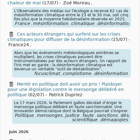
chaleur de mai
(17/07)
-
Zoé Moreau
,
L'Observatoire des médias sur l'écologie a recensé 62 cas de
mésinformation climatique entre le 23 et le 30 mai, soit cinq
fois plus que la moyenne hebdomadaire observée en 2025.
France
mésinformation
climatique
désinformation
cl
,
,
,
,
Ces acteurs étrangers qui surfent sur les crises
climatiques pour diffuser de la désinformation
(15/07)
-
France24
,
Alors que les événements météorologiques extrêmes se
multiplient, les crises climatiques peuvent être
instrumentalisées par des acteurs étrangers. Un rapport de
l'Iris met en garde : la désinformation climatique est
devenue un véritable "outil de déstabilisation".
focusclimat
complotisme
désinformation
,
,
Mentir en politique doit avoir un prix ! Plaidoyer
pour une législation contre le mensonge délibéré en
politique
(02/07)
-
Patrick Dupriez
Le 17 mars 2026, le Parlement gallois décidait d’ériger le
mensonge politique délibéré en faute sanctionnable. Une
innovation démocratique dont la Belgique pourrait s'inspirer.
Politique
mensonges
justice
faute
sanctions
désinfor
,
,
,
,
,
scientifique
démagogies
,
juin 2026