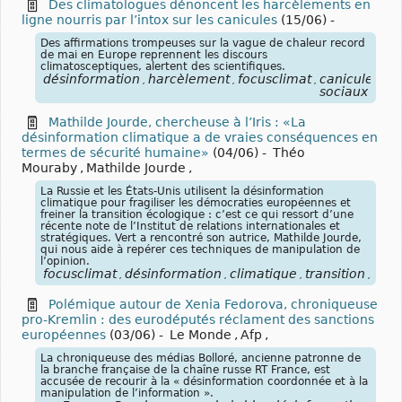
Des climatologues dénoncent les harcèlements en
ligne nourris par l’intox sur les canicules
(15/06)
-
Des affirmations trompeuses sur la vague de chaleur record
de mai en Europe reprennent les discours
climatosceptiques, alertent des scientifiques.
désinformation
harcèlement
focusclimat
canicule
Eu
,
,
,
,
sociaux
Mathilde Jourde, chercheuse à l’Iris : «La
désinformation climatique a de vraies conséquences en
termes de sécurité humaine»
(04/06)
-
Théo
Mouraby
,
Mathilde Jourde
,
La Russie et les États-Unis utilisent la désinformation
climatique pour fragiliser les démocraties européennes et
freiner la transition écologique : c’est ce qui ressort d’une
récente note de l’Institut de relations internationales et
stratégiques. Vert a rencontré son autrice, Mathilde Jourde,
qui nous aide à repérer ces techniques de manipulation de
l’opinion.
focusclimat
désinformation
climatique
transition
écol
,
,
,
,
Polémique autour de Xenia Fedorova, chroniqueuse
pro-Kremlin : des eurodéputés réclament des sanctions
européennes
(03/06)
-
Le Monde
,
Afp
,
La chroniqueuse des médias Bolloré, ancienne patronne de
la branche française de la chaîne russe RT France, est
accusée de recourir à la « désinformation coordonnée et à la
manipulation de l’information ».